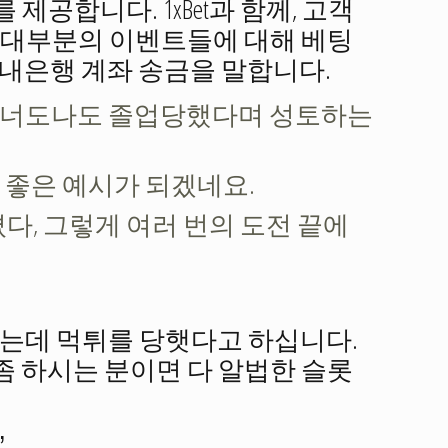
 제공합니다. 1xBet과 함께, 고객
 삶의 대부분의 이벤트들에 대해 베팅
서 국내은행 계좌 송금을 말합니다.
판에 너도나도 졸업당했다며 성토하는
벤트가 좋은 예시가 되겠네요.
다, 그렇게 여러 번의 도전 끝에
받을려는데 먹튀를 당햇다고 하십니다.
좀 하시는 분이면 다 알법한 슬롯