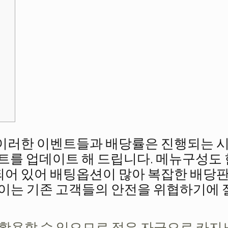
 이러한 이벤트들과 배당률은 진행되는 
 트렌트를 업데이트 해 드립니다. 메뉴구
되어 있어 배팅옵션이 많아 복잡한 배당
 이는 기존 고객들의 안전을 위협하기에 
 활용할 수 있으므로 적은 자금으로 카