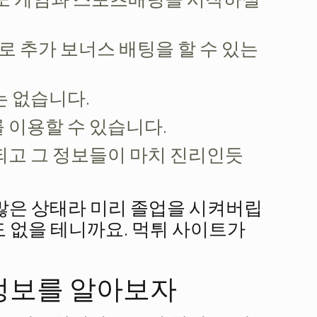
 추가 보너스 배팅을 할 수 있는
는 없습니다.
 이용할 수 있습니다.
되고 그 정보들이 마치 진리인듯
 많은 상태라 미리 졸업을 시켜버립
 없을 테니까요. 먹튀 사이트가
든 정보를 알아보자