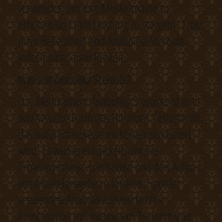
verwendet, um ihre Muskelmasse zu
erhöhen und ihre Leistung zu steigern. Trotz
ihrer Beliebtheit sind Anabolika Steroide
jedoch nicht ohne Risiken.
Was sind Anabolika Steroide?
Das Medikament Anabolika Steroide ist eine
synthetische Form des Hormons Testosteron,
das natürlicherweise im Körper produziert
wird. Es wurde entwickelt, um die
Proteinsynthese zu erhöhen und den Aufbau
von Muskelgewebe zu fördern. Sportler
verwenden Anabolika Steroide oft in
Kombination mit intensivem Training und