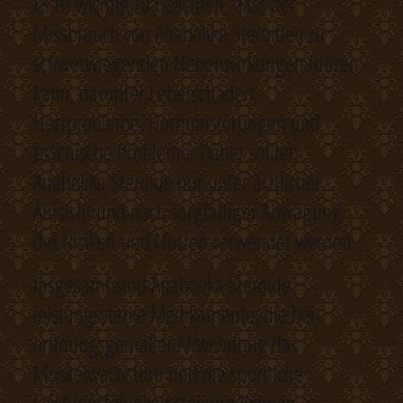
Es ist wichtig zu beachten, dass der
Missbrauch von Anabolika Steroiden zu
schwerwiegenden Nebenwirkungen führen
kann, darunter Leberschäden,
Herzprobleme, Hormonstörungen und
psychische Probleme. Daher sollten
Anabolika Steroide nur unter ärztlicher
Aufsicht und nach sorgfältiger Abwägung
der Risiken und Nutzen verwendet werden.
Insgesamt sind Anabolika Steroide
leistungsstarke Medikamente, die bei
ordnungsgemäßer Anwendung das
Muskelwachstum und die sportliche