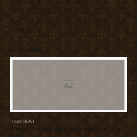
Leistungsfähigkeit steigern können.
Dennoch sollten sie mit Vorsicht und Respekt
vor ihren potenziellen Risiken eingenommen
werden.
Artigos Relacionados
11 de julho de 2024
Anavar : effet de l’Oxandrolone pour la musculation, cure, dosage
et avis