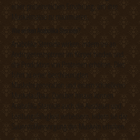
einer proteinreichen Ernährung, um ihre
Muskelmasse zu maximieren.
Wie wirken Anabolika Steroide?
Anabolika Steroide wirken, indem sie an
Androgenrezeptoren im Körper binden und
die Produktion von Proteinen erhöhen. Dies
führt zu einer beschleunigten
Muskelregeneration und einem schnelleren
Muskelaufbau. Darüber hinaus können
Anabolika Steroide auch die Ausdauer und
Leistungsfähigkeit verbessern, indem sie die
Sauerstoffversorgung der Muskeln erhöhen.