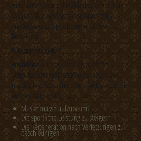
zu bestellen, einschließlich der rechtlichen
Aspekte, der verschiedenen Arten von
Anabolika und Tipps für eine sichere
Bestellung.
Was sind Anabolika?
Anabolika
, auch bekannt als anabole
Steroide, sind synthetische Varianten des
männlichen Sexualhormons Testosteron. Sie
werden häufig eingesetzt, um:
Muskelmasse aufzubauen
Die sportliche Leistung zu steigern
Die Regeneration nach Verletzungen zu
beschleunigen