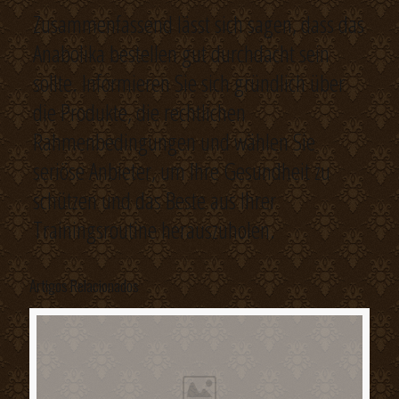
Zusammenfassend lässt sich sagen, dass das
Anabolika bestellen gut durchdacht sein
sollte. Informieren Sie sich gründlich über
die Produkte, die rechtlichen
Rahmenbedingungen und wählen Sie
seriöse Anbieter, um Ihre Gesundheit zu
schützen und das Beste aus Ihrer
Trainingsroutine herauszuholen.
Artigos Relacionados