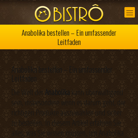
Anabolika bestellen – Ein umfassender
Leitfaden
Anabolika bestellen – Ein umfassender
Leitfaden
Die Welt der
Anabolika
kann überwältigend
sein, insbesondere wenn es darum geht, die
richtigen Produkte auszuwählen und sicher
zu bestellen. In diesem Artikel erfahren Sie
alles, was Sie wissen müssen, um Anabolika