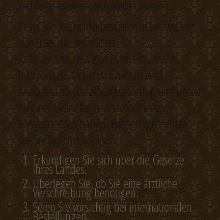
Rechtliche Aspekte beim Anabolika bestellen
Bevor Sie Anabolika bestellen, ist es wichtig,
sich über die rechtlichen
Rahmenbedingungen in Ihrem Land zu
informieren. In vielen Ländern sind
Anabolika verschreibungspflichtig und deren
illegaler Besitz kann strafrechtliche
Konsequenzen haben. Hier einige Punkte,
die Sie beachten sollten:
Erkundigen Sie sich über die Gesetze
Ihres Landes.
Überlegen Sie, ob Sie eine ärztliche
Verschreibung benötigen.
Seien Sie vorsichtig bei internationalen
Bestellungen.