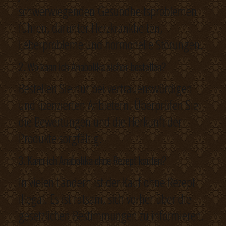
schwerwiegenden Gesundheitsproblemen
führen, darunter Herzkrankheiten,
Leberprobleme und hormonelle Störungen.
2. Wo kann ich Anabolika sicher bestellen?
Bestellen Sie nur bei vertrauenswürdigen
und lizenzierten Anbietern. Überprüfen Sie
die Bewertungen und die Herkunft der
Produkte sorgfältig.
3. Kann ich Anabolika ohne Rezept kaufen?
In vielen Ländern ist der Kauf ohne Rezept
illegal. Es ist ratsam, sich vorher über die
gesetzlichen Bestimmungen zu informieren.