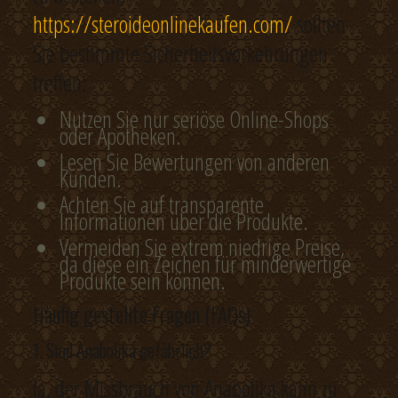
https://steroideonlinekaufen.com/
sollten
Sie bestimmte Sicherheitsvorkehrungen
treffen:
Nutzen Sie nur seriöse Online-Shops
oder Apotheken.
Lesen Sie Bewertungen von anderen
Kunden.
Achten Sie auf transparente
Informationen über die Produkte.
Vermeiden Sie extrem niedrige Preise,
da diese ein Zeichen für minderwertige
Produkte sein können.
Häufig gestellte Fragen (FAQs)
1. Sind Anabolika gefährlich?
Ja, der Missbrauch von Anabolika kann zu