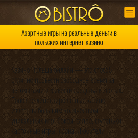
Азартные игры на реальные деньги в
польских интернет казино
Казино Польша онлайн — это способ
отлично провести свободное время за
автоматами и вывести средства в злотых.
Топовые лицензированные казино
известны большим количеством
уникальных игр: боксы, сапёр, ступеньки,
карточные игры, крона. Любители