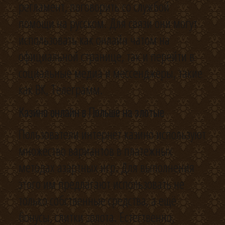
регламент, поговорить со службой
помощи на русском. Для связи они могут
использовать как онлайн чатом на
официальной странице, так и перейти в
социальные медиа и мессенджеры, такие
как ВК, Телеграмм.
Казино онлайн в Польше на злотые
Пользователи интернет казино используют
множество вариантов в платежных
методах азартных игр. Для выполнения
этого им предлагают использовать не
только собственные средства, а ещё
бонусы, слитки золота. Естественно,