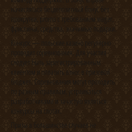
начисляться бездепозитный бонус без
прокрутки, promo с требованием wager,
фриспины, средства, значимые подарки.
Конкурс — польские казино регулярно
проводит соревнования. Для участия
следует быть зарегистрированным
клиентом и оплатить взнос в призовой
бюджет. Соревнования могут проходить
по разным правилам, устраиваться
разработчиками и зачастую являться
конкурсы на слотах.
Призы в большинстве случаев не