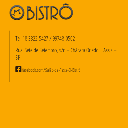
Tel:
18 3322-5427
/
99748-0502
Rua: Sete de Setembro, s/n – Chácara Oriedo | Assis –
SP
facebook.com/Salão-de-Festa-O-Bistrô