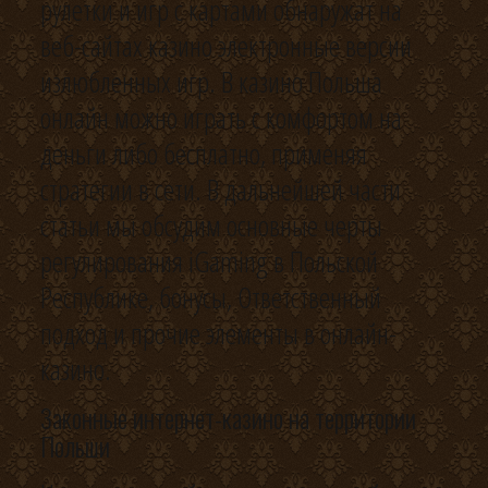
рулетки и игр с картами обнаружат на
веб-сайтах казино электронные версии
излюбленных игр. В казино Польша
онлайн можно играть с комфортом на
деньги либо бесплатно, применяя
стратегии в сети. В дальнейшей части
статьи мы обсудим основные черты
регулирования iGaming в Польской
Республике, бонусы, Ответственный
подход и прочие элементы в онлайн-
казино.
Законные интернет-казино на территории
Польши