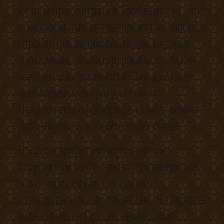
не планируют играть в Total casino PL. Эти
операторы имеют лицензии Мальтийского
управления, Великобритании, Кюрасао
управления, поэтому игроки могут быть
уверены в их законности. Они дают все
необходимые опций для ставок.
Предпочитая оффшорные казино, можно
гарантировать в защите своих ставок.
Но, регистрируя учетную запись на
зарубежном сайте, нужно удостовериться,
что он прошел все контрольные
процедуры и имеет лицензию. На ресурсе
казино онлайн Польша необходимо