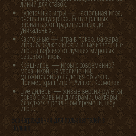
линий для ставок.
Рулеточные игры — настольная игра,
очень популярная. Есть в разных
вариантах от традиционных до
уникальных.
Карточные — игра в покер, баккара
игра, блэкджек игра и иные известные
игры в версиях от лучших мировых
разработчиков.
Краш-игры — игры с современной
механикой, на увеличении
множителей до падения объекта.
Пример краш игр – Aviator, Космонавт.
Live дилеры — живые версии рулетки,
покер с живыми дилерами, баккары,
блэкджек в реальном времени, шоу-
игры.
Вознаграждения для пользователей в
Польше