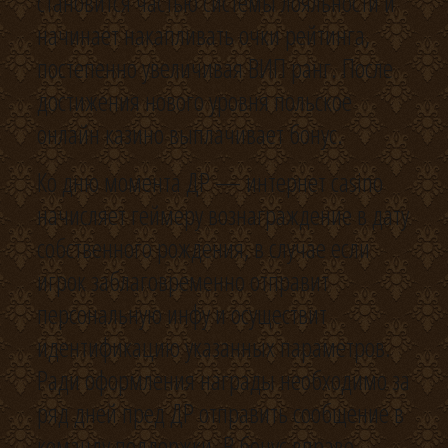
становится частью системы лояльности и
начинает накапливать очки рейтинга,
постепенно увеличивая ВИП ранг. После
достижения нового уровня польское
онлайн казино выплачивает бонус.
Ко дню момента ДР — интернет casino
начисляет геймеру вознаграждение в дату
собственного рождения, в случае если
игрок заблаговременно отправит
персональную инфу и осуществит
идентификацию указанных параметров.
Ради оформления награды необходимо за
ряд дней пред ДР отправить сообщение в
команду поддержки. В бонус вправе