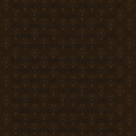
главным платежным средством остаются
все-таки физические деньги и к тому же
криптовалюты. Для ставок в первую
очередь следует создать аккаунт игрока и
затем перевести на аккаунт деньги.
В польские онлайн казино предоставляют
разнообразные платежные методы для
ставок на злотые. Этими методами можно
внести деньги, так и снять деньги. В
некоторых случаях, в некоторых случаях
геймерам приходится использовать
комбинированную стратегию: пополнять
счет одним способом оплаты, а получать