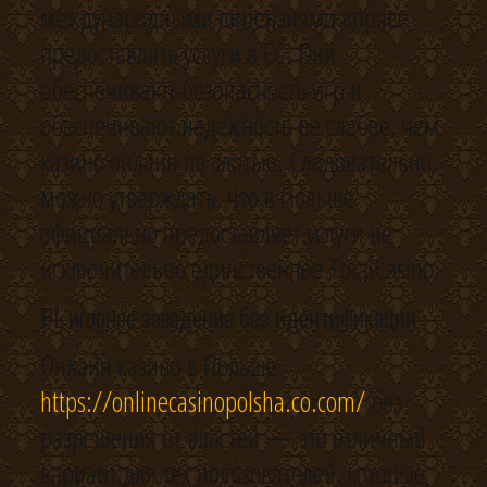
международными лицензиями вправе
предоставлять услуги в ЕС. Они
обеспечивают безопасность игр и
обеспечивают надежность не слабее, чем
казино онлайн на злотые. Следовательно,
можно утверждать, что в Польше
официально предоставляет услуги не
исключительно единственное TotalCasino.
PL игорное заведение без идентификации
Онлайн казино в Польше
https://onlinecasinopolsha.co.com/
без
разрешения от властей — это отличный
вариант для тех пользователей, которые