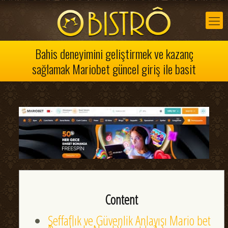
Bahis deneyimini geliştirmek ve kazanç
sağlamak Mariobet güncel giriş ile basit
Content
Şeffaflık ve Güvenlik Anlayışı Mario bet