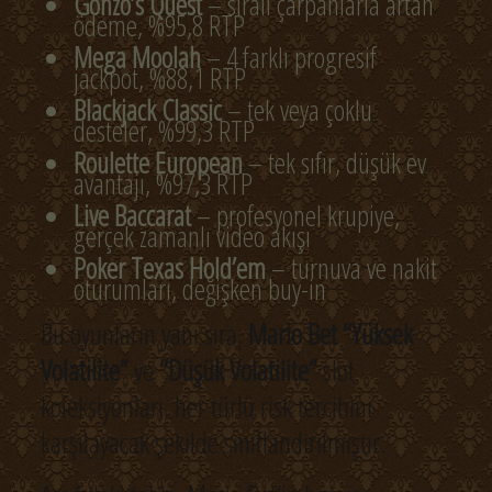
Gonzo’s Quest
– sıralı çarpanlarla artan
ödeme, %95,8 RTP
Mega Moolah
– 4 farklı progresif
jackpot, %88,1 RTP
Blackjack Classic
– tek veya çoklu
desteler, %99,3 RTP
Roulette European
– tek sıfır, düşük ev
avantajı, %97,3 RTP
Live Baccarat
– profesyonel krupiye,
gerçek zamanlı video akışı
Poker Texas Hold’em
– turnuva ve nakit
oturumları, değişken buy-in
Bu oyunların yanı sıra,
Mario Bet “Yüksek
Volatilite”
ve
“Düşük Volatilite”
slot
koleksiyonları, her türlü risk tercihini
karşılayacak şekilde sınıflandırılmıştır.