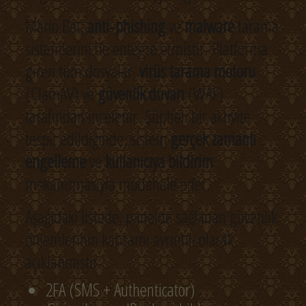
Mario Bet,
anti‑phishing
ve
malware
tarama
sistemlerini de entegre etmiştir. Platforma
giren tüm dosyalar,
virüs tarama motoru
(ClamAV) ve
güvenlik duvarı
(WAF)
tarafından incelenir. Şüpheli bir aktivite
tespit edildiğinde, sistem
gerçek zamanlı
engelleme
ve
kullanıcıya bildirim
mekanizmasıyla müdahale eder.
Aşağıdaki listede, panelde sağlanan güvenlik
önlemlerinin kapsamı ayrıntılı olarak
açıklanmıştır:
2FA (SMS + Authenticator)