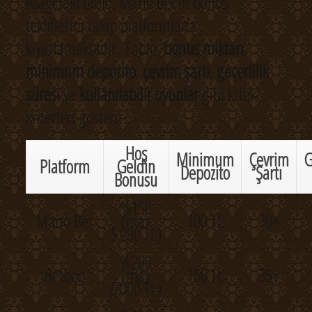
Aşağıdaki tablo, Mario Bet’in bonus
tekliflerini rakip platformlarla
kıyaslamaktadır. Tablo,
bonus miktarı
,
minimum depozito
,
çevrim şartı
,
geçerlilik
süresi
ve
kullanılabilir oyunlar
gibi kritik
kriterleri gösterir.
Hoş
Minimum
Çevrim
G
Platform
Geldin
Depozito
Şartı
Bonusu
%150
Mario Bet
(max
100 TL
30×
5 000 TL)
%200
Betboo
(max
150 TL
35×
6 000 TL)