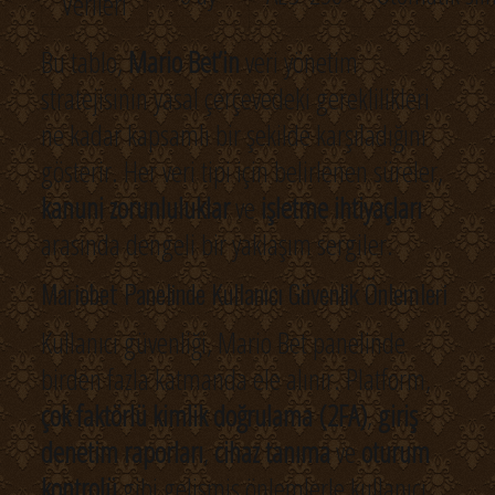
Verileri
Bu tablo,
Mario Bet’in
veri yönetim
stratejisinin yasal çerçevedeki gereklilikleri
ne kadar kapsamlı bir şekilde karşıladığını
gösterir. Her veri tipi için belirlenen süreler,
kanuni zorunluluklar
ve
işletme ihtiyaçları
arasında dengeli bir yaklaşım sergiler.
Mariobet Panelinde Kullanıcı Güvenlik Önlemleri
Kullanıcı güvenliği, Mario Bet panelinde
birden fazla katmanda ele alınır. Platform,
çok faktörlü kimlik doğrulama (2FA)
,
giriş
denetim raporları
,
cihaz tanıma
ve
oturum
kontrolü
gibi gelişmiş önlemlerle kullanıcı