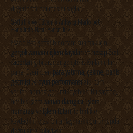
değerlendirebilmesini sağlar.
Şeffaflık ve Güvenlik Anlayışı Mario bet
Panelinde Nasıl Yansıtılır?
Mario Bet, şeffaf bir ortam sunmak için
gerçek zamanlı işlem kayıtları
ve
hesap özeti
raporları
gibi araçlar geliştirir. Kullanıcılar,
panel üzerinden
para yatırma, çekme, bahis
geçmişi
ve
oyun performansı
gibi tüm
verileri anında görüntüleyebilir. Bu sayede,
her bir işlem
zaman damgası
,
işlem
numarası
ve
işlem tutarı
ile birlikte
kaydedilir; olası bir anlaşmazlık durumunda
doğrulama kolaylaşır.