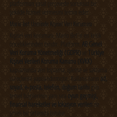
platformun yasal çerçevede sorunsuz bir
şekilde hizmet vermesini temin eder.
Mario-bet Üzerinde Kişisel Veri Koruması
Kişisel veri koruması, Mario Bet’in en kritik
önceliklerinden biridir. Platform,
AB Genel
Veri Koruma Yönetmeliği (GDPR)
ve
Türkiye
Kişisel Verileri Koruma Kanunu (KVKK)
kapsamında veri toplama, işleme ve saklama
süreçlerini yapılandırmıştır. Kullanıcıların
ad,
soyad, e‑posta, telefon, doğum tarihi
gibi
temel bilgilerinin yanı sıra
oyun geçmişi,
finansal hareketler ve lokasyon verileri
de
şifreli bir ortamda tutulur.