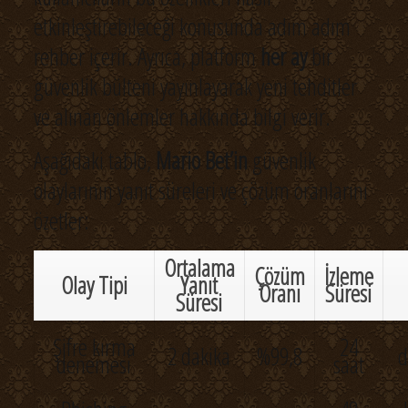
etkinleştirebileceği konusunda adım adım
rehber içerir. Ayrıca, platform
her ay
bir
güvenlik bülteni yayınlayarak yeni tehditler
ve alınan önlemler hakkında bilgi verir.
Aşağıdaki tablo,
Mario Bet’in
güvenlik
olaylarının yanıt süreleri ve çözüm oranlarını
özetler:
Ortalama
Çözüm
İzleme
Olay Tipi
Yanıt
Oranı
Süresi
Süresi
Şifre kırma
24
2 dakika
%99,8
d
denemesi
saat