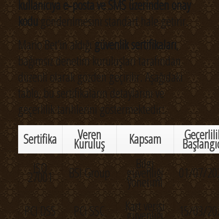
kullanıcıya e‑posta ve SMS üzerinden onay
kodu
gönderilmesini standart hale getirir.
Mario Bet’in aldığı
güvenlik sertifikaları
,
bağımsız denetim kuruluşları tarafından
düzenli olarak gözden geçirilir. Aşağıdaki
tablo, bu sertifikaların detaylarını ve
geçerlilik tarihlerini göstermektedir:
Veren
Geçerlili
Sertifika
Kapsam
Kuruluş
Başlangı
Bilgi
ISO
BSI Group
güvenliği
01/07/20
27001
yönetimi
Kart verisi
PCI DSS
PCI SSC
15/03/20
güvenliği