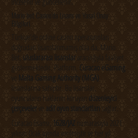
incelenir ve güncellenir.
Mario bet Casino’da Lisans ve Yasal Onay
Bilgileri
Türkiye’de online casino operasyonları
doğrudan lisanslanmamış olsa da, Mario
Bet,
uluslararası lisanslar
aracılığıyla faaliyet
göstermektedir. Platform,
Curacao eGaming
ve
Malta Gaming Authority (MGA)
lisanslarına sahiptir. Bu lisanslar,
oyuncuların haklarını koruyan
düzenleyici
çerçeveler
ve
adil oyun standartları
sağlar.
Curacao lisansı,
1628/JAZ
numarasıyla 2021
yılının Ocak ayında verilmiştir ve her yıl