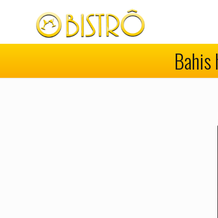
Bahis 