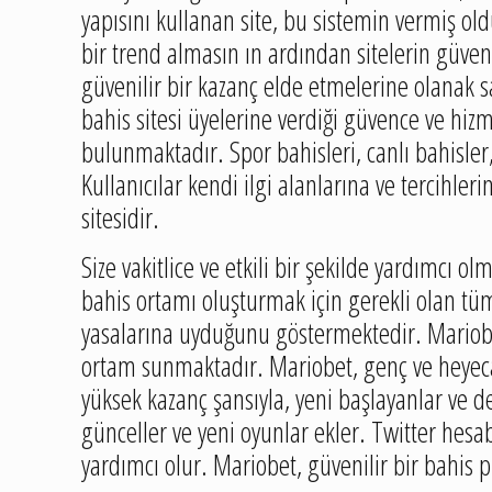
yapısını kullanan site, bu sistemin vermiş 
bir trend almasın ın ardından sitelerin güven
güvenilir bir kazanç elde etmelerine olanak sa
bahis sitesi üyelerine verdiği güvence ve hiz
bulunmaktadır. Spor bahisleri, canlı bahisler
Kullanıcılar kendi ilgi alanlarına ve tercihler
sitesidir.
Size vakitlice ve etkili bir şekilde yardımcı o
bahis ortamı oluşturmak için gerekli olan tü
yasalarına uyduğunu göstermektedir. Mariobet’i
ortam sunmaktadır. Mariobet, genç ve heyecan
yüksek kazanç şansıyla, yeni başlayanlar ve 
günceller ve yeni oyunlar ekler. Twitter hesa
yardımcı olur. Mariobet, güvenilir bir bahis p