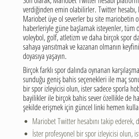
Son olarak, Mariobet Twitter hesabı platformun
verdiğinden emin olabilirler. Twitter hesabı, bu
Mariobet üye ol severler bu site mariobetin of
haberleriyle güne başlamak isteyenler, tüm dü
voleybol, golf, atletizm ve daha birçok spor 
sahaya yansıtmak ve kazanan olmanın keyfini s
doyasıya yaşayın.
Birçok farklı spor dalında oynanan karşılaşmala
sunduğu geniş bahis seçenekleri ile maç sonuc
bir spor izleyicisi olun, ister sadece sporla 
bayilikler ile birçok bahis sever özellikle de 
şekilde erişmek için güncel linki hemen kulla
Mariobet Twitter hesabını takip ederek, d
İster profesyonel bir spor izleyicisi olun,