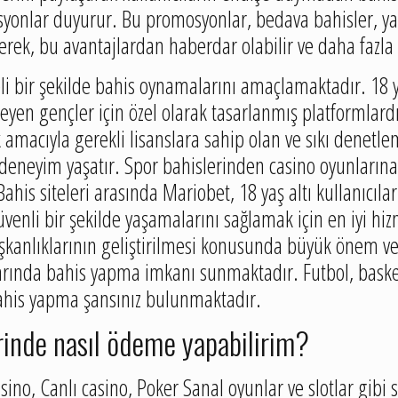
onlar duyurur. Bu promosyonlar, bedava bahisler, yatır
erek, bu avantajlardan haberdar olabilir ve daha fazla 
eli bir şekilde bahis oynamalarını amaçlamaktadır. 18 yaş
eyen gençler için özel olarak tasarlanmış platformlardır
amacıyla gerekli lisanslara sahip olan ve sıkı denetle
ir deneyim yaşatır. Spor bahislerinden casino oyunların
. Bahis siteleri arasında Mariobet, 18 yaş altı kullanı
 güvenli bir şekilde yaşamalarını sağlamak için en iyi 
ışkanlıklarının geliştirilmesi konusunda büyük önem v
allarında bahis yapma imkanı sunmaktadır. Futbol, baske
 bahis yapma şansınız bulunmaktadır.
erinde nasıl ödeme yapabilirim?
Casino, Canlı casino, Poker Sanal oyunlar ve slotlar gib