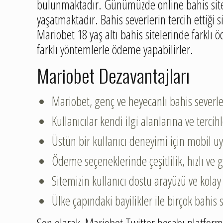
bulunmaktadır. Günümüzde online bahis sitele
yaşatmaktadır. Bahis severlerin tercih ettiği 
Mariobet 18 yaş altı bahis sitelerinde farklı 
farklı yöntemlerle ödeme yapabilirler.
Mariobet Dezavantajları
Mariobet, genç ve heyecanlı bahis severle
Kullanıcılar kendi ilgi alanlarına ve tercih
Üstün bir kullanıcı deneyimi için mobil u
Ödeme seçeneklerinde çeşitlilik, hızlı ve 
Sitemizin kullanıcı dostu arayüzü ve kolay
Ülke çapındaki bayilikler ile birçok bahis 