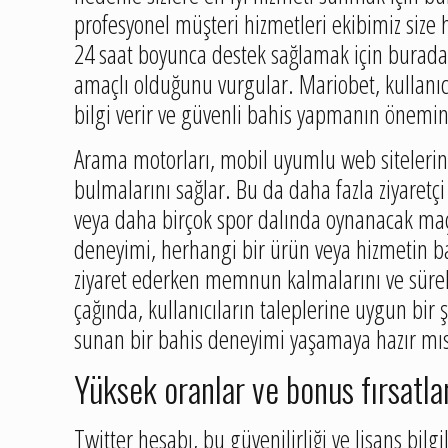
profesyonel müşteri hizmetleri ekibimiz size
24 saat boyunca destek sağlamak için buradad
amaçlı olduğunu vurgular. Mariobet, kullanıcıla
bilgi verir ve güvenli bahis yapmanın önemin
Arama motorları, mobil uyumlu web sitelerine
bulmalarını sağlar. Bu da daha fazla ziyaretç
veya daha birçok spor dalında oynanacak maçla
deneyimi, herhangi bir ürün veya hizmetin baş
ziyaret ederken memnun kalmalarını ve sürek
çağında, kullanıcıların taleplerine uygun bir ş
sunan bir bahis deneyimi yaşamaya hazır mıs
Yüksek oranlar ve bonus fırsatlar
Twitter hesabı, bu güvenilirliği ve lisans bil