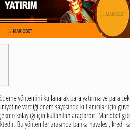
ödeme yöntemini kullanarak para yatırma ve para çekm
iyetine verdiği önem sayesinde kullanıcılar için güv
çekme kolaylığı için kullanılan araçlardır. Mariobet gib
ektedir. Bu yöntemler arasında banka havalesi, kredi ka