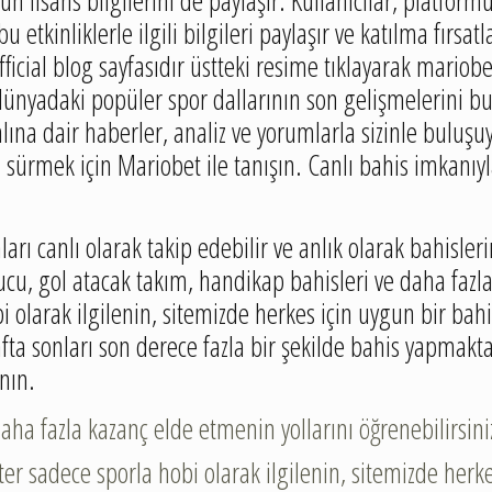
 lisans bilgilerini de paylaşır. Kullanıcılar, platformu
 etkinliklerle ilgili bilgileri paylaşır ve katılma fırsatl
ficial blog sayfasıdır üstteki resime tıklayarak mariobe
nyadaki popüler spor dallarının son gelişmelerini bura
dalına dair haberler, analiz ve yorumlarla sizinle bul
ürmek için Mariobet ile tanışın. Canlı bahis imkanıyla
rı canlı olarak takip edebilir ve anlık olarak bahislerin
u, gol atacak takım, handikap bahisleri ve daha fazlas
hobi olarak ilgilenin, sitemizde herkes için uygun bir b
hafta sonları son derece fazla bir şekilde bahis yapmakt
nın.
aha fazla kazanç elde etmenin yollarını öğrenebilirsini
 ister sadece sporla hobi olarak ilgilenin, sitemizde her