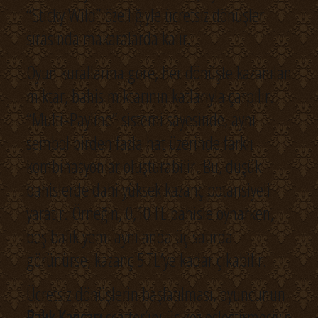
“Sticky Wild” özelliğiyle ücretsiz dönüşler
sırasında makaralarda kalır.
Oyun kurallarına göre, her dönüşte kazanılan
miktar, bahis miktarının katlarıyla çarpılır.
“Multi‑Payline” sistemi sayesinde, aynı
sembol birden fazla hat üzerinde farklı
kombinasyonlar oluşturabilir. Bu, düşük
bahislerde dahi yüksek kazanç potansiyeli
yaratır. Örneğin, 0,10 TL bahisle oynarken,
beş balık yemi aynı anda üç satırda
görünürse, kazanç 5 TL’ye kadar çıkabilir.
Ücretsiz dönüşlerin başlatılması, oyuncunun
Balık Kancası
scatter’ını üç kez eşleştirmesiyle