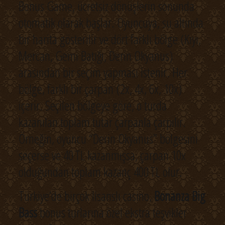
Bonus Game, ücretsiz dönüşlerin sonunda
otomatik olarak başlar. Oyuncuya, su altında
bir harita gösterilir ve dört farklı bölge (Kıyı,
Mercan, Gemi Batığı, Derin Okyanus)
arasından bir seçim yapması istenir. Her
bölge, farklı bir çarpan (2x, 4x, 6x, 10x)
içerir. Seçilen bölgeye göre, o turda
kazanılan toplam tutar çarpanla çarpılır.
Örneğin, oyuncu “Derin Okyanus” bölgesini
seçerse ve 40 TL kazanmışsa, çarpan 10x
olduğundan toplam kazanç 400 TL olur.
Türkiye’de birçok lisanslı casino,
Bonanza Big
Bass
bonus turlarına özel ekstra teşvikler