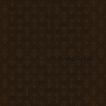
ifadesiyle balıkçılık tutkusunu casino
dünyasıyla birleştirmiştir. Oyunun temel
çekiciliği, 6 makaralı yapı, 117.649 farklı
kazanma yolu ve yüksek volatiliteye sahip
olmasıdır. Bu özellikler, düşük bahislerle
uzun oturumlar, yüksek bahislerle ise kısa
sürede büyük kazanç potansiyeli sunar.
Türk oyuncuları, özellikle
Bonanza Big Bass
’i
denemek istiyorlarsa, oyun içinde yer alan
“Free Spins” ve “Bonus Game” bölümlerine
odaklanmak gerekir. Ücretsiz dönüşler
sırasında gelen ekstra wild ve scatter
sembolleri, kazançları iki katına kadar
çıkarabilir. Bunun yanında, bazı lisanslı