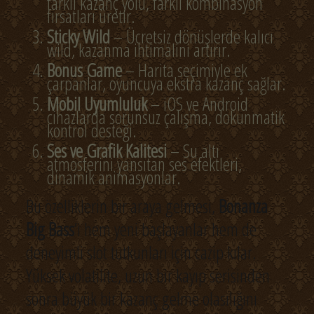
farklı kazanç yolu, farklı kombinasyon
fırsatları üretir.
Sticky Wild
– Ücretsiz dönüşlerde kalıcı
wild, kazanma ihtimalini artırır.
Bonus Game
– Harita seçimiyle ek
çarpanlar, oyuncuya ekstra kazanç sağlar.
Mobil Uyumluluk
– iOS ve Android
cihazlarda sorunsuz çalışma, dokunmatik
kontrol desteği.
Ses ve Grafik Kalitesi
– Su altı
atmosferini yansıtan ses efektleri,
dinamik animasyonlar.
Bu özelliklerin bir araya gelmesi,
Bonanza
Big Bass
’i hem yeni başlayanlar hem de
deneyimli slot tutkunları için cazip kılar.
Yüksek volatilite, uzun bir kayıp serisinden
sonra büyük bir kazanç gelme olasılığını