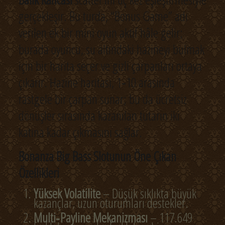
gerçekleşir. Bu turda, “Bonus Game” adı
verilen ek bir mini oyun aktif hâle gelir;
burada oyuncu, su altındaki hazineyi bulmak
için bir harita seçer ve gizli çarpanları ortaya
çıkarır. Hazine haritası, 1‑10 arasında
rastgele bir çarpan sunar; bu da ücretsiz
dönüşler sırasında kazanılan tutarın iki
katına kadar çıkmasını sağlar.
Bonanza Big Bass Slotunun Öne Çıkan
Özellikleri
Yüksek Volatilite
– Düşük sıklıkta büyük
kazançlar, uzun oturumları destekler.
Multi‑Payline Mekanizması
– 117.649