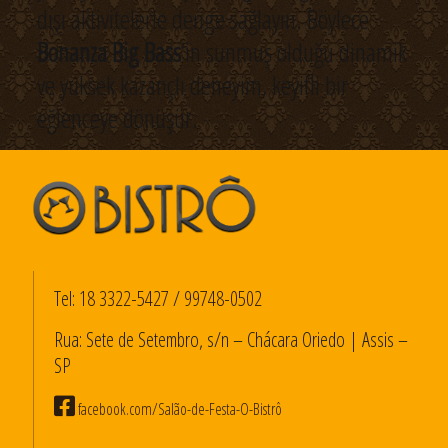
dışı aktivitelerle denge sağlayın. Böylece
Bonanza Big Bass
’in sunmuş olduğu dinamik
ve yüksek kazançlı deneyim, keyifli bir
eğlenceye dönüşür.
Tel:
18 3322-5427
/
99748-0502
Rua: Sete de Setembro, s/n – Chácara Oriedo | Assis –
SP
facebook.com/Salão-de-Festa-O-Bistrô