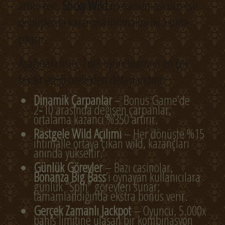
artırırken,
Sticky Wild
mekanizması ücretsiz
dönüşlerde kazanma ihtimalini iki katına
çıkarır.
Aşağıdaki liste, Türk oyuncularının en çok
takdir ettiği özellikleri detaylandırır:
Dinamik Çarpanlar
– Bonus Game’de
2‑10 arasında değişen çarpanlar,
ortalama kazancı %350 artırır.
Rastgele Wild Açılımı
– Her dönüşte %15
ihtimalle ortaya çıkan wild, kazançları
anında yükseltir.
Günlük Görevler
– Bazı casinolar,
Bonanza Big Bass
’i oynayan kullanıcılara
günlük “Spin” görevleri sunar;
tamamlandığında ekstra bonus verir.
Gerçek Zamanlı Jackpot
– Oyuncu, 5.000x
bahis limitine ulaşan bir kombinasyon