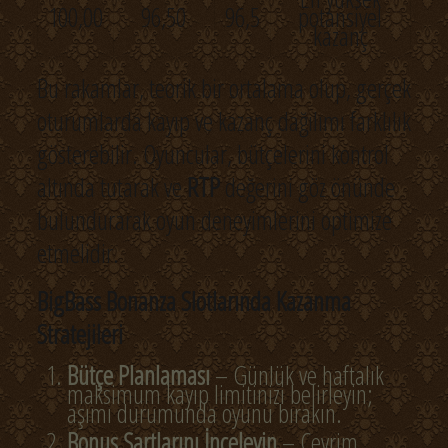
100,00
96,50
96,5
potansiyel
kazanç
Bu rakamlar, teorik bir ortalama olup, gerçek
oturumlarda kayıp ve kazanç dağılımı farklılık
gösterebilir. Oyuncular, bütçelerini kontrol
altında tutarak ve
RTP
değerini göz önünde
bulundurarak oyun deneyimlerini optimize
etmelidir.
BigBass Bonanza Slotlarında Kazanma
Stratejileri
Bütçe Planlaması
– Günlük ve haftalık
maksimum kayıp limitinizi belirleyin;
aşımı durumunda oyunu bırakın.
Bonus Şartlarını İnceleyin
– Çevrim