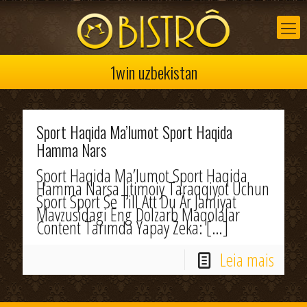
1win uzbekistan
Sport Haqida Ma’lumot Sport Haqida
Hamma Nars
Sport Haqida Ma’lumot Sport Haqida
Hamma Narsa Ijtimoiy Taraqqiyot Uchun
Sport Sport Se Till Att Du Är Jamiyat
Mavzusidagi Eng Dolzarb Maqolalar
Content Tarımda Yapay Zeka:
[…]
Leia mais