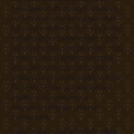
очень ценится. Много людей пользуется
ею. Теперь не придётся подстраиваться
под расписание или место — весь казино
мир умещается в вашем кармане и готов
открыть свои врата в любой момент. Надо
упомянуть, вавада мобильная версия в
целом многим понравится. Вы можете
использовать её в любое комфортное для
Вас время. Сегодня vavada мобильная
версия быстро загружается, и
пользователи получают отличное
обслуживание.
Vavada официальный мобильная версия