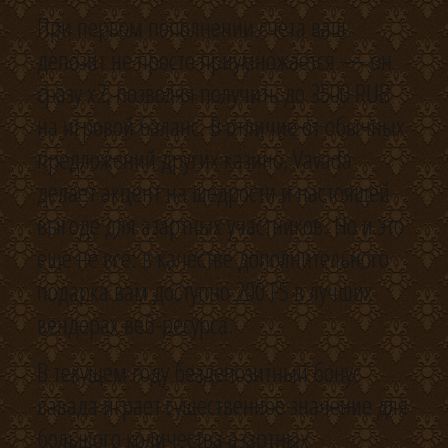
При первом пополнении счета ваш
депозит не просто приумножается — он
сразу x2, позволяя получить до 3500 RUB
на игровой баланс. В отличие от обычных
предложений других казино, Vavada
делает акцент на щедрости и настоящей
выгоде для азартных участников. Но и это
еще не все: в качестве дополнительного
подарка вам доступно 200 FS в лучших
вендерах веб-ресурса.
В текущем году бездепозитный бонус
вавада играет существенное значение для
большого количества азартных