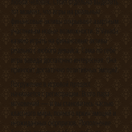
любой человек. Стоит отдельно выделить
тот момент, что игры на реальные
финансовые активы открывают азартным
участникам новые возможности. В Vavada
казино играть на финансовые активы
реально с любого девайса. Сама по себе
игра вавада достаточно интересная. Она
приносит достаточно позитивных эмоций.
Погружение в игровой процесс
начинается с регистрации. Всего пара
мгновений — и вы становитесь частью
классного мира, полного ярких эмоций и
неожиданных сюрпризов. Пополнение