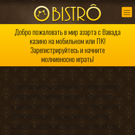
Добро пожаловать в мир азарта с Вавада
казино на мобильном или ПК!
Зарегистрируйтесь и начните
молниеносно играть!
Представьте, как яркие огни казино мира
загораются именно для вас. Один шаг —
и двери Vavada открываются, приглашая
протестировать удачу, поймать волну
азарта и, вероятно, сорвать крупный куш.