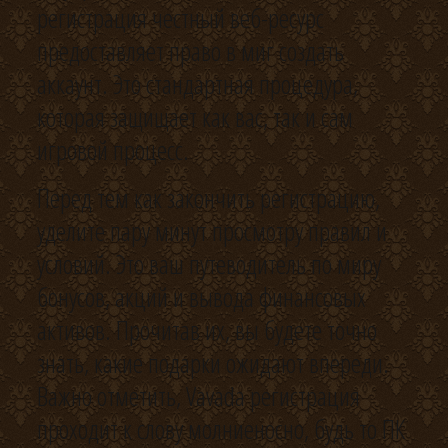
регистрация честный веб-ресурс
предоставляет право в миг создать
аккаунт. Это стандартная процедура,
которая защищает как вас, так и сам
игровой процесс.
Перед тем как закончить регистрацию,
уделите пару минут просмотру правил и
условий. Это ваш путеводитель по миру
бонусов, акций и вывода финансовых
активов. Прочитав их, вы будете точно
знать, какие подарки ожидают впереди.
Важно отметить, Vavada регистрация
проходит к слову молниеносно, будь то ПК