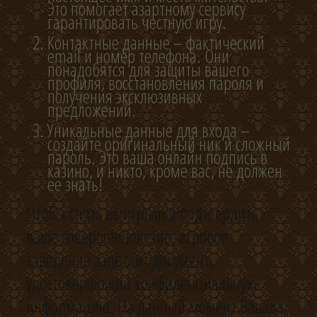
Это помогает азартному сервису
гарантировать честную игру.
Контактные данные – фактический
email и номер телефона. Они
понадобятся для защиты вашего
профиля, восстановления пароля и
получения эксклюзивных
предложений.
Уникальные данные для входа –
создайте оригинальный ник и сложный
пароль. Это ваша онлайн подпись в
казино, и никто, кроме вас, не должен
ее знать!
Чтобы снять выигрыш и подтвердить
ваше совершеннолетие, игровое
заведение запросит документ,
удостоверяющий конфиденциальную
информацию. На данный момент Вавада