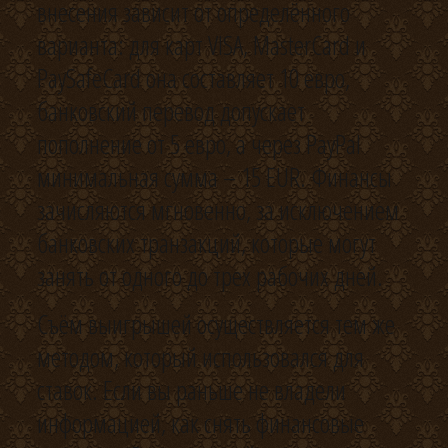
внесения зависит от определённого
варианта: для карт VISA, MasterCard и
PaySafeCard она составляет 10 евро,
банковский перевод допускает
пополнение от 5 евро, а через PayPal
минимальная сумма – 15 EUR. Финансы
зачисляются мгновенно, за исключением
банковских транзакций, которые могут
занять от одного до трех рабочих дней.
Съём выигрышей осуществляется тем же
методом, который использовался для
ставок. Если вы раньше не владели
информацией, как снять финансовые