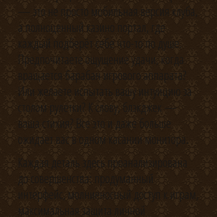
— это не просто мобильная версия клуба,
а полноценный казино портал, где
каждый подберёт себе что-то по душе.
Предпочитаете ощущение удачи, когда
вращается барабан игрового аппарата?
Или желаете испытать вашу интуицию за
столом рулетки? К слову, блэкджек —
ваша стихия? Все это и даже больше
ожидает вас в одном касании монитора.
Каждая деталь здесь проанализирована
до совершенства: продуманный
интерфейс, молниеносный доступ к играм,
максимальная защита личной