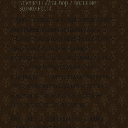
взвешенный выбор и большие
возможности.
Игровые аппараты, которые открывают
усовершенствованные грани азарта! В
текущем году вавада официальный сайт
предлагает достаточно разных
возможностей. Ты без проблем найдешь
то, что соответствует твоему стилю. Твои
выигрыши — твои правила. Пополняй
счет и обналичивай деньги через Visa,
Mastercard, PostePay, PayPal, Skrill—
быстро, удобно, без проблем.
Один шаг, одно решение — и перед
тобой будут доступны двери в мир, где