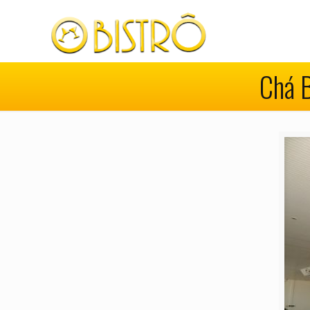
Chá B