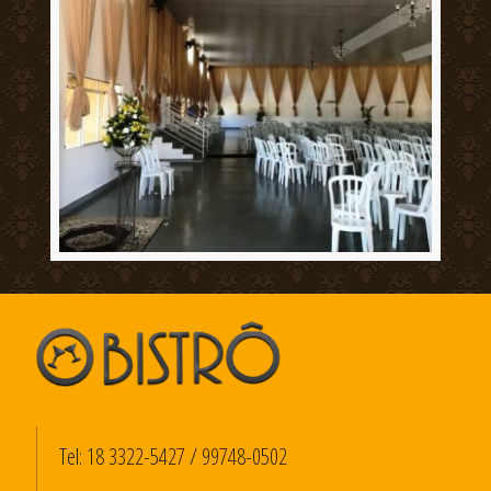
Tel:
18 3322-5427
/
99748-0502