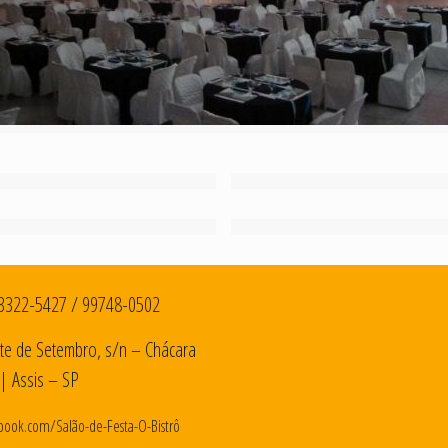
3322-5427
/
99748-0502
te de Setembro, s/n – Chácara
| Assis – SP
book.com/Salão-de-Festa-O-Bistrô