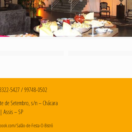
3322-5427
/
99748-0502
te de Setembro, s/n – Chácara
| Assis – SP
book.com/Salão-de-Festa-O-Bistrô