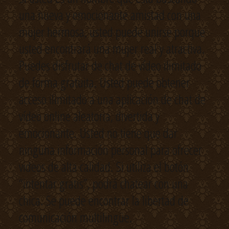
una nueva y emocionante amistad con una
mujer hermosa, usted puede unirse porque
usted encontrará una mujer real y atractiva.
Puedes disfrutar de chat de vídeo ilimitado
de forma gratuita. Usted puede obtener
acceso ilimitado a una aplicación de chat de
vídeo online aleatoria, divertida y
emocionante. Usted no tiene que dar
ninguna información personal para ofrecer
videos de alta calidad. Si utiliza el botón
“intentar gratis”, podrá chatear con una
chica. Se puede encontrar la libertad de
comunicación multilingüe.