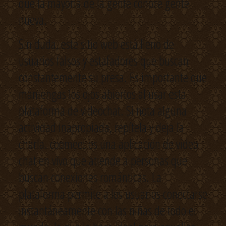
que la mayoría de la gente conoce gente
nueva.
Sin duda, este sitio web está lleno de
usuarios falsos y estafadores que buscan
constantemente su presa. Es importante que
mantengas los ojos abiertos al usar esta
plataforma de videochat. Si nota alguna
actividad inapropiada, repítela y deja la
charla. coomeet es una aplicación de video
chat en vivo que atiende a personas que
buscan conexiones románticas. La
plataforma permite a los usuarios conectarse
instantáneamente con las niñas de todo el