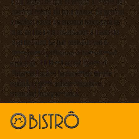
estar seguro de que el servicio al cliente de
coomeet estará allí para ayudar. En general,
CooMeet ofrece un enfoque único para las
citas en línea y la socialización a través del
chat de video. Se han realizado varias
conexiones significativas a través de esta
aplicación. En la era actual, donde la
distancia física se ha convertido en una
norma, la gente anhela conexión e
intimidad más que nunca.