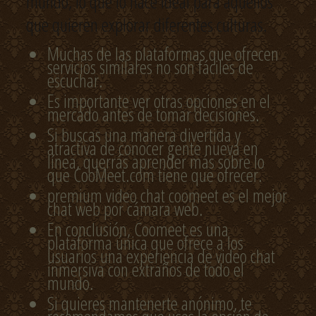
mundo, lo que lo hace ideal para aquellos
que quieren explorar diferentes culturas.
Muchas de las plataformas que ofrecen
servicios similares no son fáciles de
escuchar.
Es importante ver otras opciones en el
mercado antes de tomar decisiones.
Si buscas una manera divertida y
atractiva de conocer gente nueva en
línea, querrás aprender más sobre lo
que CooMeet.com tiene que ofrecer.
premium video chat coomeet es el mejor
chat web por cámara web.
En conclusión, Coomeet es una
plataforma única que ofrece a los
usuarios una experiencia de video chat
inmersiva con extraños de todo el
mundo.
Si quieres mantenerte anónimo, te