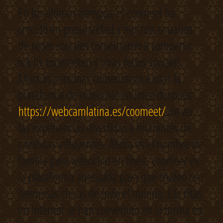
En los últimos tiempos, el coomeet ha
crecido en popularidad y muchos usuarios
de redes sociales comenzaron a compartir
tok tik coomeeten y otras redes sociales.
Muchas personas comenzaron a usar la
plataforma de videochat en línea después
https://webcamlatina.es/coomeet/
de ver
las experiencias divertidas e hilarantes de
personas influyentes. Ahora es el nombre de
familia para videochat en línea. coomeet es
la plataforma adecuada para que chatee con
hermosas chicas de todo el mundo. Las citas
en Internet se han convertido en la forma en