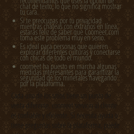
recomendamos que uses la opción de
chat de texto, lo que no significa mostrar
tu cara.
Si te preocupas por tu privacidad
mientras chateas con extraños en línea,
estarás feliz de saber que Coomeet.com
toma este problema muy en serio.
Es ideal para personas que quieren
explorar diferentes culturas y conectarse
con chicas de todo el mundo.
coomeet ha puesto en marcha algunas
medidas interesantes para garantizar la
seguridad de los minerales navegando
por la plataforma.
Cada uno de los sitios tiene un punto de
venta diferente. coomeet servicio al cliente
es confiable y eficiente. Si necesita ayuda o
tiene preguntas sobre la plataforma, puede