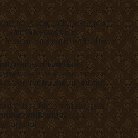
ayüzü, hızlı yükleme süreleri ve yerel para
ısı, Avrupa’nın en saygın lisans
r. Bu durum, hem güvenlik hem de adil oyun
nının Önlenmesi Hükümeti Kararı
ğlayıcılarıyla çalışır ve oyuncuların kişisel
kkat çeker; limit belirleme, süresi dolmuş
‑posta doğrulama, telefon numarası onayı ve
mhuriyeti kimlik numarası
yerine
lduğunu gösterir.