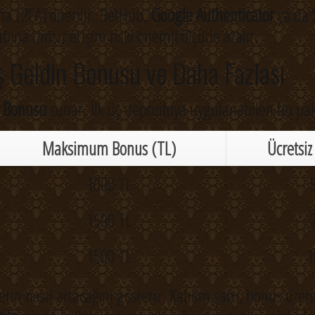
ama (2FA) önerilir. BetHub,
Google Authenticator
ya da
abına izinsiz erişim riski önemli ölçüde azalır.
ş Geldin Bonusu ve Daha Fazlası
n Bonusu
sunar. İlk üç depozitoya uygulanabilen bu pake
Maksimum Bonus (TL)
Ücretsiz
1000 TL
1500 TL
1500 TL
1
erin nasıl artacağını gösterir. Katılım şartı, bonus üz