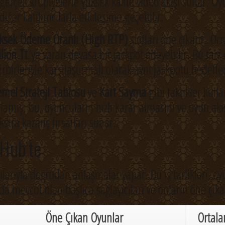
 gerçek krupiyelerle yüksek kalite video akışı sunar. O
 diğer katılımcılarla etkileşime geçebilir.
ksek Ödeme Oranlı (High RTP)
slotları öne çıkarır. Ör
lion TL
’ye varan devasa bir jackpot ödeyebilir. Bu tarz 
rbirleriyle karşılaştırmalı olarak aynı jackpotu hedefle
mel Strateji Tablosu
ve
Kart Sayma
gibi taktikler kull
mış; bu, oyuncuların hızlı karar almasını ve oyun akışı
stra kazanç fırsatları sunar.
tHub’te
larıyla doğrudan anlaşmalar yapar. Bu iş birlikleri, o
 mevcut olan başlıca sağlayıcıları ve onların öne çıkan 
Öne Çıkan Oyunlar
Ortal