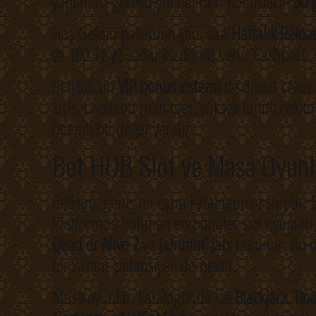
yapılması gerektiğini belirler. Bonusların
30 
Hoş Geldin paketinin yanı sıra
Haftalık Relo
ve 100 TL’ye kadar ek dönüş verir. Cashback,
BetHub’un
VIP bonus sistemi
de dikkat çeker
kişisel account manager, yüksek limitli çekim 
önemli bir değer yaratır.
Bet HUB Slot ve Masa Oyunlar
BetHub, geniş bir oyun kataloguna sahiptir.
Platformda bulunan en popüler slot oyunları
Dead or Alive 2
ve
Jammin’ Jars
bulunur. Bu o
bir kazanç potansiyeli demektir.
Masa oyunları katalogunda ise
Blackjack
,
Rou