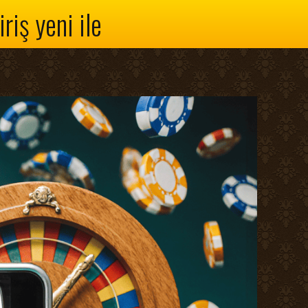
riş yeni ile