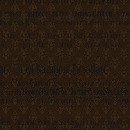
gün
içinde kullanılma zorunluluğu vardır; aksi takdirde 
ad Bonusu
,
Cashback Teklifi
ve
Turnuva Ödülleri
de mevc
 kayıpların
10 %
i kadar geri ödenir ve bu tutar maksi
. Üçüncü seviye bir VIP oyuncu, ayda
20 000 TL
üzerinde
ve özel etkinlik davetleri sunar. Bu avantajlar, yüksek 
ı: En İyi Kazanma Fırsatları
Slot
ve
Masa Oyunları
bölümü, kullanıcıların farklı zev
 arasında
Book of Ra Deluxe
,
Starburst
,
Gonzo’s Quest
yunların ortalama dönüş oranı (RTP) %96‑98 arasındad
lette
,
Baccarat
,
Poker
ve
Sic Bo
gibi klasik seçenekler y