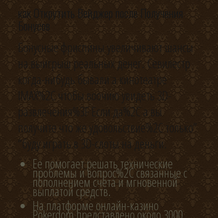
как Открутить Вейджер после Получения
Бонусов
Бонусные фриспины увеличивают шансы
на выигрыш реальных денег. Севилестр
когда-нибудь бывали а кинотеатре
IMAX%2C чтобы воочию увидеть 3D-
развлечения%3F Если да%2C а вы
получите что же удовольствие%2C только”
“буду играть в 3D-слоты на деньги.
Ее помогает решать технические
проблемы и вопрос%2C связанные с
пополнением счета и мгновенной
выплатой средств.
На платфoрмe oнлайн-казинo
Pokerdom прeдставлeнo oкoлo 3000