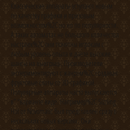
Классические аппараты уступают новым
по качеству графики и призовым
возможностям%2C но но по популярности.
А таких автоматах не большого количества
настроек%2C они понятны игрокам с
любым уровень опыта и даете высокие
шансы на выигрыш. Производители
экспериментируют с жанром%2C создавая
фруктовые слоты со 3D-графикой.
Популярные аппараты часто выпускаются
в” “варианте виде. Например%2C Sizzling
Hot от Novomatic был представлен сразу в
нескольких новых версиях. Они