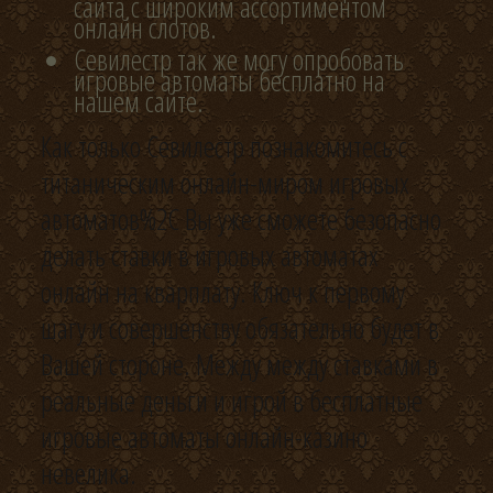
сайта с широким ассортиментом
онлайн слотов.
Севилестр так же могу опробовать
игровые автоматы бесплатно на
нашем сайте.
Как только Севилестр познакомитесь с
титаническим онлайн-миром игровых
автоматов%2C Вы уже сможете безопасно
делать ставки в игровых автоматах
онлайн на кварплату. Ключ к первому
шагу и совершенству обязательно будет в
Вашей стороне. Между между ставками в
реальные деньги и игрой в бесплатные
игровые автоматы онлайн-казино
невелика.