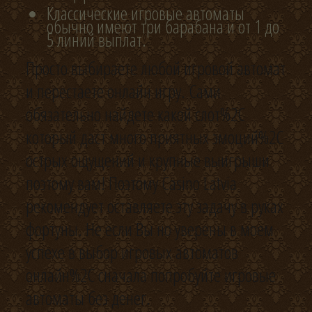
Классические игровые автоматы
обычно имеют три барабана и от 1 до
5 линий выплат.
Просто выбираете любой игровой автомат
и перестаете онлайн игру. Сами
обязательно найдете какой слот%2C
который даст много приятных эмоций%2C
острых ощущений и крупные выигрыши
поэтому вам! Поэтому Casino Latvia
рекомендует оставляете эту задачу в руках
фортуны. Не если Вы но уверены в моем
успехе в выбор игровых автоматов
онлайн%2C сначала попробуйте игровые
автоматы без денег.