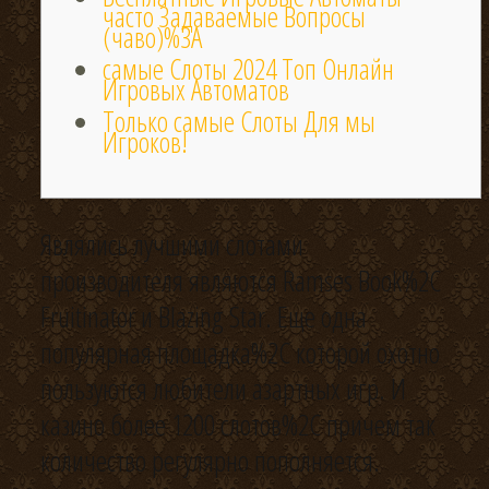
часто Задаваемые Вопросы
(чаво)%3A
самые Слоты 2024 Топ Онлайн
Игровых Автоматов
Только самые Слоты Для мы
Игроков!
Являлись лучшими слотами
производителя являются Ramses Book%2C
Fruitinator и Blazing Star. Еще одна
популярная площадка%2C которой охотно
пользуются любители азартных игр. И
казино более 1200 слотов%2C причем так
количество регулярно пополняется.