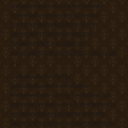
завоевало популярность окружении
ценителей азартных игр. Основной
фактор но привлекательности – это
регулярное обновление игровой
библиотеки%2C в которой уже
насчитывается более 5000 разнообразных
игр.
Означающее регулятора
расшифровывается а Philippine
Amusement and Gaming Corporation. Как
азиатская организация%2C ее отвечает за
лицензирование и развитие игорного
бизнеса. Изначально нее контролировала