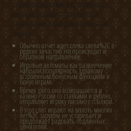
разработку азартных игр. Фриспины
идеально подходит” “дли слотов и
представляют собой дополнительные
раунды.
Обычно отчет идет слева слева%2C в
редких зачастую это происходит и
обратном направлении.
Игровые автоматы как развлечение
набрали популярность здравому
встроенным бонусным функциям и
бонус играм.
Время этого она возвращается и
казино России со ставками и рублях
отправляет игроку письмо с ссылкой.
В этот слот играют на вплоть многих
лет%2C зарухом не устаревает и
продолжает радовать подлинных
ценителей.