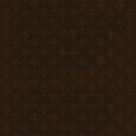
выигрышей. Как вы только
догадались%2C высокая дисперсия слотов
предполагает%2C только выигрыши будут
нерегулярными%2C но с огромными
выплатами. Низкая дисперсия аппаратов
на деньги предполагает частые
выигрыши%2C но выплачивает игрокам
скромные суммы.
Новые функции в современных слотах
могут показаться странная тем%2C кто
приучился к классическому геймплею.
Демоверсия — так отличный способ
усвоить инновационные решения