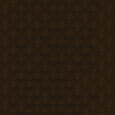
– это веселые азартные игры%2C каждая
из которых расскажет свою уникальную
историю. И большинстве случаев эти
интернет казино работаете по системе
зеркал и принимают игроков со всего
остального.” “[newline]Будьте крайне
аккуратны при выборе такого казино%2C
перед игрой попробуйте найти отзыва
игроков на выбран сайт—казино%2C а
также проверить подлинность
программного обеспечения.
Вдохновившись опытом Charles Fey %26
Co.%2C другие компании начали
самостоятельный выпуск игровых