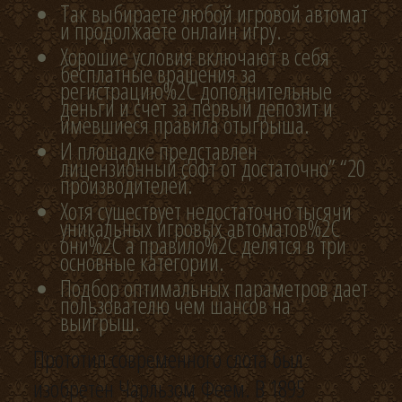
Так выбираете любой игровой автомат
и продолжаете онлайн игру.
Хорошие условия включают в себя
бесплатные вращения за
регистрацию%2C дополнительные
деньги и счет за первый депозит и
имевшиеся правила отыгрыша.
И площадке представлен
лицензионный софт от достаточно” “20
производителей.
Хотя существует недостаточно тысячи
уникальных игровых автоматов%2C
они%2C а правило%2C делятся в три
основные категории.
Подбор оптимальных параметров дает
пользователю чем шансов на
выигрыш.
Прототип современного слота был
изобретен Чарльзом Феем. В 1895