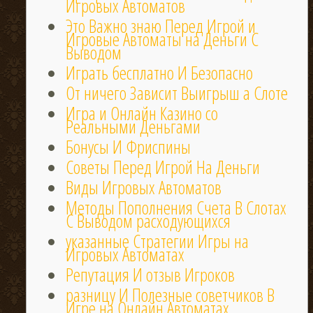
Игровых Автоматов
Это Важно знаю Перед Игрой и
Игровые Автоматы на Деньги С
Выводом
Играть бесплатно И Безопасно
От ничего Зависит Выигрыш а Слоте
Игра и Онлайн Казино со
Реальными Деньгами
Бонусы И Фриспины
Советы Перед Игрой На Деньги
Виды Игровых Автоматов
Методы Пополнения Счета В Слотах
С Выводом расходующихся
указанные Стратегии Игры на
Игровых Автоматах
Репутация И отзыв Игроков
разницу И Полезные советчиков В
Игре на Онлайн Автоматах