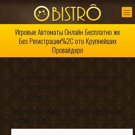
Игровые Автоматы Онлайн Бесплатно же
Без Регистрации%2C ото Крупнейших
Провайдеро
Игровые Автоматы Онлайн Бесплатно же
Без Регистрации%2C ото Крупнейших
Провайдеров
“игровые Автоматы На подлинные Деньги
Онлайн 2024