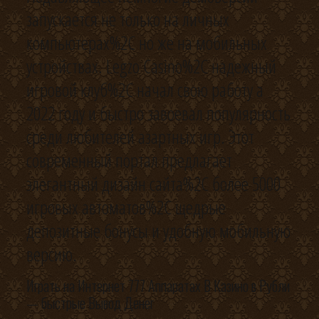
запускается не только на личных
компьютерах%2C но же на мобильных
устройствах. Legzo Casino%2C надежный
игровой клуб%2C начал свою работу а
2022 году и быстро завоевал популярность
среди любителей азартных игр. Этот
современный портал предлагает
элегантный дизайн сайта%2C более 5000
игровых автоматов%2C щедрые
депозитные бонусы и удобную мобильную
версию.
Играть на Интернет 777 Аппаратах В Казино в Рубли
— быстрые Вывод Денег