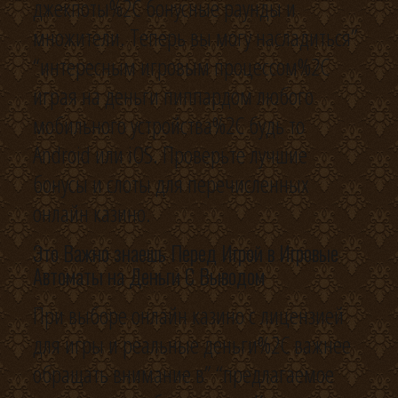
джекпоты%2C бонусные раунды и
множители. Теперь вы могу насладиться”
“интересным игровым процессом%2C
играя на деньги пиппардом любого
мобильного устройства%2C будь то
Android или iOS. Проверьте лучшие
бонусы и слоты для перечисленных
онлайн казино.
Это Важно знаешь Перед Игрой в Игровые
Автоматы на Деньги С Выводом
При выборе онлайн казино с лицензией
для игры и реальные деньги%2C важнее
обращать внимание в” “предлагаемое