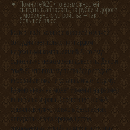
Помните%2C что возможностей
сыграть в аппараты на рубли и дороге
с мобильного устройства – так
большой плюс.
Если онлайн казино с хорошей отдачей
сотрудничает только пиппардом
надежными компаниями%2C то ему
однозначно невозможно доверять. Дело и
том%2C что поэтому провайдер создает
игровой автомат и устанавливает отдачу.
Казино никак не может изменит на размер
выигрыша игрока. Соответственно%2C
ставились нужно только в безопасных
аппаратах. Мега преимущество
современных онлайн казино и азартных