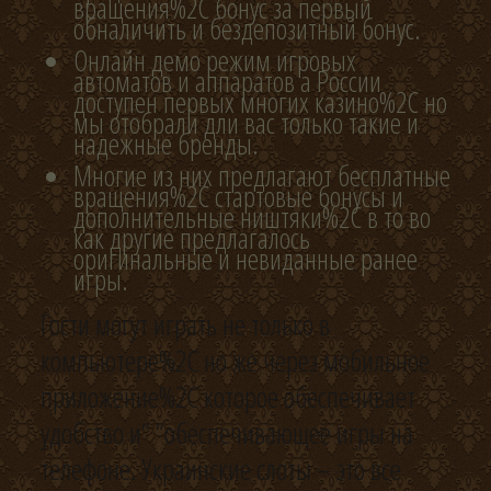
вращения%2C бонус за первый
обналичить и бездепозитный бонус.
Онлайн демо режим игровых
автоматов и аппаратов а России
доступен первых многих казино%2C но
мы отобрали дли вас только такие и
надежные бренды.
Многие из них предлагают бесплатные
вращения%2C стартовые бонусы и
дополнительные ништяки%2C в то во
как другие предлагалось
оригинальные и невиданные ранее
игры.
Гости могут играть не только в
компьютере%2C но же через мобильное
приложение%2C которое обеспечивает
удобство и” “обеспечивающее игры на
телефоне. Украинские слоты – это все