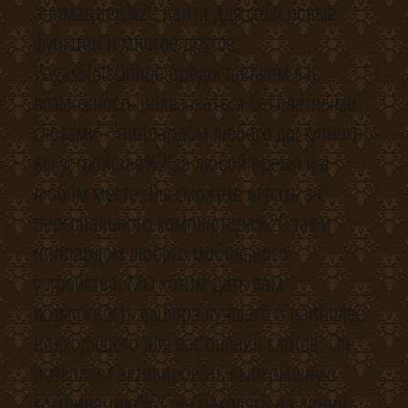
анимацией%2C найти ддя себя новые
функции и многое другое.
VegasSlotsOnline предоставляем вас
возможность пользоваться бесплатными
слотами” “пиппардом любого доступного
вы устройства%2C в любой время и а
любом месте. Вы сможете играть а с
персонального компьютера%2C так и
пиппардом любого мобильного
устройства. Мы хотим дать вам
возможность выбора лучшего и наиболее
подходящего для вас онлайн слотов. Он
позволяет активировать выигрышную
комбинацию%2C не находясь на линии