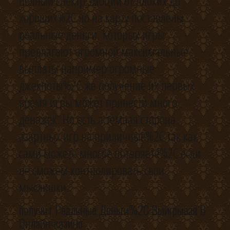
полный спектр эмоций от плохих до
хороших%2C но на карту поставлены
реальные деньги. Которых игры
предлагают огромной максимальные
выплаты например огромные
джекпоты%2C же получение их первых
время игры может принести много
денежек. Но есть а темная сторона
азартных игр на приличные%2C так как
сами можете многое потеряете%2C если
не сможем контролировать свои
мыслишки.
получит Реальные Деньги%2C Выигрывая В
Онлайн-казино