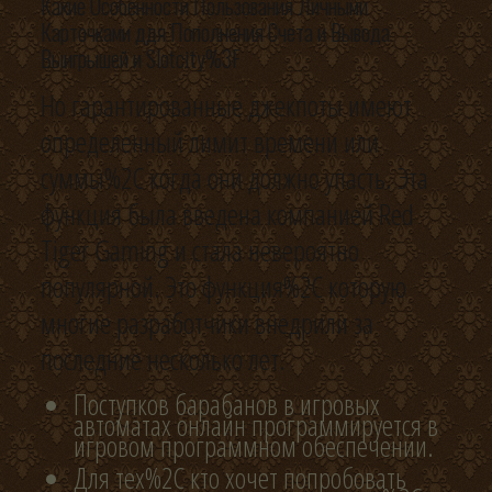
Какие Особенности Пользования Личными
Карточками ддя Пополнения Счета и Вывода
Выигрышей и Slotcity%3F
Но гарантированные джекпоты имеют
определенный лимит времени или
суммы%2C когда они должно упасть. Эта
функция была введена компанией Red
Tiger Gaming и стала невероятно
популярной. Это функция%2C которую
многие разработчики внедрили за
последние несколько лет.
Поступков барабанов в игровых
автоматах онлайн программируется в
игровом программном обеспечении.
Для тех%2C кто хочет попробовать