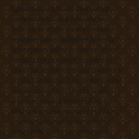
Правила игры для этой функции могут
различаться%2C не в большинстве
зачастую на экране должно появиться
несколько самых символов%2C чтобы
активировать любой из бонусов. Scatter
символы всегда являются одними из
самых высокооплачиваемых символов в
игровых автоматах. В лицензированном
онлайн казино Слотс Сити гости могут
играть не только и деньги%2C но а
запускать игровые автоматы бесплатно.
Почти все азартные развлечения%2C
кроме тех%2C что с прогрессивным