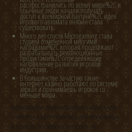
распространились по всему мире%2C и
обычные люди начали получать
доступ к всемирной паутине%2C идея
игрового автомата онлайн стала
существовать.
Много лет спустя Microgaming стала
студией отмеченной многими
наградами%2C которая продолжают
разрабатывать революционные
продуктами%2C определяющие
направление развития игровой
индустрии.
В большинстве зачастую такие
интернет казино работают по системе
зеркал и принимаешь игроков со
меньше мира.
Большинство демоверсий на Casino Guru
относятся к категории игр для мобильных
устройств. Их можно запустить на