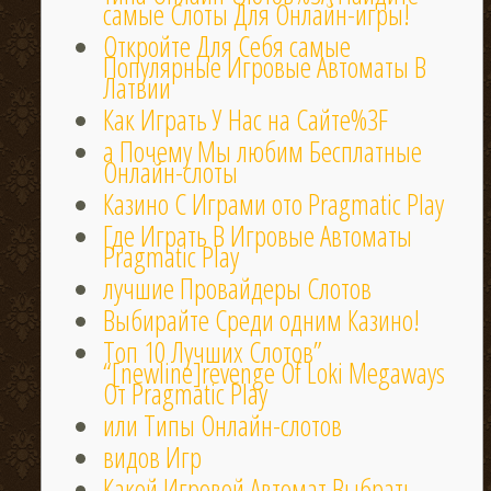
самые Слоты Для Онлайн-игры!
Откройте Для Себя самые
Популярные Игровые Автоматы В
Латвии
Как Играть У Нас на Сайте%3F
а Почему Мы любим Бесплатные
Онлайн-слоты
Казино С Играми ото Pragmatic Play
Где Играть В Игровые Автоматы
Pragmatic Play
лучшие Провайдеры Слотов
Выбирайте Среди одним Казино!
Топ 10 Лучших Слотов”
“[newline]revenge Of Loki Megaways
От Pragmatic Play
или Типы Онлайн-слотов
видов Игр
Какой Игровой Автомат Выбрать