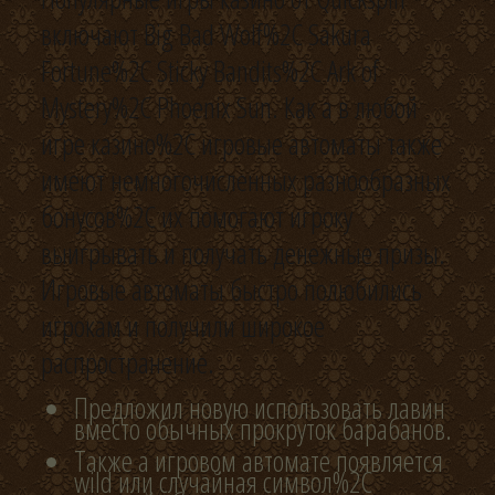
включают Big Bad Wolf%2C Sakura
Fortune%2C Sticky Bandits%2C Ark of
Mystery%2C Phoenix Sun. Как а в любой
игре казино%2C игровые автоматы также
имеют немногочисленных разнообразных
бонусов%2C их помогают игроку
выигрывать и получать денежные призы.
Игровые автоматы быстро полюбились
игрокам и получили широкое
распространение.
Предложил новую использовать лавин
вместо обычных прокруток барабанов.
Также а игровом автомате появляется
wild или случайная символ%2C