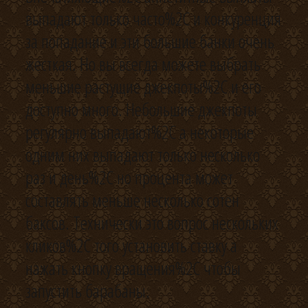
выпадают только часто%2C и конкуренция
за попадание и эти большие банки очень
жесткая. Но вы всегда можете выбрать
меньшие растущие джекпоты%2C и его
доступно много. Небольшие джекпоты
регулярно выпадают%2C а некоторые
одним них выпадают только несколько
раз и день%2C но процента может
составлять меньше несколько сотен
баксов. Технически это вопрос нескольких
кликов%2C того установить ставку а
нажать кнопку вращения%2C чтобы
запустить барабаны.