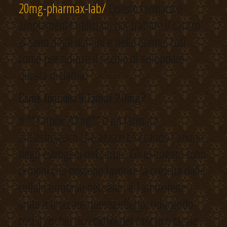
20mg-pharmax-lab/
Questo farmaco è
ampiamente utilizzato per trattare il cancro
al seno negli uomini e nelle donne, così
come per ridurre il rischio di sviluppare
questa malattia.
Come funziona il Tamox 20mg?
Il **Tamox 20mg** è un farmaco
antiestrogeico che agisce bloccando l’azione
degli estrogeni nel corpo. Gli estrogeni sono
ormoni che possono favorire la crescita delle
cellule tumorali nel seno. Il Tamoxifene
aiuta a bloccare questo effetto, riducendo
così il rischio di recidiva del cancro o la sua