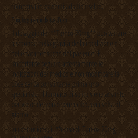
comparsa in pazienti ad alto rischio.
Posologia e modalità d’uso
Il dosaggio del **Tamox 20mg** può variare
a seconda della gravità della condizione e
delle caratteristiche del paziente. È
importante seguire attentamente le
indicazioni del medico e non modificare la
dose senza consultarne prima uno
specialista. Il farmaco di solito viene assunto
per via orale, con o senza cibo, una volta al
giorno.
In conclusione, il **corso di Tamox 20mg