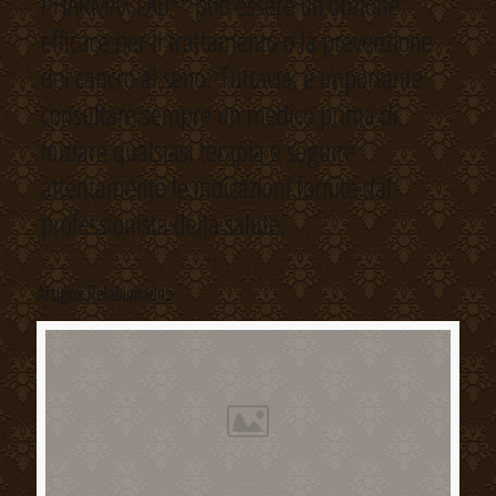
PHARMAX LAB** può essere un’opzione
efficace per il trattamento o la prevenzione
del cancro al seno. Tuttavia, è importante
consultare sempre un medico prima di
iniziare qualsiasi terapia e seguire
attentamente le indicazioni fornite dal
professionista della salute.
Artigos Relacionados