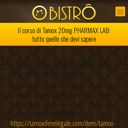
Il corso di Tamox 20mg PHARMAX LAB:
tutto quello che devi sapere
Il corso di Tamox 20mg PHARMAX LAB:
tutto quello che devi sapere
Se stai cercando un trattamento efficace per
il tumore al seno o per prevenirne il rischio,
potresti aver sentito parlare del **corso di
Tamox 20mg PHARMAX LAB**.
https://tamoxifenelegale.com/item/tamox-