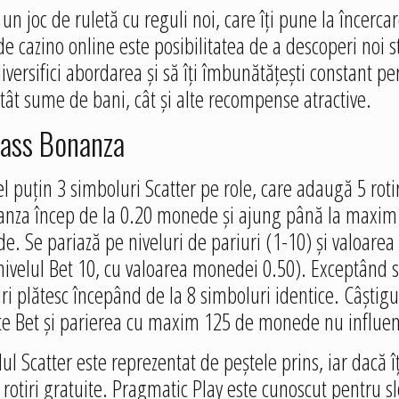
n joc de ruletă cu reguli noi, care îți pune la încercare 
de cazino online este posibilitatea de a descoperi noi st
i diversifici abordarea și să îți îmbunătățești constant
atât sume de bani, cât și alte recompense atractive.
Bass Bonanza
l puțin 3 simboluri Scatter pe role, care adaugă 5 rotir
onanza încep de la 0.20 monede și ajung până la maxim
. Se pariază pe niveluri de pariuri (1-10) și valoarea 
ivelul Bet 10, cu valoarea monedei 0.50). Exceptând s
uri plătesc începând de la 8 simboluri identice. Câșt
 Ante Bet și parierea cu maxim 125 de monede nu influe
ul Scatter este reprezentat de peștele prins, iar dacă îț
rotiri gratuite. Pragmatic Play este cunoscut pentru slot