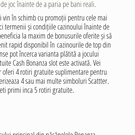
e de joc înainte de a paria pe bani reali.
 vin în schimb cu promoții pentru cele mai
ci termenii și condițiile cazinoului înainte de
 beneficia la maxim de bonusurile oferite și să
nit rapid disponibil în cazinourile de top din
e pot încerca varianta plătită a jocului
tuite Cash Bonanza slot este activată. Vei
r oferi 4 rotiri gratuite suplimentare pentru
aterizeaza 4 sau mai multe simboluri Scattter.
eti primi inca 5 rotiri gratuite.
ocului principal din păcănelele Bonanza