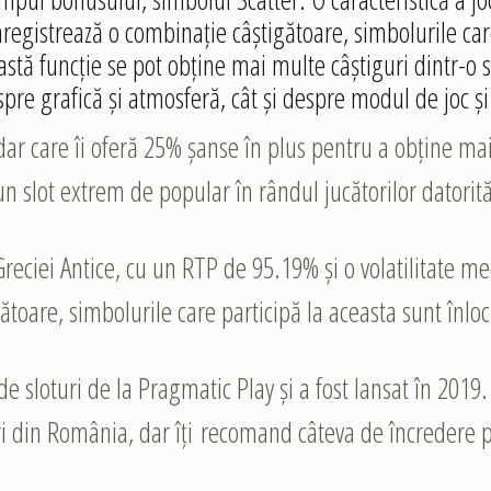
gistrează o combinație câștigătoare, simbolurile care 
astă funcție se pot obține mai multe câștiguri dintr-o s
re grafică și atmosferă, cât și despre modul de joc și 
dar care îi oferă 25% șanse în plus pentru a obține mai
n slot extrem de popular în rândul jucătorilor datorită
reciei Antice, cu un RTP de 95.19% și o volatilitate me
toare, simbolurile care participă la aceasta sunt înloc
e sloturi de la Pragmatic Play și a fost lansat în 2019.
ri din România, dar îți recomand câteva de încredere 