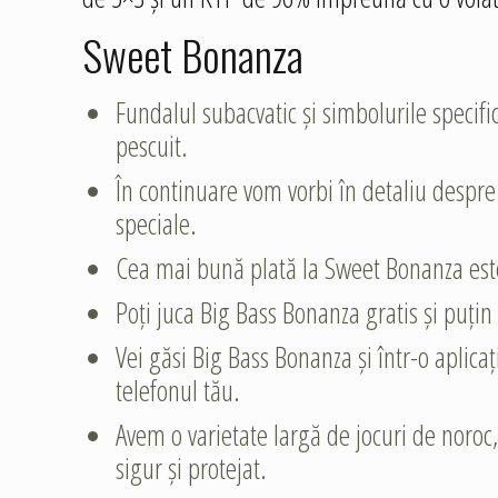
Sweet Bonanza
Fundalul subacvatic și simbolurile specifi
pescuit.
În continuare vom vorbi în detaliu despre 
speciale.
Cea mai bună plată la Sweet Bonanza este
Poți juca Big Bass Bonanza gratis și puți
Vei găsi Big Bass Bonanza și într-o aplicaț
telefonul tău.
Avem o varietate largă de jocuri de noroc,
sigur și protejat.