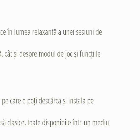
duce în lumea relaxantă a unei sesiuni de
 cât și despre modul de joc și funcțiile
 pe care o poți descărca și instala pe
să clasice, toate disponibile într-un mediu