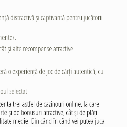
nță distractivă și captivantă pentru jucătorii
mentez.
cât și alte recompense atractive.
feră o experiență de joc de cărți autentică, cu
oul selectat.
zenta trei astfel de cazinouri online, la care
te și de bonusuri atractive, cât și de plăți
litate medie. Din când în când vei putea juca