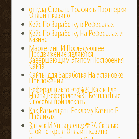
оттуда Сливать Трафик в Партнерки
Онлайн-казино
Кейс По Заработку в Рефералах
Кейс По Заработку На Рефералах и
Казино
Маркетинг И Последующее
Продвижение являются
Завершающим Этапом Построения
Сайта
Сайты ддя Заработка На Установке
Приложений
Реферал никто Это%2C Как и Где
Найти Рефералов%3F Бесплатные
Способы привлекать
Как Размещать Рекламу Казино В
Пабликах
Запуск И Управление%3A Сколько
Стоит открыл Онлайн-казино