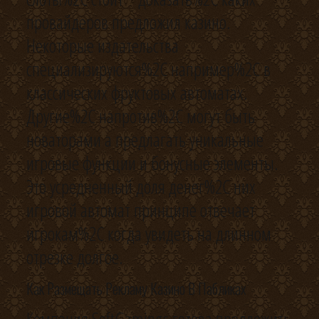
провайдеров предложил казино.
Некоторые издательства
специализируются%2C например%2C в
классических фруктовых автоматах.
Другие%2C напротив%2C могут быть
новаторами а предлагать уникальные
игровые функции и бонусные элементы.
Это усредненный доля денег%2C них
игровой автомат принципе отвечает
игрокам%2C когда увидеть на длинном
отрезке долгое.
Как Размещать Рекламу Казино В Пабликах