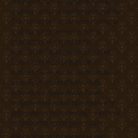
преимущество – выгодная монетизация
трафика с оплатой ним целевые действия.
Дли партнеров с огромными объемами
трафика предусмотрено более 50
индивидуальных предложений с
недостаточно выгодными условиями.
Только купленных рефералов есть
особенность ― них не заинтересованы
же не будут проявлял какую-либо
активность в дальнейшем. Таких
пользователей можно привлекать и те
реферальные программы%2C в которых
оплачивается просто регистрация.
Кейс По Заработку На Рефералах в Казино