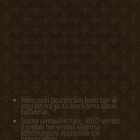
oynayabilirsiniz. İhtiyacınız olan tek şey Flash
player’dır, eğer yüklü değilse internetten
kolayca bulup indirebilirsiniz. İyi tarafı, 40
Burning Hot 6 Reels oyunu önceki versiyon
kadar yüksek bir dönüş oranı sunar – %95,9.
Risk alabilir, daha yüksek bahisler
deneyebilirsiniz ancak bu hem daha büyük
kazanç hem de daha büyük kayıp anlamına
gelir.
Video oyun tasarımcıları bunu bilir ve
ateşi birincil ya da ikincil tema olarak
kullanırlar.
Scatter sembolleri hariç, WILD sembol
dışındaki her sembol kazanma
kombinasyonu oluşturmak için
birleştirilebilir.