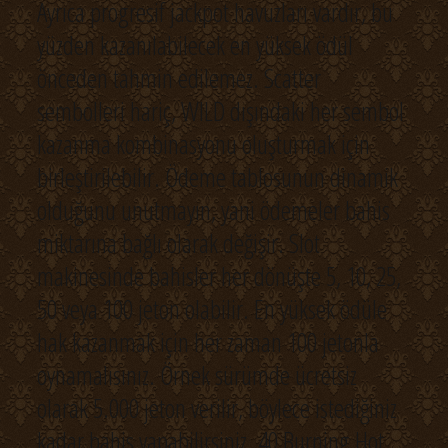
Ayrıca progresif jackpot havuzları vardır, bu
yüzden kazanılabilecek en yüksek ödül
önceden tahmin edilemez. Scatter
sembolleri hariç, WILD dışındaki her sembol
kazanma kombinasyonu oluşturmak için
birleştirilebilir. Ödeme tablosunun dinamik
olduğunu unutmayın, yani ödemeler bahis
miktarına bağlı olarak değişir. Slot
makinesinde bahisler her dönüşte 5, 10, 25,
50 veya 100 jeton olabilir. En yüksek ödüle
hak kazanmak için her zaman 100 jetonla
oynamalısınız. Örnek sürümde ücretsiz
olarak 5.000 jeton verilir, böylece istediğiniz
kadar bahis yapabilirsiniz. 40 Burning Hot