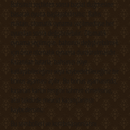
Bahsinizi seçtikten sonra başlat düğmesine
basarak oyuna başlayabilirsiniz. Bahis
miktarı, otomatik oynama seçilmediyse her
oyundan sonra değiştirilebilir. Otomatik
oynama seçilmişse, bahsinizi değiştirebilmek
için önce otomatik oynama durdurulmalıdır.
Kazanılan tutarla, bahsinizi ikiye
katlayabileceğiniz veya kaybedebileceğiniz bir
bonus aşaması açılır. Bu bonus aşamasında,
kazanan kartın rengini tahmin etmelisiniz,
aksi takdirde mevcut kazançlarınızı
kaybedersiniz.
Bu sembolleri ve kombinasyonlarını