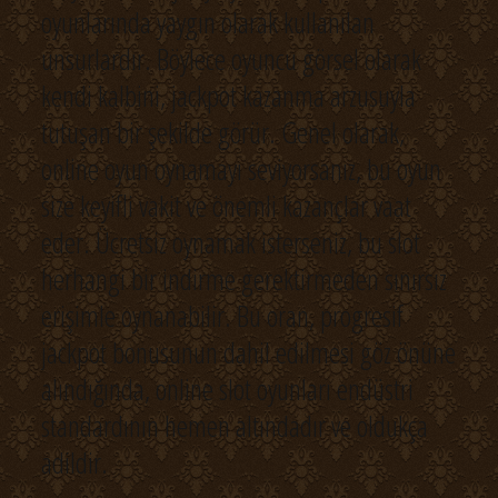
oyunlarında yaygın olarak kullanılan
unsurlardır. Böylece oyuncu görsel olarak
kendi kalbini, jackpot kazanma arzusuyla
tutuşan bir şekilde görür. Genel olarak,
online oyun oynamayı seviyorsanız, bu oyun
size keyifli vakit ve önemli kazançlar vaat
eder. Ücretsiz oynamak isterseniz, bu slot
herhangi bir indirme gerektirmeden sınırsız
erişimle oynanabilir. Bu oran, progresif
jackpot bonusunun dahil edilmesi göz önüne
alındığında, online slot oyunları endüstri
standardının hemen altındadır ve oldukça
adildir.