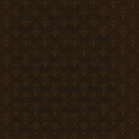
İngilizce dilinde yazılmış olup tüm
çevirilerden üstün kabul edilir. Her türlü
değişiklik veya güncelleme önceki
versiyonların yerini alır ve web sitesinde
yayınlandıktan iki hafta sonra yürürlüğe
girer. Değişiklikleri düzenli olarak kontrol
etmek kullanıcının sorumluluğundadır.
Güncellenmiş koşullar yürürlüğe girdikten
sonra hizmetleri kullanmaya devam eden
kullanıcı, değişiklikleri kabul etmiş sayılır.
Mevcut kullanıcılar, bu güncelleme
yürürlüğe girmeden önce ürün ve hizmetleri
kullanmayı bırakmayı tercih edebilirler.