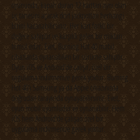
oyununda, kapalı duran 12 karttan aynı olan
üç tanesini açarak dört jackpottan herhangi
birini kazanabilirsiniz. Her kart farklı bir
değere sahiptir ve karşılık gelen bir miktarı
temsil eder. Evet, Burning Hot 40 mobil
cihazlarda oynanabilen bir sürüme sahiptir.
Oyun iOS ve Android’de çalışır, özel bir
uygulama indirmenize gerek yoktur. Burning
Hot 40’ı Samsung ya da Apple cihazınızda
doğrudan tarayıcıda oynayabilirsiniz. Evet,
oyun mobil uyumludur ve oynanabilir. Hem
iOS hem Android’de çalışan özel bir
uygulama indirmenize gerek yoktur.