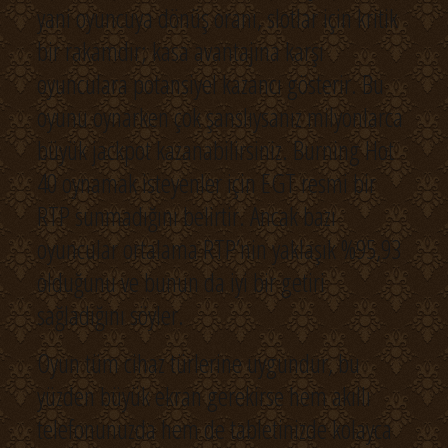
yani oyuncuya dönüş oranı, slotlar için kritik
bir rakamdır; kasa avantajına karşı
oyunculara potansiyel kazancı gösterir. Bu
oyunu oynarken çok şanslıysanız milyonlarca
büyük jackpot kazanabilirsiniz. Burning Hot
40 oynamak isteyenler için EGT resmi bir
RTP sunmadığını belirtir. Ancak bazı
oyuncular ortalama RTP’nin yaklaşık %95,93
olduğunu ve bunun da iyi bir getiri
sağladığını söyler.
Oyun tüm cihaz türlerine uygundur, bu
yüzden büyük ekran gerekirse hem akıllı
telefonunuzda hem de tabletinizde kolayca