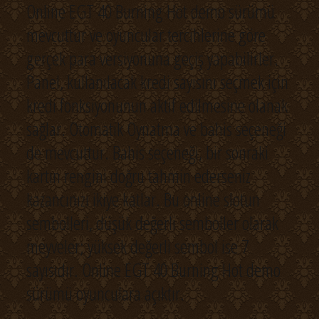
Online EGT 40 Burning Hot demo sürümü
mevcuttur ve oyuncular tercihlerine göre
gerçek para versiyonuna geçiş yapabilirler.
Panel, kullanılacak kredi sayısını seçmek için
kredi fonksiyonunun aktif edilmesine olanak
sağlar. Otomatik Oynatma ve bahis seçeneği
de mevcuttur. Bahis seçeneği, bir sonraki
kartın rengini doğru tahmin ederseniz
kazancınızı ikiye katlar. Bu online slotun
sembolleri, düşük değerli semboller olarak
meyveler; yüksek değerli sembol ise 7
sayısıdır. Online EGT 40 Burning Hot demo
sürümü oyunculara açıktır.