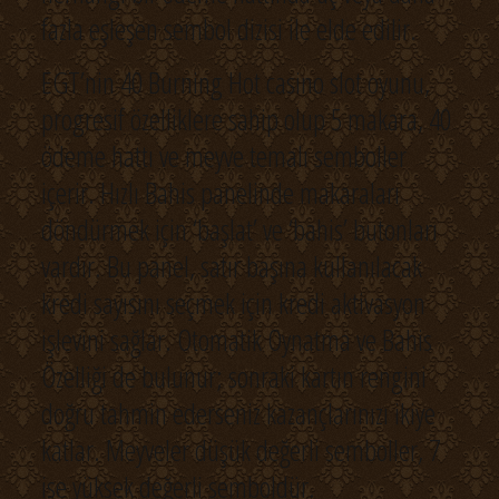
fazla eşleşen sembol dizisi ile elde edilir.
EGT’nin 40 Burning Hot casino slot oyunu,
progresif özelliklere sahip olup 5 makara, 40
ödeme hattı ve meyve temalı semboller
içerir. Hızlı Bahis panelinde makaraları
döndürmek için ‘başlat’ ve ‘bahis’ butonları
vardır. Bu panel, satır başına kullanılacak
kredi sayısını seçmek için kredi aktivasyon
işlevini sağlar. Otomatik Oynatma ve Bahis
Özelliği de bulunur; sonraki kartın rengini
doğru tahmin ederseniz kazançlarınızı ikiye
katlar. Meyveler düşük değerli semboller, 7
ise yüksek değerli semboldür.