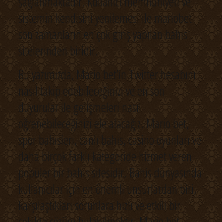
sağlanmaktadır. Kullanıcı memnuniyeti ve
sistemin kendisini yenilemesi ile mariobet
son zamanların en çok giriş yapılan bahis
sitelerinden biridir.
Bu yazımızda, Mario bet’in Twitter hesabını
nasıl takip edebileceğinizi ve en son
duyurular ile gelişmeleri nasıl
öğrenebileceğinizi ele alacağız. Mario bet,
spor bahisleri, canlı bahis, casino oyunları ve
daha birçok farklı kategoride hizmet veren
popüler bir bahis sitesidir. Bahis dünyasında
kullanıcılar için en önemli unsurlardan biri,
karşılaştıkları sorunlara hızlı ve etkili bir
şekilde çözüm bulabilmektir. Mario bet,