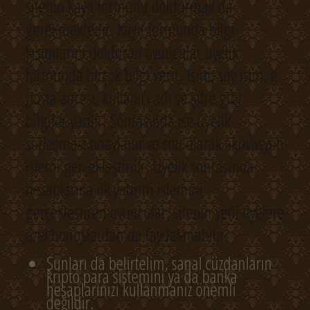
sitenin kayıt formunu doldurmak da
gerekmektedir. Kayıt formunda bilgi
kısımlarını dolduran oyuncular üyelik
formunda birçok bilgi verir. İsim, soy isim, e
posta adresi, kullanıcı adı ve şifre gibi
bilgiler yazılır. Sonrasında ise üyelik
sözleşmesi onaylanır ve son olarak aktivasyon
işlemi gerçekleştirilir. Üyelik sonrasında
hesaplarına ilk yatırım işlemini
gerçekleştiren oyuncular, sitenin yeni üyelere
özel bonuslardan da faydalanabilir.
Şunları da belirtelim, sanal cüzdanların
kripto para sistemini ya da banka
hesaplarınızı kullanmanız önemli
değildir.