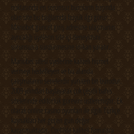
noktasında en sorunsuz büroların başında
olan site bu bağlamda büyük ilgi görür.
Mariobet güncel giriş adresine ulaşmanın
ayrıcalığı üyelerin site içi deneyimini
sorunsuzca sürdürmesine imkan yaratır.
Mariobet sitesi üyelerine kaliteli hizmet
vermeyi hedefleyen ve bu alanda
çalışmalarını senelerdir yürüten bir bürodur.
2009 yılından başlayarak çok çeşitli bahis
sitelerinde editörlük görevini üstlenmiştir. Ek
olarak online casino oyunları ile ilgili Türkçe
kaynakları her geçen gün değer
kazanmaktadır. Özellikle kaliteli firmalara