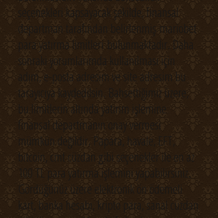
seçenekleri kapsayacak şekilde, finansal
departman tarafından belirlenmiş mariobet
para yatırma limitleri bulunmaktadır. Daha
sonraki yorumlarımda kullanılması için
adım, e-posta adresim ve site adresim bu
tarayıcıya kaydedilsin. Bahsettiğimiz üzere,
bu limitlerin altında yatırım işlemine
finansal departmanın onay vermesi
mümkün değildir. Papara, havale, EFT,
bitcoin, cmt cüzdan gibi seçenekler ile en az
100 TL para yatırma işlemini yapabilirsiniz.
Gördüğünüz üzere elektronik ön ödemeli
kart, banka hesabı, kripto para, sanal cüzdan