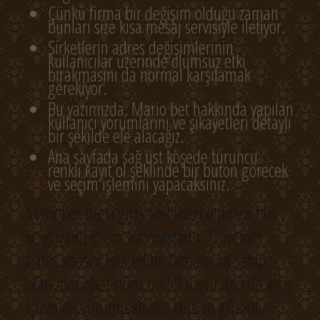
Çünkü firma bir değişim olduğu zaman
bunları size kısa mesaj servisiyle iletiyor.
Şirketlerin adres değişimlerinin
kullanıcılar üzerinde olumsuz etki
bırakmasını da normal karşılamak
gerekiyor.
Bu yazımızda, Mario bet hakkında yapılan
kullanıcı yorumlarını ve şikayetleri detaylı
bir şekilde ele alacağız.
Ana sayfada sağ üst köşede turuncu
renkli kayıt ol şeklinde bir buton görecek
ve seçim işlemini yapacaksınız.
Mariobet sitesi giriş özellikleri oldukça hızlı
ve güvenli işlem sunmaktadır. Güvenilir
bahis sitesi içeriklerinin tamamına sahip
olan mariobet sitesi mobil üzerinden de giriş
işlemleri yürütmektedir. Hızlı ve güvenli