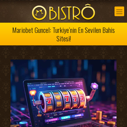
Mariobet Guncel: Turkiye’nin En Sevilen Bahis
Sitesi!