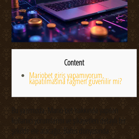
Content
Mariobet giriş yapamıyorum,
kapatılmasına rağmen güvenilir mi?
Bu yazımızda, Mario bet hakkında yapılan
kullanıcı yorumlarını ve şikayetleri detaylı bir
şekilde ele alacağız. Bahis dünyasında