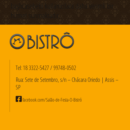
başlıcasebebi kullanıcılara daha verimli bir
hizmet sunmaktadır.
Tel:
18 3322-5427
/
99748-0502
Rua: Sete de Setembro, s/n – Chácara Oriedo | Assis –
SP
facebook.com/Salão-de-Festa-O-Bistrô