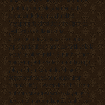
olması nedeniyle Türk oyunculara hizmet
sunabilmektedir. Megapari bahissitesi
zaman içinde değişime gitmektedir.
Megaparigiriş adresi değişime uğradıkça
çeşitli yollarla kullanıcılarına
bilgivermektedir. Megapari incelemesi
yapıldığındakullanıcılarına çok farklı yollarla
ulaştığı tespit edilmiştir. Bunun haricinde
mail ve müşterihizmetleri tarafından çağrı
yoluyla iletişim kurulabilir. Site adresi
değişmeden sadece sonundabulunan
rakamlar değişir. Ayrıcabilindik bir arama
motoruna site adresi yazılarakta yeni giriş
adresini bulmakmümkündür. Canlı casino