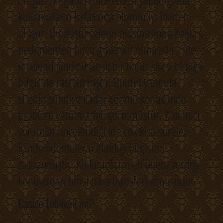
oluşur. Megapari incelemesi yapıldığında
kullanıcıların kafasında olumlu iyi fikirler
oluşur. Bu düşüncelerin oluşmasında başlıca
nedenlerden birisi güvenilir olmasıdır. Site
incelendiğinde lisanslı bir bahis sitesi olduğu
bilgisine rastlanmıştır. Bunun yanında
sitenin şimdiye kadar ödeme konusunda
problem yaratmadığı görülmüştür. Kullanıcı
yorumları incelendiğinde çok kısa süreler
içinde ödemelerin alındığı bilgisine
rastlanmıştır. Kullanıcıların en önem verdiği
konulardan birisi para transferi konusudur.
Casino tehlikeli mi?