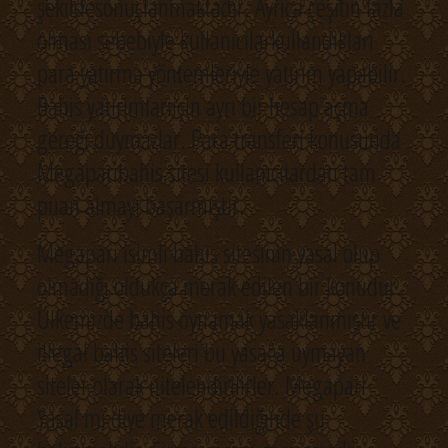
şekildesonuçlanmaktadır. Ayrıca çeşitin fazla
olması sebebiyle kullanıcılarkullandıkları
para yatırma yöntemleriyle yatırım yapabilir.
Bahis yatırımlarıiçin ayrı bir hesap açma
gereği duymazlar. Para transferi konusunda
Megaparibahis sitesi kullanıcılardan tam
puan almayı başarmıştır.
Megapari isimli bahis sitesinin yasal olup
olmadığı oldukça merak edilen bir konudur.
Ülkemizde bahis oynamak yasaklanmıştır ve
illegal bahis siteleri bu yasağa uymayan
siteler olarak nitelendirilirler. Megapari
Yasal mı diye merak edildiğinde şu