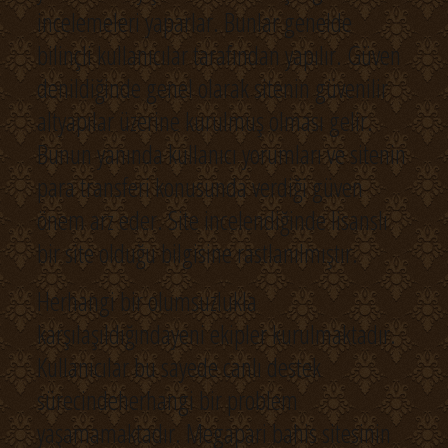
incelemeleri yaparlar. Bunlar genelde
bilinçli kullanıcılar tarafından yapılır. Güven
denildiğinde genel olarak sitenin güvenilir
altyapılar üzerine kurulmuş olması gelir.
Bunun yanında kullanıcı yorumları ve sitenin
para transferi konusunda verdiği güven
önem arz eder. Site incelendiğinde lisanslı
bir site olduğu bilgisine rastlanılmıştır.
Herhangi bir olumsuzlukla
karşılaşıldığındayeni ekipler kurulmaktadır.
Kullanıcılar bu sayede canlı destek
sürecindeherhangi bir problem
yaşamamaktadır. Megapari bahis sitesinin