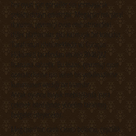
her oyun için görseller sizi yormayacak
şekilde dizayn edilmiştir. Megapari’nin yasal
durumu, çevrimiçi oyun endüstrisindeki
diğer platformlar gibi karmaşık bir konudur.
Tarafından işletilmektedir ve Curaçao
Hükümeti tarafından verilen 8048/JAZ
lisansına sahiptir. Bu lisans, çevrimiçi oyun
operatörlerine izin veren bir yetkilendirme
kurumunun verdiği bir lisanstır.
Ancak oyuncu büyük meblağlarda para
çekmek istediğinde yönetim taranmış
belgeler isteyecektir.
Megapari’nin canlı casino bölümü, çeşitlilik