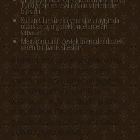
Türkiye’nin en eski casino sitelerinden
birisidir.
Kullanıcılar sürekli yeni site arayışında
oldukları için gerekli incelemeleri
yaparlar.
Megapari canlı destek üzerindendestek
veren bir bahis sitesidir.
Kullanıcılar bu alanda en çok güvenve hıza
önem verirler. Megapari paratransferi
işlemleri sırasında kullanıcıların beğenisini
kazanmayıbaşarmıştır. Bu yönüyle
kullanıcılarkazançlarını çabuk bir şekilde
elde edebilirler. Para yatırma konusunda
güvenliyöntemlerle çalışmaktadır. Bunun
yanında bu işlemlerde hızlı bir