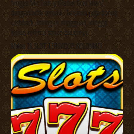
hingga Mix Parlay (Parlay Bola Jalan)
dengan odds terbaik. Tersedia juga bonus
cashback, rollingan mingguan, hingga
bonus referral setiap bulannya.
Mekar 11 SLOT TERGACOR KOLONI4D