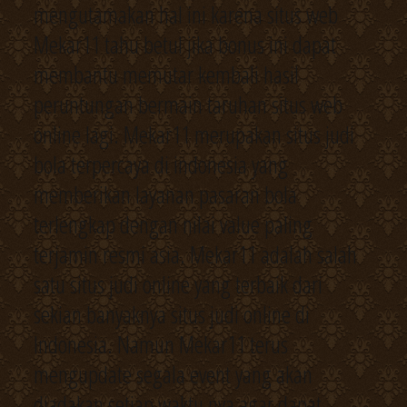
mengutamakan hal ini karena situs web
Mekar11 tahu betul jika bonus ini dapat
membantu memutar kembali hasil
peruntungan bermain taruhan situs web
online lagi. Mekar11 merupakan situs judi
bola terpercaya di indonesia yang
memberikan layanan pasaran bola
terlengkap dengan nilai value paling
terjamin resmi asia. Mekar11 adalah salah
satu situs judi online yang terbaik dari
sekian banyaknya situs judi online di
Indonesia. Namun Mekar11 terus
mengupdate segala event yang akan
diadakan setiap waktu nya agar dapat