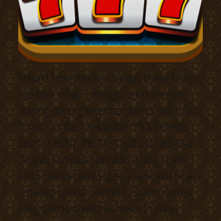
Mekar11 memberikan banyak bonus khusus
judi bola setiap 1 minggu sekali dengan
masing-masing ketentuan bonus mulai dari
Bonus Cashback Kekalahan 5% & Referral
Seumur Hidup 1%. Situs judi bola terbesar
dengan kumpulan provider paling resmi
tentu memberikan segenap apresiasi besar
terhadap seluruh member. Sistem deposit
yang diberikan website Mekar11 dapat