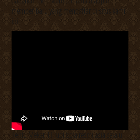
dapatkan oleh Member lama ataupun
member baru yang mendaftar di situs kami
ini.
Tentu Mekar 11 judi bola resmi asia selalu