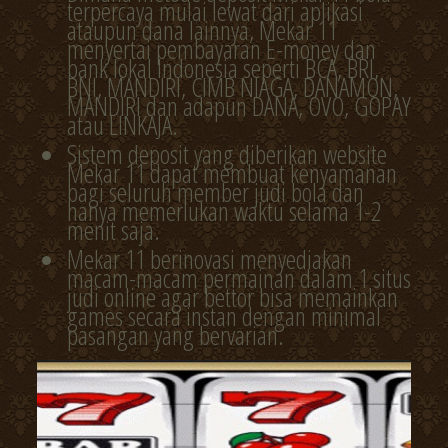
terpercaya mulai lewat dari aplikasi
ataupun dana lainnya, Mekar 11
menyertai pembayaran E-money dan
bank lokal Indonesia seperti BCA, BRI,
BNI, MANDIRI, CIMB NIAGA, DANAMON,
MANDIRI dan adapun DANA, OVO, GOPAY
atau LINKAJA.
Sistem deposit yang diberikan website
Mekar 11 dapat membuat kenyamanan
bagi seluruh member judi bola dan
hanya memerlukan waktu selama 1-2
menit saja.
Mekar 11 berinovasi menyediakan
macam-macam permainan dalam 1 situs
judi online agar bettor bisa memainkan
games secara instan dengan minimal
pasangan yang bervarian.