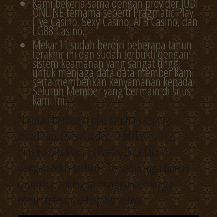
Kami bekerja sama dengan provider JUDI
ONLINE ternama seperti Pragmatic Play
Live Casino, Sexy Casino, AFB Casino, dan
LG88 Casino.
Mekar11 sudah berdiri beberapa tahun
terakhir ini dan sudah terbukti dengan
sistem keamanan yang sangat tinggi
untuk menjaga data data member kami
serta memberikan kenyamanan kepada
Seluruh Member yang bermain di situs
kami ini.
Nikmati berbagai tipe taruhan seperti
Handicap, Over/Under, Odd/Even, 1×2,
hingga Mix Parlay (Parlay Bola Jalan)
dengan odds terbaik. Tersedia juga bonus
cashback, rollingan mingguan, hingga
bonus referral setiap bulannya.