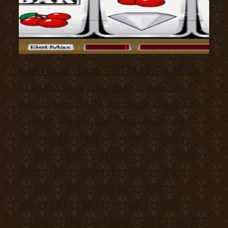
Keunggulan utama SLOT ONLINE di Mekar
11 adalah kerja sama dengan provider
raksasa seperti CQ9, Pragmatic Play, Joker
Gaming, PG Soft, dan Creative Gaming.
Tersedia game populer seperti Baccarat,
Roulette, Sic-Bo, Dragon Tiger, dan Blackjack
dengan jaminan pembayaran uang asli
tercepat. Kami bekerja sama dengan
provider JUDI ONLINE ternama seperti
Pragmatic Play Live Casino, Sexy Casino, AFB