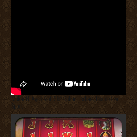
Mekar11, Agen Slot, Slot Online Terbaik, Casino Live,
Sport