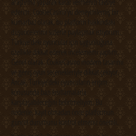
araştırma yaparak karar vermenizi tavsiye
ederim. CookieCasino’yu deneyimlemiş bir
kumarbaz olarak, bu platform hakkındaki
düşüncelerimi sizlerle paylaşmak istiyorum.
Türkiye’deki oyuncular için uygunluğuna
özellikle dikkat ederek incelememi yaptım.
Genel olarak, CookieCasino modern tasarımı
ve geniş oyun seçenekleriyle dikkat çekiyor.
Ancak, Türkiye’deki oyuncuların erişim
konusunda bazı kısıtlamalarla
karşılaşabileceğini belirtmeliyim. Bu
nedenle, kayıt olmadan önce platformun
güncel durumunu kontrol etmeniz önemli.