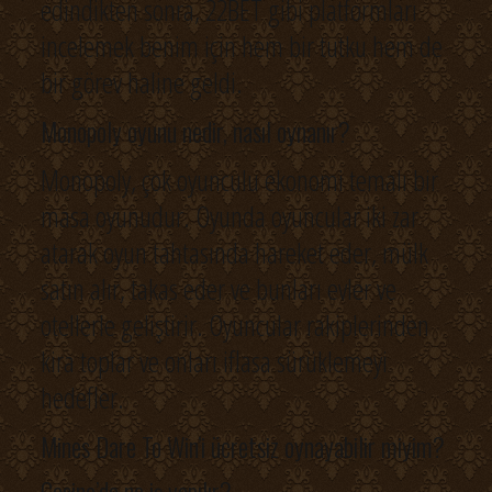
edindikten sonra, 22BET gibi platformları
incelemek benim için hem bir tutku hem de
bir görev haline geldi.
Monopoly oyunu nedir, nasıl oynanır?
Monopoly, çok oyunculu ekonomi temalı bir
masa oyunudur. Oyunda oyuncular iki zar
atarak oyun tahtasında hareket eder, mülk
satın alır, takas eder ve bunları evler ve
otellerle geliştirir. Oyuncular rakiplerinden
kira toplar ve onları iflasa sürüklemeyi
hedefler.
Mines Dare To Win’i ücretsiz oynayabilir miyim?