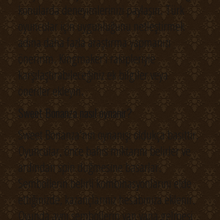
konularda deneyimlerinizi paylaşın. Türk
oyuncular için uygunluğunu netleştirmek
adına daha fazla araştırma yapmanızı
öneririm. Kingmaker’ı rakipleriyle
karşılaştırabileceğiniz ek bilgiler veya
öneriler ekleyin.
Sweet Bonanza nasıl oynanır?
Sweet Bonanza'nın oynanışı oldukça basittir.
Oyuncular, önce bahis miktarını belirler ve
ardından spin düğmesine basarlar.
Sembollerin belirli kombinasyonlarını elde
ettiğinizde, kazançlarınız hesabınıza eklenir.
Oyunda aynı sembollerin yan yana gelmesi