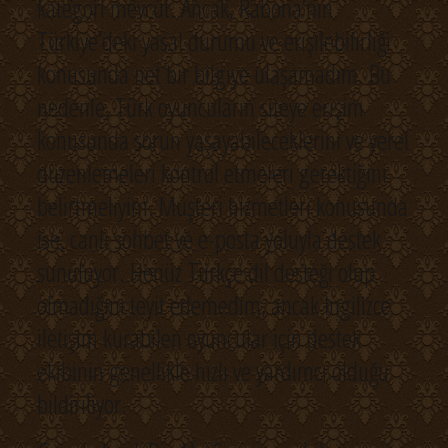
kategori mevcut. Ancak, Rabona’nın
Türkiye’deki yasal durumu ve erişilebilirliği
konusunda net bir bilgiye ulaşamadım. Bu
nedenle, Türk oyuncuların siteye erişim
konusunda sorun yaşayabileceklerini ve yerel
düzenlemeleri kontrol etmeleri gerektiğini
belirtmeliyim. Müşteri hizmetleri konusunda
ise, canlı sohbet ve e-posta yoluyla destek
sunuluyor. Henüz Türkçe dil desteği olup
olmadığını teyit edemedim, ancak İngilizce
iletişim kurabilen oyuncular için destek
ekibinin genellikle hızlı ve yardımcı olduğu
bildiriliyor.