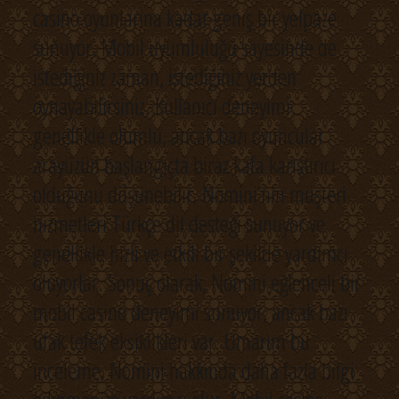
casino oyunlarına kadar geniş bir yelpaze
sunuyor. Mobil uyumluluğu sayesinde de
istediğiniz zaman, istediğiniz yerden
oynayabilirsiniz. Kullanıcı deneyimi
genellikle olumlu, ancak bazı oyuncular
arayüzün başlangıçta biraz kafa karıştırıcı
olduğunu düşünebilir. Nomini’nin müşteri
hizmetleri Türkçe dil desteği sunuyor ve
genellikle hızlı ve etkili bir şekilde yardımcı
oluyorlar. Sonuç olarak, Nomini eğlenceli bir
mobil casino deneyimi sunuyor, ancak bazı
ufak tefek eksiklikleri var. Umarım bu
inceleme, Nomini hakkında daha fazla bilgi