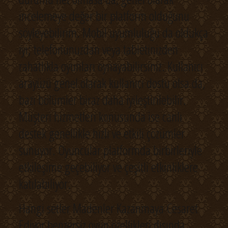
incelemeye değer bir platform olduğunu
söyleyebilirim. Mobil uyumluluğu da oldukça
iyi; telefonunuzdan veya tabletinizden
rahatlıkla oyunları oynayabilirsiniz. Kullanıcı
arayüzü genel olarak kullanıcı dostu olsa da,
bazı bölümler biraz daha iyileştirilebilir.
Müşteri hizmetleri konusunda ise canlı
destek genellikle hızlı ve etkili çözümler
sunuyor. Oyuncular platformda birbirleriyle
etkileşime geçebiliyor ve çeşitli etkinliklere
katılabiliyor.
Hangi setler Madenler Kazanmaya Cesaret
Ediyor benzersiz oyun özellikleri dışında.