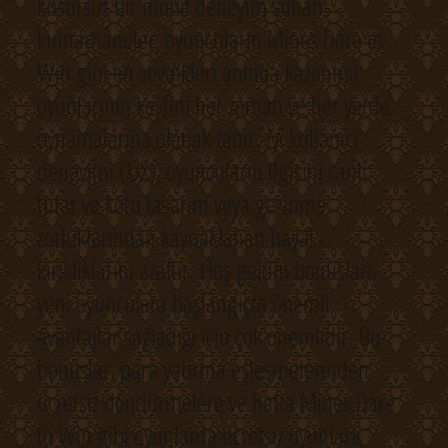
kusursuz bir mobil deneyim sunan
kumarhaneler, oyuncuların Mines Dare to
Win gibi en sevdikleri anında kazanma
oyunlarının keyfini her zaman ve her yerde
oynamalarına olanak tanır. İyi kullanıcı
deneyimi (UX), oyuncuların ilgisini canlı
tutar ve kötü tasarım veya gezinme
zorluklarından kaynaklanan hayal
kırıklıklarını azaltır. Hoş geldin bonusları,
yeni oyunculara başlangıçta önemli
avantajlar sağladığı için çok önemlidir. Bu
bonuslar, para yatırma eşleşmelerinden
ücretsiz döndürmelere ve hatta Mines Dare
to Win gibi oyunlarda ücretsiz oyunlara