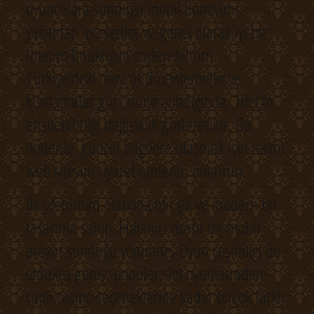
oyunculara sunduğu mobil deneyimi
yakından inceledim ve genel olarak iyi bir
izlenim bıraktığını söyleyebilirim.
Türkiye’deki mevcut düzenlemeler ve
kısıtlamalar göz önüne alındığında, 1Bet’in
erişilebilirliği değişiklik gösterebilir. Bu
nedenle, güncel bilgilere ulaşmak için resmi
web sitesini ziyaret etmenizi öneririm.
İlk izlenimim, Rabona’nın şık ve modern bir
tasarıma sahip, kullanıcı dostu bir mobil
arayüz sunduğu yönünde. Oyun çeşitliliği de
oldukça geniş; popüler slot oyunlarından
canlı casino seçeneklerine kadar birçok farklı