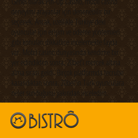
Genel olarak Pin-Up Casino, mobil casino
deneyimi arayanlar için denenebilir bir
seçenek. Ancak, özellikle Türkiye’deki
oyuncular için erişim ve ödeme yöntemleri
gibi konuları dikkatlice incelemekte fayda
var. Mobil casino dünyasında kendime bir
yer edindikten sonra, 20bet’i mercek altına
alma sırası geldi. Birçok platformda tecrübe
kazandıktan sonra, 20bet’in Türk oyunculara
neler sunduğunu yakından inceledim.