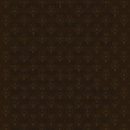
oyunlarının yanı sıra spor bahisleriyle de
ilgilenen oyuncular için bu, cazip bir özellik
olabilir. Sonuç olarak, Rabona mobil casino
deneyimi konusunda umut vaat ediyor,
ancak Türk oyuncuların yasal durum ve dil
desteği gibi konuları göz önünde
bulundurmaları önemli. Mobil casino
dünyasında kendimi evimde gibi
hissediyorum ve yıllar içinde birçok
platformu deneyimledim. BC.GAME, kripto
para odaklı yapısı ve geniş oyun yelpazesiyle
dikkatimi çeken platformlardan biri.
Türkiye’deki oyuncular için erişilebilirlik
durumu net olmasa da, genel olarak