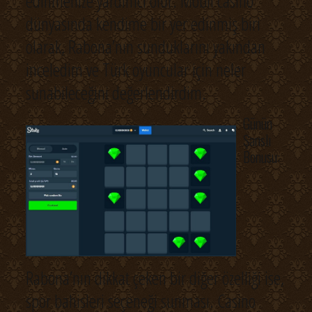
edinmenize yardımcı olur. Mobil casino
dünyasında kendime bir yer edinmiş biri
olarak, Rabona’nın sunduklarını yakından
inceledim ve Türk oyuncular için neler
sunabileceğini değerlendirdim.
Günün
Şanslı
Bonusu:
Rabona’nın dikkat çeken bir diğer özelliği ise,
spor bahisleri seçeneği sunması. Casino