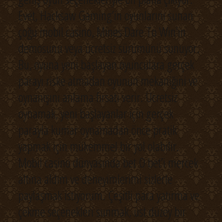
Evet, Hacksaw Gaming’in oyunlarını sunan
çoğu mobil casino, Mines Dare To Win’in
demosunu veya ücretsiz sürümünü sunuyor.
Bu, oyuna yeni başlayan oyunculara gerçek
parayı riske atmadan oyunun mekaniğini ve
oynanışını anlama fırsatı verir. Ücretsiz
oynamak, yeni başlayanlar için gerçek
parayla kumar oynamadan önce pratik
yapmak için mükemmel bir yol olabilir.
Mobil casino dünyasında bet O bet’i mercek
altına aldım ve deneyimlerimi sizlerle
paylaşmak istiyorum. Çeşitli para yatırma ve
çekme seçenekleri sunmak, üst düzey bir