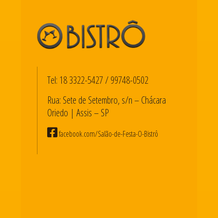
Tel:
18 3322-5427
/
99748-0502
Rua: Sete de Setembro, s/n – Chácara
Oriedo | Assis – SP
facebook.com/Salão-de-Festa-O-Bistrô