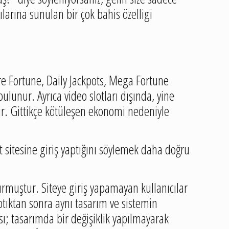
larına sunulan bir çok bahis özelligi
e Fortune, Daily Jackpots, Mega Fortune
lunur. Ayrıca video slotları dışında, yine
ir. Gittikçe kötüleşen ekonomi nedeniyle
et sitesine giriş yaptığını söylemek daha doğru
muştur. Siteye giriş yapamayan kullanıcılar
ptıktan sonra aynı tasarım ve sistemin
sı; tasarımda bir değişiklik yapılmayarak