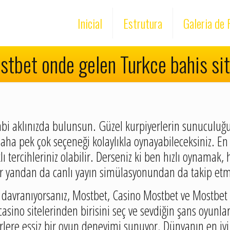
Inicial
Estrutura
Galeria de 
stbet onde gelen Turkce bahis sit
tabi aklınızda bulunsun. Güzel kurpiyerlerin sunuculuğ
aha pek çok seçeneği kolaylıkla oynayabileceksiniz. En 
lı tercihleriniz olabilir. Derseniz ki ben hızlı oynamak,
ir yandan da canlı yayın simülasyonundan da takip etm
davranıyorsanız, Mostbet, Casino Mostbet ve Mostbet s
ı casino sitelerinden birisini seç ve sevdiğin şans oyu
erlere eşsiz bir oyun deneyimi sunuyor. Dünyanın en iyi