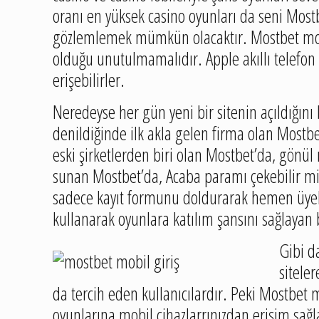
oranı en yüksek casino oyunları da seni Mostb
gözlemlemek mümkün olacaktır. Mostbet mob
olduğu unutulmamalıdır. Apple akıllı telefon 
erişebilirler.
Neredeyse her gün yeni bir sitenin açıldığını
denildiğinde ilk akla gelen firma olan Mostbe
eski şirketlerden biri olan Mostbet’da, gönül
sunan Mostbet’da, Acaba paramı çekebilir miy
sadece kayıt formunu doldurarak hemen üyeli
kullanarak oyunlara katılım şansını sağlayan
Gibi d
sitele
da tercih eden kullanıcılardır. Peki Mostbet 
oyunlarına mobil cihazlarrınızdan erişim sağla