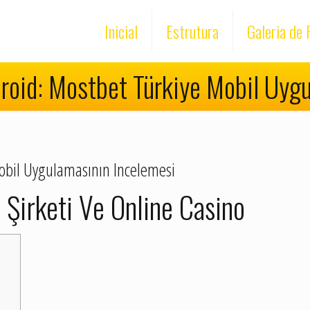
Inicial
Estrutura
Galeria de 
droid: Mostbet Türkiye Mobil Uyg
Mobil Uygulamasının Incelemesi
s Şirketi Ve Online Casino