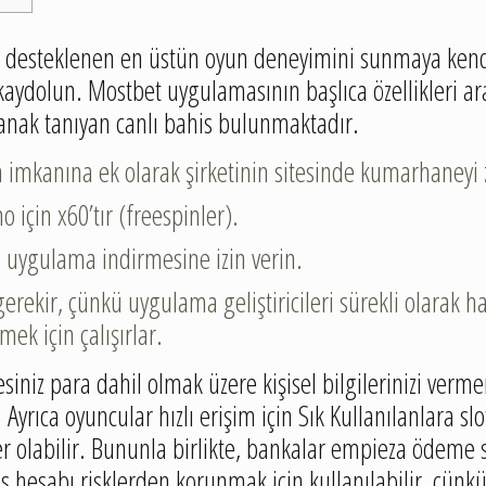
arla desteklenen en üstün oyun deneyimini sunmaya ken
ydolun. Mostbet uygulamasının başlıca özellikleri aras
anak tanıyan canlı bahis bulunmaktadır.
 imkanına ek olarak şirketinin sitesinde kumarhaneyi zi
o için x60’tır (freespinler).
 uygulama indirmesine izin verin.
erekir, çünkü uygulama geliştiricileri sürekli olarak
mek için çalışırlar.
iniz para dahil olmak üzere kişisel bilgilerinizi vermen
 Ayrıca oyuncular hızlı erişim için Sık Kullanılanlara 
 olabilir. Bununla birlikte, bankalar empieza ödeme si
nus hesabı risklerden korunmak için kullanılabilir, çünk