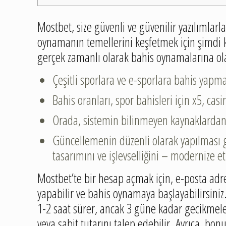
Mostbet, size güvenli ve güvenilir yazılıml
oynamanın temellerini keşfetmek için şimdi ka
gerçek zamanlı olarak bahis oynamalarına ol
Çeşitli sporlara ve e-sporlara bahis yapma
Bahis oranları, spor bahisleri için x5, casin
Orada, sistemin bilinmeyen kaynaklardan
Güncellemenin düzenli olarak yapılması g
tasarımını ve işlevselliğini – modernize et
Mostbet’te bir hesap açmak için, e-posta adres
yapabilir ve bahis oynamaya başlayabilirsiniz.
1-2 saat sürer, ancak 3 güne kadar gecikmeler
veya sabit tutarını talep edebilir. Ayrıca, bo