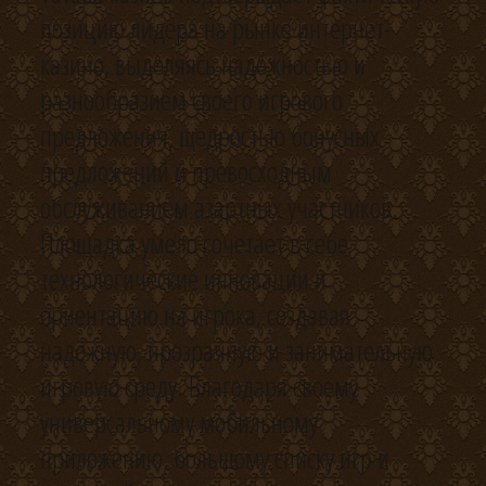
позицию лидера на рынке интернет-
казино, выделяясь надёжностью и
разнообразием своего игрового
предложения, щедростью бонусных
предложений и превосходным
обслуживанием азартных участников.
Площадка умело сочетает в себе
технологические инновации и
ориентацию на игрока, создавая
надёжную, прозрачную и занимательную
игровую среду. Благодаря своему
универсальному мобильному
приложению, большому списку игр и