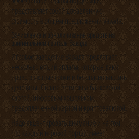
эффективной службы поддержки,
представляет собой добавленную
стоимость в общем предложении Vavada.
Зачисление и обналичивание средств на
оригинальном портале Вавада
Игровое заведение Вавада предлагает
несколько опций оплаты, которые дают
право в сжатые сроки и безопасно вносить
депозиты. Оплата возможна банковской
картой, цифровым кошельком,
предоплаченной картой и криптовалютой.
Надо акцентировать внимание и на том,
что каждый игровой портал имеет