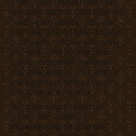
время. Приложение получило отличные
отзывы пользователей, которые ценят его
простоту использования и стабильную
работу. Вавада также придумала щедрое
поощрение на старт для новых азартных
участников, а также ряд повседневных
бонусов и предложений. Технический
отдел функционирует 24/7 и предлагает
незамедлительную помощь в чате, по
электронной почте и телефону.
Вавада демонстрирует регулярную
приверженность улучшению
обслуживания клиентов, регулярно