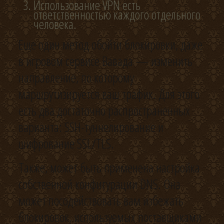
Использование VPN есть
ответственностью каждого отдельного
человека.
Еще один метод обойти блокировки, даже
в игровом сервисе Вавада — изменить
направление, по которому
маршрутизируется ваш трафик. Для этого
есть два достаточно распространенных
варианта: SSH-туннелирование и
шифрование SSL/TLS.
Также, может быть применена настройка
собственной конфигурации DNS. Она
может посодействовать вам избежать
блокировок, используемых поставщиками