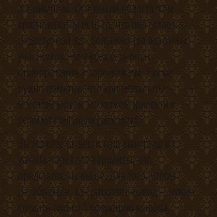
анонимным. Основным недостатком
криптовалюты есть то, что она остается
недоступной для большинства азартных
участников. Не у всех есть опыт
приобретения и торговли им. Также
нужно помнить, что криптовалюты
нестабильны, и это может привести к
вспомогательным расходам.
Вы можете вывести ваш выигрыш из
Vavada через все варианты, что
представлены выше. Для того, чтобы
разобраться, как работает вывод – нужно
сделать только 1 операцию вывода.