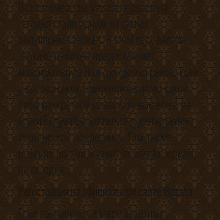
В свою очередь, Vavada зеркало на
сегодня стало одним из самых
популярных зеркал. В этом году вавада
зеркало рабочее предоставляет
максимальную пользую для игроков. Если
у вас возникли сомнения касаемо какой-
либо конкретной ссылки, лучше всего на
всякий случай обратиться в департамент
технической поддержки. Там также
реально получить линк на vavada зеркало
на сегодня.
Регистрация на официальном сайте Вавада
Если вы новичок в мире азартных