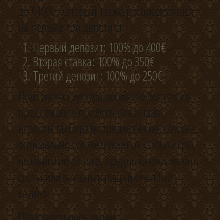
до €1000, который также распределяется
на первые три депозита:
Первый депозит: 100% до 400€
Вторая ставка: 100% до 350€
Третий депозит: 100% до 250€
Подобная структура двойного бонусного
предложения предоставляет шанс
игрокам выбирать предложение, которое
оптимально соответствует их стилю игры,
независимо от того, предпочитают ли они
слоты или захватывающий опыт live
казино.
Повторяющиеся акции