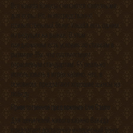
Все vavada бонусы считаются полезными
для игры. Но, непосредственно
приветственный бонус Vavada есть одним
из ведущих на рынке. В этом
предложении есть условия по ставкам в
размере 35x, что соответствует
отраслевым стандартам. FS реально
использовать в играх казино, что, в
основном, предлагают хорошие шансы на
победу.
Приветственное предложение Live Casino
Для ценителей живого казино Вавада
предлагает достаточно интересный бонус