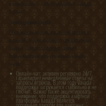
и комфортно – просто зайдите в вавада
зеркало.
Техподдержка Vavada
Обслуживание пользователей является
мощной стороной общего предложения
Vavada. Оператор предоставляет
пользователям два ключевых канала
связи:
Онлайн-чат: активен регулярно 24/7,
гарантирует немедленные ответы на
запросы игроков. В этом году Vavada
поддержка загружается стабильно и не
глючит. Важно также акцентировать
внимание, что поддержка азартной
платформы вавада является
огромным плюсом для азартных