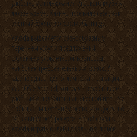
удобство использования игрового клуба в
любое время. Казино проявило себя, как
честный бренд в отрасли iGaming.
Vavada выделяется разнообразным
перечнем услуг и предложений,
созданных удовлетворить запросы
наиболее требовательных игроков. У
казино существует отличная аппликация
для iOS и Android, которая предоставляет
удобный и полноценный игровой процесс
с обильным перечнем всего, что доступно
на главном веб-ресурсе. В этой связи в
Vavada играть онлайн реально в любое