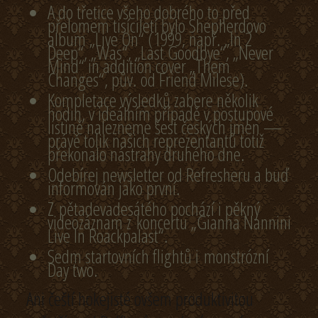
A do třetice všeho dobrého to před
přelomem tisíciletí bylo Shepherdovo
album „Live On“ (1999, např. „In 2
Deep“, „Was“, „Last Goodbye“, „Never
Mind“ in addition cover „Them
Changes“, pův. od Friend Milese).
Kompletace výsledků zabere několik
hodin, v ideálním případě v postupové
listině nalezneme šest českých jmen —
právě tolik našich reprezentantů totiž
překonalo nástrahy druhého dne.
Odebírej newsletter od Refresheru a buď
informován jako první.
Z pětadevadesátého pochází i pěkný
videozáznam z koncertu „Gianna Nannini
Live In Roackpalast“.
Sedm startovních flightů i monstrózní
Day two.
Ani čeští hokejisté ovšem produktivitou