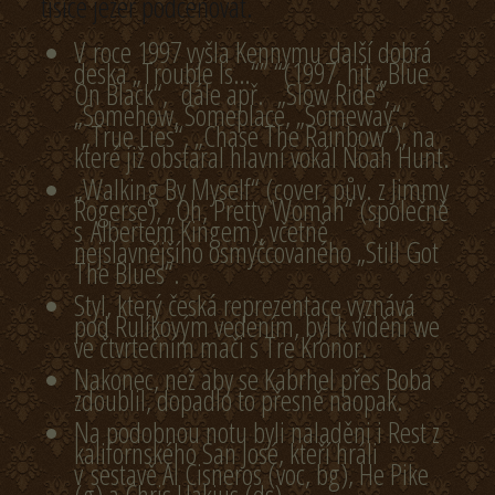
tisíce jezer podceňovat.
V roce 1997 vyšla Kennymu další dobrá
deska „Trouble Is…“” “(1997, hit „Blue
On Black“, dále apř. „Slow Ride“,
„Somehow, Someplace, „Someway“,
„True Lies“, „Chase The Rainbow“), na
které již obstaral hlavní vokál Noah Hunt.
„Walking By Myself“ (cover, pův. z Jimmy
Rogerse), „Oh, Pretty Woman“ (společně
s Albertem Kingem), včetně
nejslavnějšího osmyčcovaného „Still Got
The Blues“.
Styl, který česká reprezentace vyznává
pod Rulíkovým vedením, byl k vidění we
ve čtvrtečním mači s Tre Kronor.
Nakonec, než aby se Kabrhel přes Boba
zdoublil, dopadlo to přesně naopak.
Na podobnou notu byli naladěni i Rest z
kalifornského San José, kteří hráli
v sestavě Al Cisneros (voc, bg), He Pike