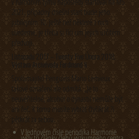
v národním týmu naposledy startoval na MS
2021, případný dnešní start bude jeho
jubilejním 10. Ještě než některé z nich
uvedeme, je třeba si říci um jejich určitém
předvoji.
Listopadu 2017 – Twenty Five Února 2018,
Výstava Arcivévoda Ferdinand Ii
Spolumajitel Penguins Mario Lemieux
takové označení ale odmítá. „Je to
neuvěřitelné, alcohol o dynastii nemůže být
ani řeč. K tomu musíte vyhrát čtyřikrát ?i
pětkrát za sebou.
V lednovém čísle periodika Harmonie
vyšly tři články členů výzkumného centra