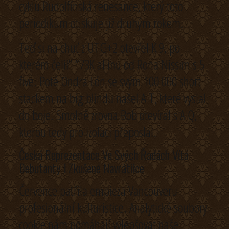
cyklu Rudolfínská renesance, který toto
periodikum otiskuje již druhým rokem.
Teď si na chuť z UTG+2 otevřel K 9, po
kterém čelil” “73K allinu od Rona Nissim s 5
five. Poté Ondra Lón se svým 100 000 short
stackem na big blindu našel A T, které vyslal
do boje. Smolně zrovna Bob otevíral s A Q,
kterou tedy pro izolaci přeposlal.
Česká Reprezentace Ve Svých Řadách Vítá
Debutanty I Zkušené Navrátilce
Července patřila empieza Vancouveru
profesionální kulturistice. Analytické soubory
cookie nám pomáhají vylepšovat naše