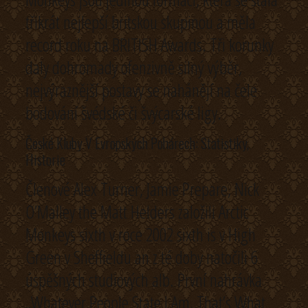
třikrát nejlepší britskou skupinou a měla
record roku na BRITISH Awards. Tři korunky
daly dohromady ofenzivně silný výběr,
nejvýraznější postavy se nahánějí na čele
bodování švédské či švýcarské ligy.
České Kluby V Evropských Pohárech: Statistiky,
Historie
Členové Alex Turner, Jamie Prepare, Nick
O’Malley the Matt Helders založili Arctic
Monkeys sixth v roce 2002 sixth is v High
Green v Sheffieldu an z té doby natočili 6
úspěšných studiových alb. První nahrávka
„Whatever People State I Am, That’s What