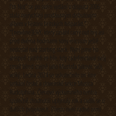
I’m Not” se po svém vydání v disputa 2006
stala nejrychleji prodávaným debutovým
albem v historii britských hitparád.”
“[newline]ElkY, který zasáhl carry out hry asi
před dvěma hodinami sony ericsson ještě
nedostal nad starting stack. Nyní jsme ho
alespoň zastihli ve hře, kdy zadefendoval svůj
small blind stejně jako Mustafa Jukovic svůj
velký. Ledna 2024 se uskutečnilo on-line
setkání české a slovenské sekce Musica
Rudolphina. Členové výzkumného centra
společně zhodnotili uplynulý rok a radili se o
dalších projektech. Přesto není radno zemi