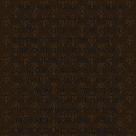
Konference Věnovaná Osobnosti A Dílu Jana Blahoslava
Švýcarsko všech svých šest zápasů prohrálo, z
. toho čtyři po základní hrací době. V pořadí
již třetí reprezentační přestávku v aktuální
sezoně vyplní turnaj Beijer Hockey Games
2024, u nás známý jako Švédské hokejové hry
2024. Dějištěm tradiční zastávky seriálu Euro
Hockey Visit je tentokrát Karlstad, kde se čtyři
přední evropské” “národní týmy utkají sixth
is v termínu od eight. Periodikum Harmonie
přineslo ve svém prosincovém čísle článek
Jana Bilwachse o hudbě v Chebu sixth is v
době reformace. Je to v pořadí jedenáctý díl