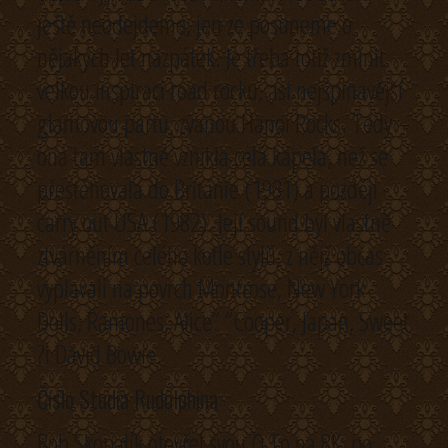
ještě neodejdeme, jen ze posuneme o
nějakých let nazpátek. Je třeba totiž zmínit
velkou inspiraci road rocku, asi nejšpinavější
glamovou partu, zvanou Hanoi Rocks. Tedy –
ona tam vlastně vznikla celá kapela, než se
přestěhovala do Británie (1981) a později
carry out USA (1982). Její sound byl vlastně
ztvárněním celého kotle stylů, z nějž občas
vyplavali na povrch Montrose, New York
Dolls, Ramones, Alice” “Cooper, Japan, Sweet
?i David Bowie.
Číslo Studia Rudolphina
Bob Skopalík otevřel svou Q To na 8K, po