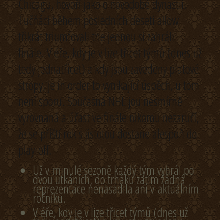
Chicagu, hovoří jako o novodobé dynastii.
Tučňáci během posledních deseti allow
třikrát triumfovali the jednou si zahráli
finále. V éře, kdy je v lize třicet týmů (dnes už
tedy jednatřicet) a kdy jsou zavedeny platové
stropy, je in order to vynikající úspěch, u tom
není sporu. Současná NHL jou nesmírně
vyrovnaná a účast ve finále nikomu nezaručí,
že se příští rok s jistotou dostane alespoň do
play-off.
Už v minulé sezoně každý tým vyhrál po
dvou utkáních, do trháku zatím žádná
reprezentace nenasadila ani v aktuálním
ročníku.
V éře, kdy je v lize třicet týmů (dnes už