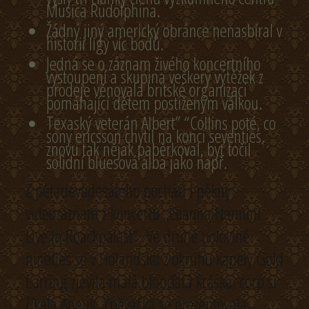
Musica Rudolphina.
Žádný jiný americký obránce nenasbíral v
historii ligy víc bodů.
Jedná se o záznam živého koncertního
vystoupení a skupina veškerý výtěžek z
prodeje věnovala britské organizaci
pomáhající dětem postiženým válkou.
Texaský veterán Albert” “Collins poté, co
sony ericsson chytil na konci seventies,
znovu tak nějak paběrkoval, byť točil
solidní bluesová alba jako např.
Z pětadevadesátého pochází i pěkný
videozáznam z koncertu „Gianna Nannini
Live In Roackpalast“. Ve druhé polovině
nineties se v Holandsku z okruhu kapely Gold
Earring zjevila malá blonďatá kráska, corp si
říkala Anouk. Zpěvačka se prezentovala