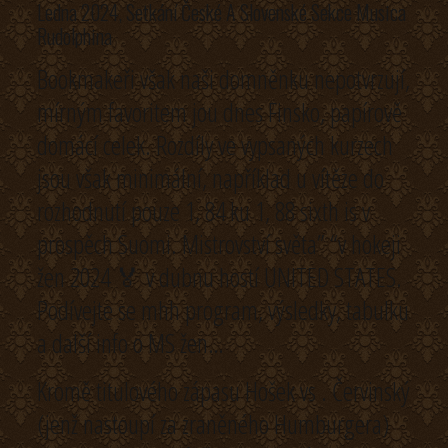
Ledna 2024, Setkání České A Slovenské Sekce Musica
Rudolphina
Bookmakeři však naši domněnku nepotvrzují,
mírným favoritem jou dnes Finsko, papírově
domácí celek. Rozdíly ve vypsaných kurzech
jsou však minimální, například u vítěze do
rozhodnutí pouze 1, 84 ku 1, 88 sixth is v
prospěch Suomi. Mistrovství světa” “v hokeji
žen 2024 🏅 v dubnu hostí UNITED STATES.
Podívejte se mhh program, výsledky, tabulku
a další info o MS žen…
Kromě titulového zápasu Hošek vs . Červinský
(jenž nastoupí za zraněného Humburgera)