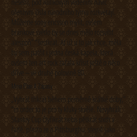
nešetří, pod Rulíkovým vedením navíc
ofenzivní čísla národního týmu rozkvétají.
Můžeme sony ericsson mýlit, ovšem
brankové světlo by se dnes mělo rozsvítit
alespoň” “šestkrát. Ať už u to jak chce, měla
by sem patřit i jedna česká kapela, která
ovšem ten art rock začala křísit ještě o něco
dříve – ve druhé polovině 80.
Mma Plan A Zápasy
„Vyhrát třikrát během poměrně krátké doby,”
“in order to je pro ty kluky skvělé. Nevyhráli
Stanley Cup čtyřikrát nebo pětkrát sixth v
řadě, přesto ze o Pittsburghu, stejně jako