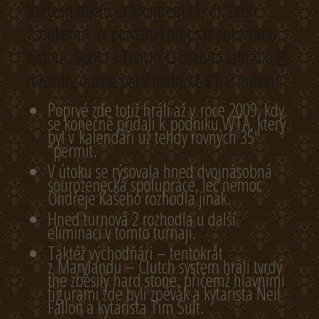
thirteen duelů za Montreal (1+4). Leon
Tsoukernik ⭐ pomáhal přepsat pokerovou
historii. Spolu s Tonym G cuando zahrál o ☝
rekordní online pot v hodnotě $1, 8 milionu.
Poprvé zde totiž hráli až v roce 2009, kdy
se konečně přidali k podniku WTA, který
byl v kalendáři už tehdy rovných 35″
“permit.
V útoku se rýsovala hned dvojnásobná
sourozenecká spolupráce, leč nemoc
Ondřeje Kašeho rozhodla jinak.
Hned turnová 2 rozhodla u další
eliminaci v tomto turnaji.
Taktéž východňári – tentokrát
z Marylandu – Clutch system hráli tvrdý
the zběsilý hard stone, přičemž hlavními
figurami zde byli zpěvák a kytarista Neil
Fallon a kytarista Tim Sult.