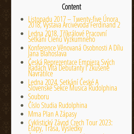
Content
Listopadu 2017 – Twenty-five Února
2018, Výstava Arcivévoda Ferdinand 2
Ledna 2018, Tříkrálové Pracovní
Setkání Členů Výzkumného
Konference Věnovaná Osobnosti A Dílu
Jana Blahoslava
Česká Reprezentace Empieza Svých
Řadách Vítá Debutanty I Zkušené
Navrátilce
Ledna 2024, Setkání České A
Slovenské Sekce Musica Rudolphina
Souboru
Číslo Studia Rudolphina
Mma Plan A Zápasy
Cyklistický Závod Czech Tour 2023:
Etapy, Trasa, Výsledky