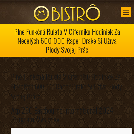
Plne Funkčná Ruleta V Ciferníku Hodiniek Za
Necelých 600 000 Raper Drake Si Užíva
Plody Svojej Prác
Plne Funkčná Ruleta V Ciferníku Hodiniek Za
Necelých 600 000 Raper Drake Si Užíva Plody
Svojej Práce
Atp 250 Eastbourne International 2024
Program, Výsledky ️