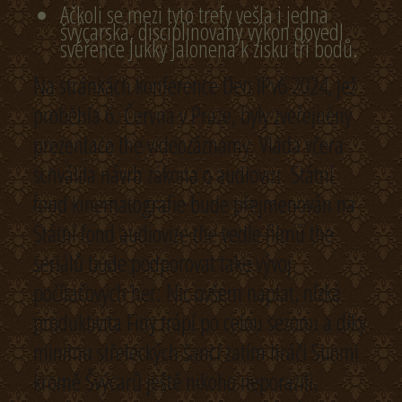
Ačkoli se mezi tyto trefy vešla i jedna
švýcarská, disciplinovaný výkon dovedl
svěřence Jukky Jalonena k zisku tří bodů.
Na stránkách konference Den IPv6 2024, jež
proběhla 6. Června v Praze, byly zveřejněny
prezentace the videozáznamy. Vláda včera
schválila návrh zákona o audiovizi. Státní
fond kinematografie bude přejmenován na
Státní fond audiovize the vedle filmů the
seriálů bude podporovat také vývoj
počítačových her. Nic ovšem naplat, nízká
produktivita Finy trápí po celou sezonu a díky
minimu střeleckých šancí zatím hráči Suomi
kromě Švýcarů ještě nikoho neporazili.