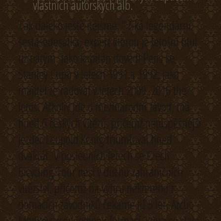
vlastních autorských alb.
Tak daleko ještě nejsme, “ říká legendární
šestašedesátka, expert kterou je letošní titul
už pátým. Jako kapitán dovedl Pens ke
Stanley Cupu v letech 1991 a 1992, jako
majitel ze radoval v letech 2009, 2016 the
letos. Ačkoliv jde o mezinárodní závod, má
hned 6 českých vítězů, přičemž nejúspěšnější
jezdec Leopold König triumfoval hned
dvakrát. V posledních letech se Czech
Bicycling Tour nesl v duchu zahraničních
vítězství, přičemž na výhru některého z
domácích závodníků čekáme již 5 let. Arctic
Monkeys jsou jedinou formací, která se stala