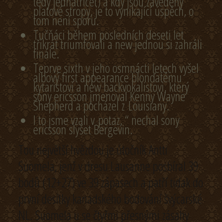
tedy jednatřicet) a kdy jsou zavedeny
platové stropy, je to vynikající úspěch, o
tom není sporu.
Tučňáci během posledních deseti let
třikrát triumfovali a new jednou si zahráli
finále.
Teprve sixth v jeho osmnácti letech vyšel
albový first appearance blonďatému
kytaristovi a new backvokalistovi, který
sony ericsson jmenoval Kenny Wayne
Shepherd a pocházel z Louisiany.
I to jsme vzali v potaz, “ nechal sony
ericsson slyšet Bergevin.
Tou největší hvězdou je útočník Antti
Suomela, jenž v dresu Lausanne posbíral 39
bodů (12+27) ve 39 zápasech a patří tidak do
první desítky kanadského bodování švýcarské
NL. Suomela u se čtyřmi přesnými zásahy