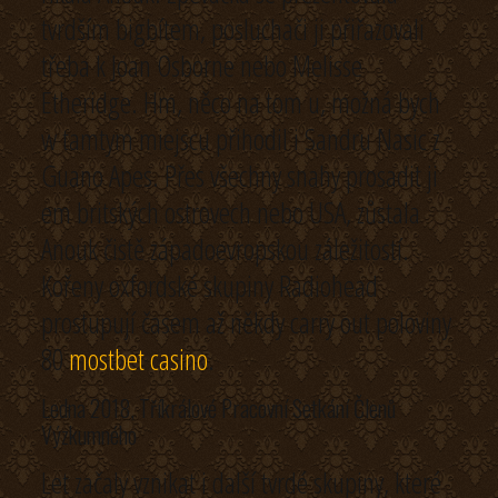
tvrdším bigbítem, posluchači ji přiřazovali
třeba k Joan Osborne nebo Melisse
Etheridge. Hm, něco na tom u, možná bych
w tamtym miejscu přihodil i Sandru Nasic z
Guano Apes. Přes všechny snahy prosadit ji
em britských ostrovech nebo USA, zůstala
Anouk čistě západoevropskou záležitostí.
Kořeny oxfordské skupiny Radiohead
prostupují časem až někdy carry out poloviny
80
mostbet casino
.
Ledna 2018, Tříkrálové Pracovní Setkání Členů
Výzkumného
Let začaly vznikat i další tvrdé skupiny, které