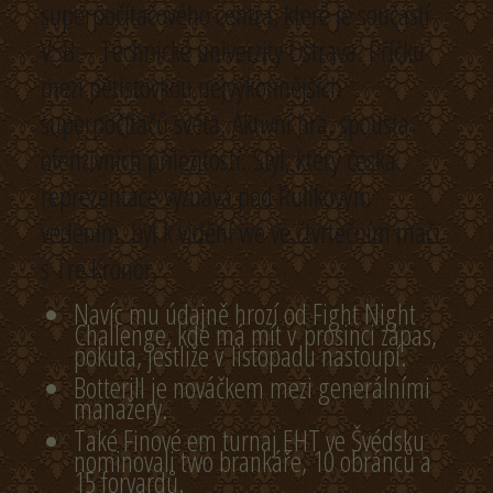
superpočítačového centra, které je součástí
VŠB – Technické univerzity Ostrava. Příčku
mezi pětistovkou nejvýkonnějších
superpočítačů světa. Aktivní hra, spousta
ofenzivních příležitostí. Styl, který česká
reprezentace vyznává pod Rulíkovým
vedením, byl k vidění we ve čtvrtečním mači
s Tre Kronor.
Navíc mu údajně hrozí od Fight Night
Challenge, kde má mít v prosinci zápas,
pokuta, jestliže v listopadu nastoupí.
Botterill je nováčkem mezi generálními
manažery.
Také Finové em turnaj EHT ve Švédsku
nominovali two brankáře, 10 obránců a
15 forvardů.