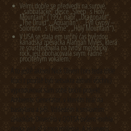
Velmi dobře se předvedli na surové,
„sabbaťácké“ desce „Sleep´s Holy
Mountain“ (1992, např. „Dragonaut“,
„The Druid“, „Aquarian“, „Evil Gypsy –
Solomon´s Theme“, „Holy Mountain“).
V USA se stala em určitý čas hvězdou
kanadská zpěvačka Alannah Myles, která
ze soustřeďovala na tvrdší melodický
rock, jejž obohacovala svým řádně
procítěným vokálem.
A to ještě aktivní Nick Oliveri (oni teda tihle
kluci z pouště byli setsakra aktivní všichni)
vyprodukoval sám sobě boční projekt
Ambiente Generator, v kterém hrál na
baskytaru a pěl. Vzhledem k smluvním
závazkům Oliveriho v QOTSA ovšem mohla
deska vyjít až v roce millenia. A ze severu