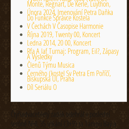
Monte, Regnart, De Kerle, Luython,
Února 2024, Jmenování Petra Daňka
Do Funkce Správce Kostela
V Čechách V Časopise Harmonie
Října 2019, Twenty 00, Koncert
Ledna 2014, 20 00, Koncert
Rfa A Iaf Turnaj: Program, Eil?, Zápasy
A Výsledky
Členů Týmu Musica
Černého (kostel Sv Petra Em Poříčí,
Biskupská Ul, Praha
Díl Seriálu O
Čtyřiadvacetiletý zadák odehrál v poslední
sezóně NHL 35 utkání (3+9) za Tampu Bay a