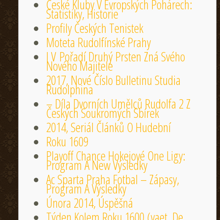
České Kluby V Evropských Pohárech:
Statistiky, Historie
Profily Českých Tenistek
Moteta Rudolfínské Prahy
I V Pořadí Druhý Prsten Zná Svého
Nového Majitele
2017, Nové Číslo Bulletinu Studia
Rudolphina
– Díla Dvorních Umělců Rudolfa 2 Z
Českých Soukromých Sbírek
2014, Seriál Článků O Hudební
Roku 1609
Playoff Chance Hokejové One Ligy:
Program A New Výsledky
Ac Sparta Praha Fotbal – Zápasy,
Program A Výsledky
Února 2014, Úspěšná
Týden Kolem Roku 1600 (vaet, De