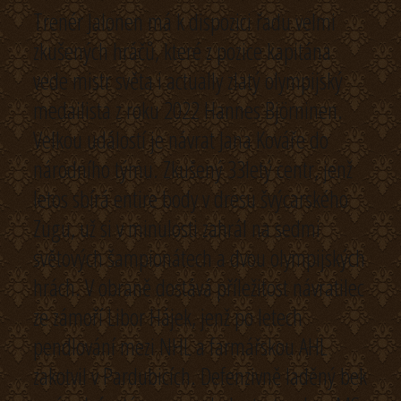
Trenér Jalonen má k dispozici řadu velmi
zkušených hráčů, které z pozice kapitána
vede mistr světa i actually zlatý olympijský
medailista z roku 2022 Hannes Björninen.
Velkou událostí je návrat Jana Kováře do
národního týmu. Zkušený 33letý centr, jenž
letos sbírá entire body v dresu švýcarského
Zugu, už si v minulosti zahrál na sedmi
světových šampionátech a dvou olympijských
hrách. V obraně dostává příležitost návratilec
ze zámoří Libor Hájek, jenž po letech
pendlování mezi NHL a farmářskou AHL
zakotvil v Pardubicích. Defenzivně laděný bek