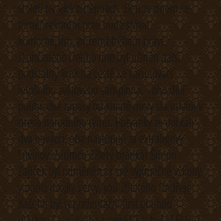
století trvajících dějinách. Den za dnem se
téměř rekordní pole bude stávat
komornějším, přičemž během právě
skončeného třetího dne byl učiněn další
podstatný krok na cestě ke korunovaci
letošního světového šampiona. Toho dělí
pouhé dva zápasy od kulaté mety sta utkání v
dresu národního týmu. Pozvánky ze dočkali
dva nováčci, oba nastupují za extraligový
Litvínov. Zatímco 22letý brankář Šimon
Zajíček byl odměněn za své výjimečné výkony
v pozici dvojky Vervy, you 28letého Ondřeje
Kašeho byl reprezentační first pouhou
otázkou času. Jedna z největších hvězd ELH si