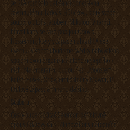
se RFA rozhodlo dát šanci donedávna
zavrhnutému Tadeáši Růžičkovi, který svede
souboj o titul s Jacobem Mikulou. V rámci
hlavní karty se také pobijou Orlov s
Hosseinim, který v zápase nahradil Alexe
Cvernu. V sobotu budeme svědky nebývalého
spojení dvou organizací a toho nejlepšího z
nich. Na programu budou Petr „Monster“
Kníže, Hošek, Orlov, omilostněný Mawar, tři
titulové zápasy a mnoho dalšího.
Souboru
Český superpočítač Salomon definitivně
opouští datový sál IT4Innovations národního