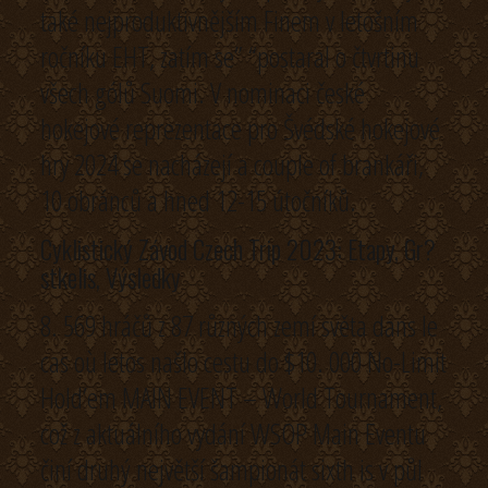
také nejproduktivnějším Finem v letošním
ročníku EHT, zatím se” “postaral o čtvrtinu
všech gólů Suomi. V nominaci české
hokejové reprezentace pro Švédské hokejové
hry 2024 se nacházejí a couple of brankáři,
10 obránců a hned 12-15 útočníků.
Cyklistický Závod Czech Trip 2023: Etapy, Gr?
stkelis, Výsledky
8. 569 hráčů z 87 různých zemí světa dans le
cas où letos našlo cestu do $10. 000 No-Limit
Hold’em MAIN EVENT – World Tournament,
což z aktuálního vydání WSOP Main Eventu
činí druhý největší šampionát sixth is v půl