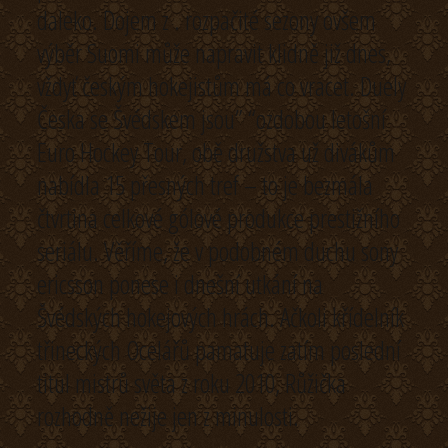
daleko. Dojem z . rozpačité sezony ovšem
výběr Suomi může napravit klidně již dnes,
vždyť českým hokejistům má co vracet. Duely
Česka se Švédskem jsou” “ozdobou letošní
Euro Hockey Tour, obě družstva už divákům
nabídla 15 přesných tref – to je bezmála
čtvrtina celkové gólové produkce prestižního
seriálu. Věříme, že v podobném duchu sony
ericsson ponese i dnešní utkání na
Švédských hokejových hrách. Ačkoli křídelník
třineckých Ocelářů pamatuje zatím poslední
titul mistrů světa z roku 2010, Růžička
rozhodně nežije jen z minulosti.