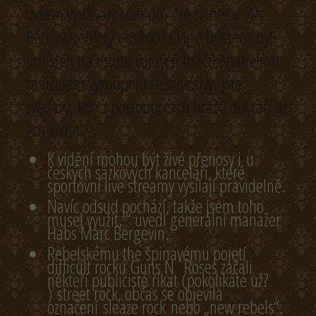
ovšem využívaly soundu” “ze sixties a 70s.
Pětadvacetiletý obránce Claire Despres byl
umístěn na listinu volných hráčů Anaheimu
za účelem vykoupení se smlouvy. Jste
zvědavý, kdo z postoupivších hráčů dokráčí až
em vrchol?
K vidění mohou být živé přenosy i u
českých sázkových kanceláří, které
sportovní live streamy vysílají pravidelně.
Navíc odsud pochází, takže jsem toho
musel využít, “ uvedl generální manažer
Habs Marc Bergevin.
Rebelskému the špinavému pojetí
difficult rocku Guns N´Roses začali
někteří publicisté říkat (pokolikáté už?
) street rock, občas se objevila
označení sleaze rock nebo „new rebels“.