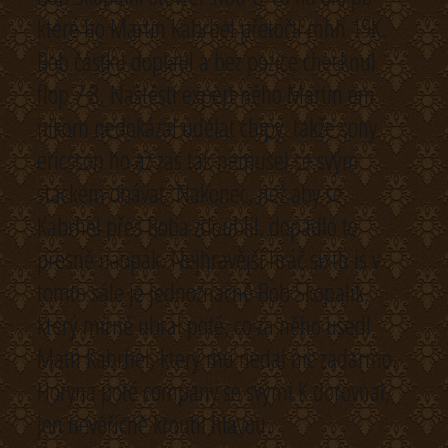
které ho Martin Kabrhel přetočil mhh 19K.
Bob částku doplatil a bez pozice checknul
flop 7 8. Naštěstí expert něho Martin em
nikom nedokázal udělat chipy, takže sony
ericsson ho až zas tak nemusel se svým
stackem obávat. Nakonec, než aby se
Kabrhel přes Boba zdoublil, dopadlo to
přesně naopak. Nejhravější hráč sixth is v
tomto sále je jednoznačně Bob Skopalík,
který mírně ubral poté, co za něho usedl
Matn Kabrhel, který mu nedal nic zadarmo.
Horyna poté company se svými K dorovnal,
jen nevěřícně kroutil hlavou.