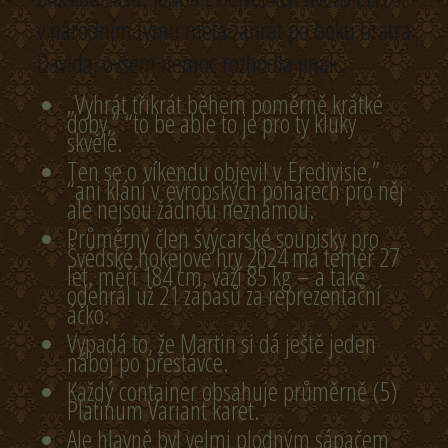
v národním týmu měla zahrát po boku bratra
Davida, ovšem nemoc rozhodla jinak.
„Vyhrát třikrát během poměrně krátké
doby,” “to be able to je pro ty kluky
skvělé.
Ten se o víkendu objevil v Eredivisie,”
“ani klání v evropských pohárech pro něj
ale nejsou žádnou neznámou.
Průměrný člen švýcarské soupisky pro
Švédské hokejové hry 2024 má téměř 27
let, měří 184 cm, váží 85 kg – a také
odehrál už 21 zápasů za reprezentační
áčko.
Vypadá to, že Martin si dá ještě jeden
náboj po přestávce.
Každý container obsahuje průměrně (5)
Platinum Variant karet.
Ale hlavně byl velmi plodným sápačem