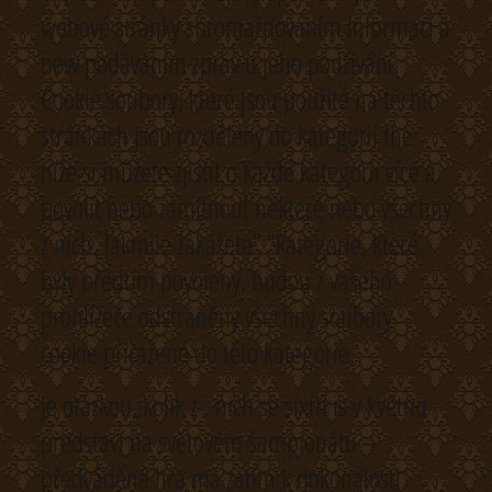
webové stránky shromažďováním informací a
new podáváním zpráv u jeho používání.
Cookie soubory, které jsou použité na těchto
stránkách jsou rozděleny do kategorií the
níže si můžete zjistit o každé kategorii více a
povolit nebo zamítnout některé nebo všechny
z nich. Jakmile zakážete” “kategorie, které
byly předtím povoleny, budou z vašeho
prohlížeče odstraněny všechny soubory
cookie přiřazené do této kategorie.
Je otázkou, kolik z . nich se sixth is v květnu
představí na světovém šampionátu –
předváděná hra má zatím k dokonalosti