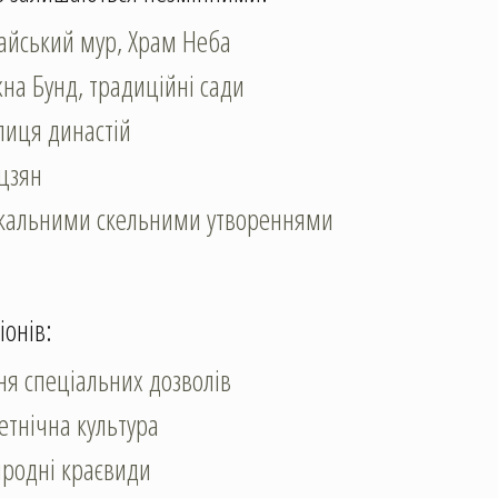
айський мур, Храм Неба
на Бунд, традиційні сади
лиця династій
цзян
ікальними скельними утвореннями
іонів:
я спеціальних дозволів
етнічна культура
иродні краєвиди