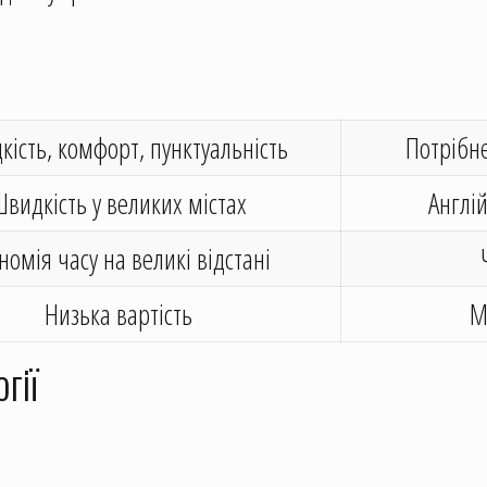
ість, комфорт, пунктуальність
Потрібн
Швидкість у великих містах
Англій
номія часу на великі відстані
Низька вартість
М
гії