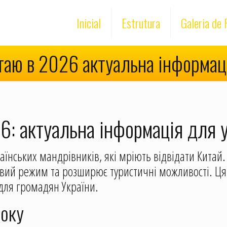
Inicial
Estrutura
Galeria de 
аю в 2026 актуальна інформаці
: актуальна інформація для у
раїнських мандрівників, які мріють відвідати Китай.
овий режим та розширює туристичні можливості. Ця 
для громадян України.
року