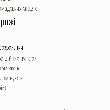
ромадських місцях
орожі
розрахунки:
офіційних пунктах
 обмежено
 домінують
ік)