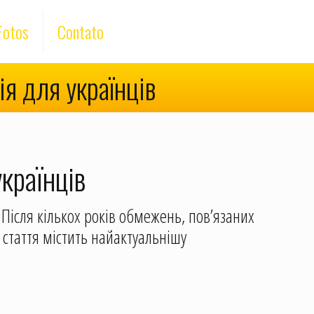
Fotos
Contato
я для українців
країнців
 Після кількох років обмежень, пов’язаних
стаття містить найактуальнішу