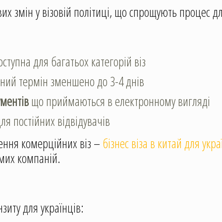
х змін у візовій політиці, що спрощують процес для
ступна для багатьох категорій віз
ний термін зменшено до 3-4 днів
ментів
що приймаються в електронному вигляді
ля постійних відвідувачів
ення комерційних віз –
бізнес віза в китай для укр
мих компаній.
зиту для українців: