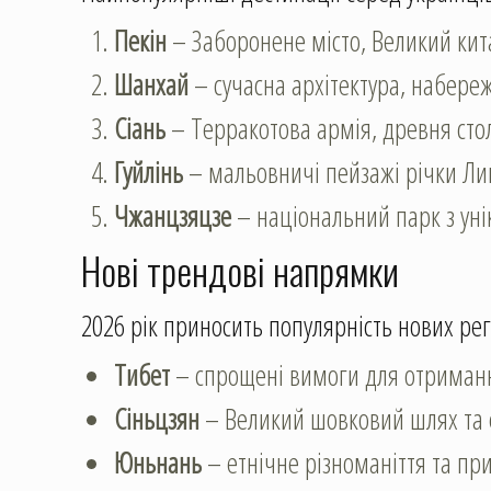
Пекін
– Заборонене місто, Великий кит
Шанхай
– сучасна архітектура, набереж
Сіань
– Терракотова армія, древня сто
Гуйлінь
– мальовничі пейзажі річки Ли
Чжанцзяцзе
– національний парк з ун
Нові трендові напрямки
2026 рік приносить популярність нових рег
Тибет
– спрощені вимоги для отриманн
Сіньцзян
– Великий шовковий шлях та 
Юньнань
– етнічне різноманіття та пр