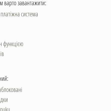
м варто завантажити:
 платіжна система
н функцією
ів
ний:
аблоковані
здки
Youku