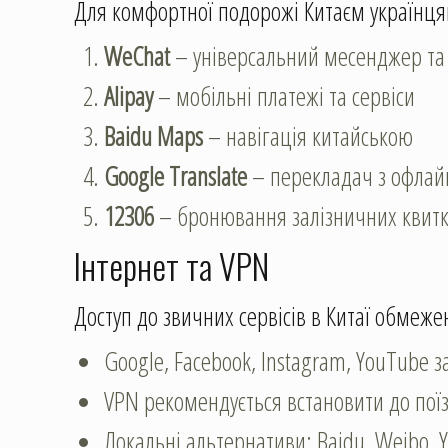
Для комфортної подорожі Китаєм українця
WeChat
– універсальний месенджер та
Alipay
– мобільні платежі та сервіси
Baidu Maps
– навігація китайською
Google Translate
– перекладач з офлай
12306
– бронювання залізничних квитк
Інтернет та VPN
Доступ до звичних сервісів в Китаї обмеже
Google, Facebook, Instagram, YouTube з
VPN рекомендується встановити до пої
Локальні альтернативи: Baidu, Weibo, 