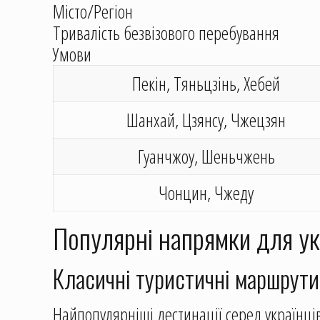
Місто/Регіон
Тривалість безвізового перебування
Умови
Пекін, Тяньцзінь, Хебей
Шанхай, Цзянсу, Чжецзян
Гуанчжоу, Шеньчжень
Чонцин, Чжеду
Популярні напрямки для ук
Класичні туристичні маршрути
Найпопулярніші дестинації серед українц