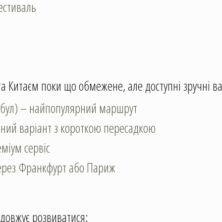
естиваль
а Китаєм поки що обмежене, але доступні зручні в
амбул) – найпопулярний маршрут
ний варіант з короткою пересадкою
еміум сервіс
 через Франкфурт або Париж
одовжує розвиватися: