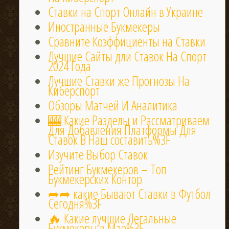
Ставки на Спорт Онлайн в Украине
Иностранные Букмекеры
Сравните Коэффициенты на Ставки
Лучшие Сайты дли Ставок На Спорт
2024 Года
Лучшие Ставки же Прогнозы На
Киберспорт
Обзоры Матчей И Аналитика
🎰 Какие Разделы и Рассматриваем
Для Добавления Платформы Для
Ставок В Наш составить%3F
Изучите Выбор Ставок
Рейтинг Букмекеров – Топ
Букмекерских Контор
➦➦ какие Бывают Ставки в Футбол
Сегодня%3F
🔥 Какие лучшие Легальные
Букмекеры в Мае%3F