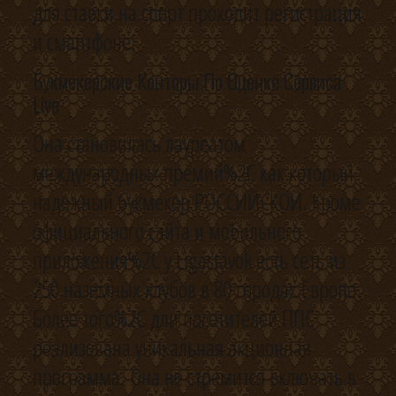
для ставки на спорт проходит регистрация
и смартфоне.
Букмекерские Конторы По Оценке Сервиса
Live
Она становилась лауреатом
международных премий%2C как который
надежный букмекер РОССИЙСКОЙ. Кроме
официального сайта и мобильного
приложения%2C у Ligastavok есть сеть из
250 наземных клубов в 80 городах Европе.
Более того%2C дли посетителей ППС
реализована уникальная акционная
программа. Она не стремится включать в