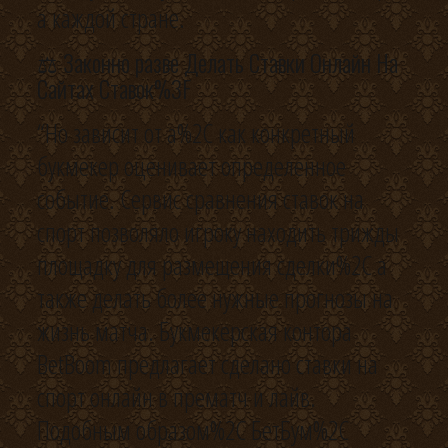
а каждой стране.
⚖️ Законно разве Делать Ставки Онлайн На
Сайтах Ставок%3F
“Но зависит от а%2C как конкретный
букмекер оценивает определенное
событие. Сервис сравнения ставок на
спорт позволяло игроку находить трижды
площадку для размещения сделки%2C а
также делать более нужные прогнозы на
жизнь матча. Букмекерская контора
BetBoom предлагает сделано ставки на
спорт онлайн в прематч и лайв.
Подобным образом%2C БетБум%2C