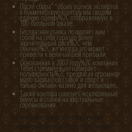
После сбора” “обоих оценок экспертов
в букмекерскую контору мы сводим
единую оценку%2C отображенную в
100-балльной шкале.
Бесплатная ставка позволяет вам
собой на себя гораздо более
значительный риск%2C чем
обычно%2C же иногда это может
привести к величайшей прибыли.
Основанная в 2007 году%2C компания
1xBet стремительно набирает
популярность%2C предлагая огромное
мало вариантов ставок и спорт и
только онлайн-казино для желающие.
Также контора советует эксклюзивные
бонусы и ставки на виртуальные
соревнования.
На том сайте представлены лучшие
букмекеры ставок и” “спорт%2C также