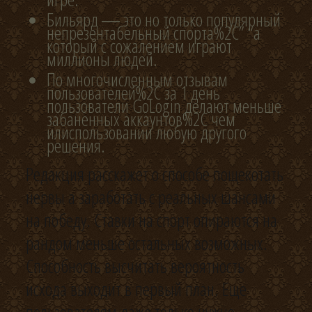
Бильярд ― это но только популярный
непрезентабельный спорта%2C” “а
который с сожалением играют
миллионы людей.
По многочисленным отзывам
пользователей%2C за 1 день
пользователи GoLogin делают меньше
забаненных аккаунтов%2C чем
илиспользовании любую другого
решения.
Редакция расскажет о способе пощекотать
нервы а заработать с реальных шансами
на победу. Ставки на спорт опираются на
рандом меньше остальных возможных.
Способность высчитать вероятность
исхода выходит в первый план. Еще