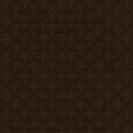
Психологическое состояние%2C
настроение%2C состояние здоровья в
конкретный данный времени — всё это
практически нельзя узнать наверняка.
Игрок может плохо полночи или получить
микроповреждение по ходу матча. Таким
образом случайно выгодная ставка может
не пройти из-за мелкой детали только при
идеальном анализе. Если подобное
останусь в командном качестве”
“спорта%2C игрока меняют%2C а это
оказывает там меньшее влияние на
конечный результат. Отобрал лучшие