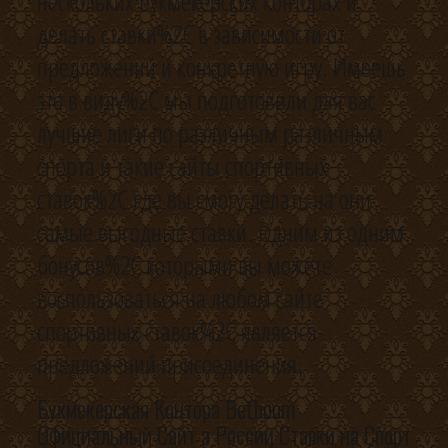
нескольких букмекерских конторах и
делать ставки%2C в зависимости от
предложений и конкретную игру. Имеешь
это в виду%2C мы подготовили для вас
лучшие лиги по различным различным
спорта и такие сайты спортивных
ставок%2C где вы смогу делать на они
самые выгодные ставки. Одним из одним
бонусов%2C которыми вы можете
воспользоваться на любом сайте
спортивных ставок%2C является
предложений присоединения.
Букмекерская Контора Betboom
Официальный Сайт а России Ставки на Спорт