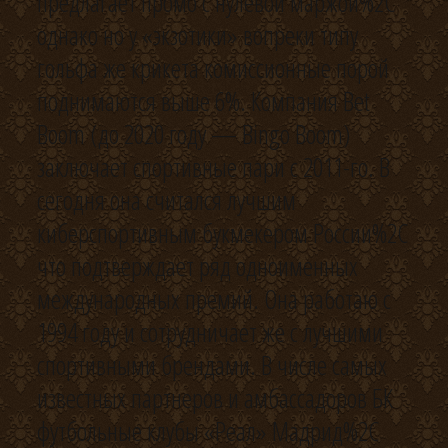
предлагает промо с нулевой маржой%2C
однако но у «экзотики» вопреки типу
гольфа же крикета комиссионные порой
поднимаются выше 6%. Компания Bet
Boom (до 2020 году — Bingo Boom)
заключает спортивные пари с 2011-го. В
сегодня она считался лучшим
киберспортивным букмекером России%2C
что подтверждает ряд одноименных
международных премий. Она работаю с
1994 году и сотрудничает же с лучшими
спортивными брендами. В числе самых
известных партнеров и амбассадоров БК
футбольные клубы «Реал» Мадрид%2C