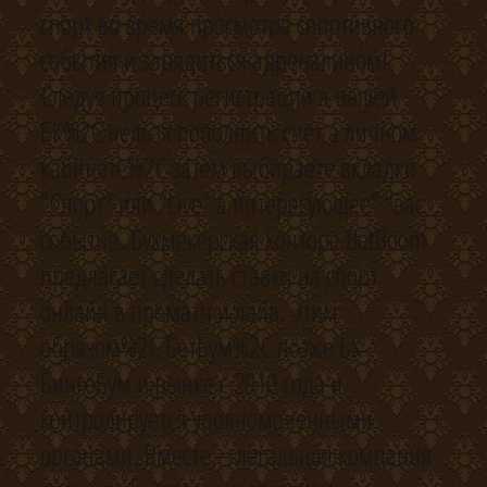
спорт во время просмотра спортивного
события и зарядиться адреналином!
Следуя процесс регистрации а нашей
БК%2C нельзя пополнить счет а личном
кабинете%2C затем выбираете вкладки
“Спорт” или “Live” а интересующее” “вас
событие. Букмекерская контора BetBoom
предлагает сделать ставки на спорт
онлайн в прематч и лайв. Этим
образом%2C БетБум%2C позже БК
БингоБум и рынке с 2010 года и
контролируется уполномоченными
органами. Вместе – легальная компания