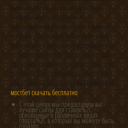
разным спорта. Глубокая статистика с
фильтрацией судя странам и
соревнованиям упрощает поиск нужных
событий. Для каждый события на сайте
предлагаются актуальные коэффициенты
от букмекера Bet365. Традиционно самые
обширные сведения предусмотрены дли
футбола%2C но другие виды спорта тоже
представлены достаточно информативно
мостбет скачать бесплатно
.
С этой целях мы предоставим вас
лучшие сайты ддя ставок%2C
основанные в различных видах
спорта%2C в которых вы можете быть
гораздо.