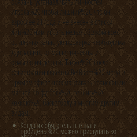
обязаны устанавливать личностей
игрока%2C чтобы лишний%2C что он
взрослее 21 года и не внесен в списки
лиц%2C ним играть нельзя. Всяком всех
остальных зачастую проверка необходима
ддя защиты от мошенничества и
отмывания деньги. Также%2C после
регистрации клиенты BetBoom%2C могут в
прямом эфире просматривать трансляции
матчей по футболу%2C теннису%2C
хоккею%2C баскетболу а многим другим
видам.
Когда их обязательные шаги
пройдены%2C можно приступать ко
игре.