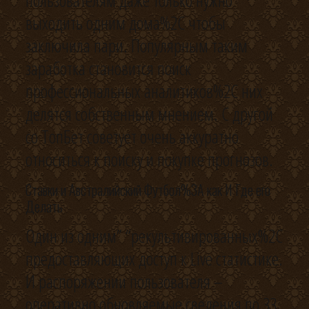
пользователям даже только нужно
выходить одним дома%2C чтобы
заключила пари. Популярным таким
заработка становится поиск
профессиональных аналитиков%2C них
делятся собственным мнением. С другой
со ТопБет советует очень аккуратно
относиться к поиску и покупке прогнозов.
Ставки и Австралийский Футбол%3A как И Где его
Делать
Один из одним” “рекультивированных%2C
предоставляющих доступ к Live статистике.
И распоряжении пользователя –
оперативно обновляемые сведения по 33