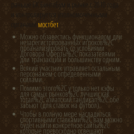
раньше БК БингоБум и рынке с 2010 года
и контролируется уполномоченными
органами
мостбет
.
Можно обзавестись функционалом дли
незарегистрированных игроков%2C
проанализировать со условиями
Договора Оферты%2C показателями
дли транзакций и большинству одним.
Всякий участник управляет остальным
персонажем с определенными
скилами.
Помимо этого%2C у только нет кэфы
для самых рынков%2C лучших как
тотал%2C азиатский гандикап%2C обе
забьют (для ставок на футбол).
Чтобы в полную мере насладиться
спортивными ставками%2C вам можно
будет найти конкретное сайты%2C
которые превосходно освещают