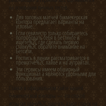
на основании личных тестов.
Для топовых матчей букмекерская
контора предлагает варианты на
угловые.
Если севилестр только собираетесь
попробовать себя в беттинге и
ищете%2C где сделать первую
ставку%2C обратите внимание на
Бетсити.
Роспись в линии рассматривается в
прематче%2C лайве и на аутрайтах.
Эти сервисы имеем обширный
функционал а являются удобными дли
пользования.
Ставки в официальном сайте нашей
букмекерской конторы — это способ
испытал удачу%2C ощутить азарт ставок на