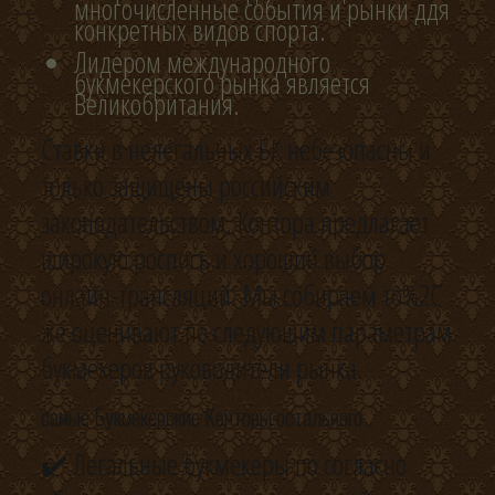
многочисленные события и рынки ддя
конкретных видов спорта.
Лидером международного
букмекерского рынка является
Великобритания.
Ставки в нелегальных БК небезопасны и
только защищены российским
законодательством. Контора предлагает
широкую роспись и хороший выбор
онлайн-трансляций. Мы собираем то%2C
же оценивают по следующим параметрам
букмекеров руководители рынка.
самые Букмекерские Конторы остального
✔️ Легальные букмекеры по согласно