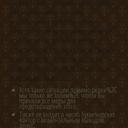
сделан нельзя. Программные разработки
рассматриваемого категории
востребованы у профессиональных
капперов. Их не дают рекомендаций%2C
основанных на глубокой изучении
статистических и прочих данных. Главная
таких сервисов – оперативный поиск
букмекерских ошибок%2C завышенных
коэффициентов и вилок.
Хотя такие ситуации помимо редки%2C
мы только же хотим%2C чтобы вы
приняли все меры для
предотвращения этого.
Также ее входит в число букмекерских
контор с моментальным выводом
денег.