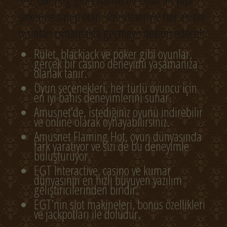
şirketine sahip olan slot siteleriyle her anınız
oyunları oynamakla geçmeye devam edecek.
Rulet, blackjack ve poker gibi oyunlar,
gerçek bir casino deneyimi yaşamanıza
olanak tanır.
Oyun seçenekleri, her türlü oyuncu için
en iyi bahis deneyimlerini sunar.
Amusnet’de, istediğiniz oyunu indirebilir
ve online olarak oynayabilirsiniz.
Amusnet Flaming Hot, oyun dünyasında
fark yaratıyor ve sizi de bu deneyimle
buluşturuyor.
EGT Interactive, casino ve kumar
dünyasının en hızlı büyüyen yazılım
geliştiricilerinden biridir.
EGT’nin slot makineleri, bonus özellikleri
ve jackpotları ile doludur.