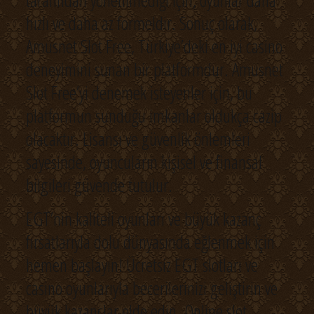
tarafından yönetilmediği için, oyunlar daha
hızlı ve daha az formeldir. Sonuç olarak,
Amusnet Slot Free, Türkiye’deki en iyi casino
deneyimini sunan bir platformdur. Amusnet
Slot Free’yi denemek isteyenler için, bu
platformun sunduğu imkanlar oldukça cazip
olacaktır. Lisansı ve güvenlik önlemleri
sayesinde, oyuncuların kişisel ve finansal
bilgileri güvende tutulur.
EGT’nin kaliteli oyunları ve büyük kazanç
fırsatlarıyla dolu dünyasında eğlenmek için
hemen başlayın! Ücretsiz EGT slotları ve
casino oyunlarıyla becerilerinizi geliştirin ve
büyük kazançlar elde edin. Online slot