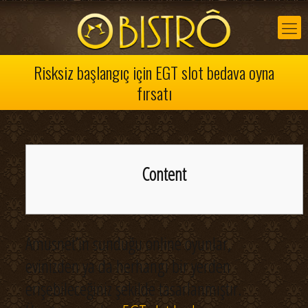
Risksiz başlangıç için EGT slot bedava oyna
fırsatı
Content
Amusnet’in sunduğu online oyunlar,
evinizden ya da herhangi bir yerden
erişebileceğiniz şekilde tasarlanmıştır.