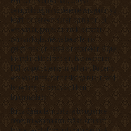
EGT demo slot oyunları, ücretsiz
oynayabileceğiniz ve deneme versiyonlarıyla
keyifli bir deneyim sunan oyunlardır. Bu
versiyonlar, gerçek para riski olmadan
oyunları keşfetmek ve becerilerinizi
geliştirmek için harika bir seçenektir. Büyük
kazançlar elde etmek için, bazı oyuncular
EGT Jackpot sistemlerini kullanır. Bu demo
versiyonlarında, her bir slot oyununun farklı
bir oynanışı ve bonus özellikleri
bulunmaktadır.
Bu da öğrencilerin daha iyi bir öğrenme
deneyimi yaşamalarını sağlar. Amusnet
Interactive platformunda oyun oynamak