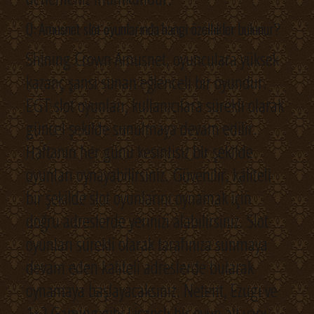
Q: Amusnet slot oyunlarında hangi özellikler bulunur?
Shining Crown Amusnet, oyunculara yüksek
kazanç şansı sunan eğlenceli bir oyundur.
EGT slot oyunları, kullanıcılara sürekli olarak
güncel şekilde sunulmaya devam edilir.
Haftanın her günü kesintisiz bir şekilde
oyunları oynayabilirsiniz. Güvenilir, kaliteli
bir şekilde slot oyunlarını oynamak için
doğru adreslerde yerinizi alabilirsiniz. Slot
oyunları sürekli olarak tarafınıza sunmaya
devam eden kaliteli adreslerde bularak
oynamaya başlayacaksınız. Netent, Ezugi ve
1×2 Gaming gibi Lisanslı bir oyun alt yapı