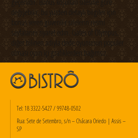
geçerlidir. Bonus koşulları sitesine göre
değişebilir, bu yüzden detaylı bilgiler için
bonus veren güvenilir sitelerin resmi
sayfalarını ziyaret edin. Gates of Olympus,
diğer bilinen adıyla dede oyununun popüler
olması oyun içi grafiklerden bağımsız.
Tel:
18 3322-5427
/
99748-0502
Rua: Sete de Setembro, s/n – Chácara Oriedo | Assis –
SP