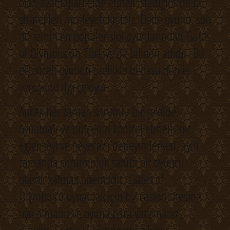
olan avantajları elde etmek istediğinizde bu
stratejileri inceleyebilirsiniz. Dede oyunu, son
dönemin en popüler slot oyunlarından Gates
of Olympus’un Türkiye’de bilinen adıdır. Bu
eğlenceli oyunun özellikle bedava dönüş
versiyonu ilgi çekiyor.
Ancak her zaman sorumlu bir şekilde
oynamalı ve bütçenizi kontrol etmelisiniz.
Eğlenceyi ve heyecanı deneyimlerken, aynı
zamanda sorumluluk sahibi bir oyuncu
olarak kalmak önemlidir. Gates of
Olympus’u oynamak için bir casino sitesine
üye olmanız ve oyuna para yatırmanız
gerekir. Demo sürümde gerçek para