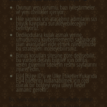
Oyunun yeni sürümü, bazı iyileştirmeler
ve yeni özellikler içeriyor.
Hile yapmak için atacağınız adımların sizi
büyük kayıplara sürükleyebileceğini
belirtiyoruz.
Dedikodulara kulak asmak yerine,
umudunuzu kaybetmemenizi sağlayacak
olan avantajları elde etmek istediğinizde
bu stratejileri inceleyebilirsiniz.
Bonus koşulları sitesine göre değişebilir,
bu yüzden detaylı bilgiler için bonus
veren güvenilir sitelerin resmi sayfalarını
ziyaret edin.
EU4 Bölge ID’si ve Ülke EtiketleriYukarıda
EU4 hilelerini kullanabilmek için özel
olarak bir bölgeyi veya ülkeyi hedef
almanız gerekir.
Bu, oyunculara eşsiz bir atmosferde kumar
oynama fırsatı sunar. Oyunun görsel