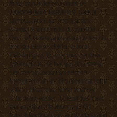
Ayrıca, oyunun demo sürümünü de
deneyerek oyuna alışabilirsiniz. Gates of
Olympus, antik Yunan mitolojisinden
esinlenerek yaratılmış bir slot oyunudur.
Oyun, 6×5 makara yapısına sahip ve heyecan
verici grafikler, ses efektleri ve bonus
özellikleri sunar. Üç özdeş bonus sembolü
göründüğünde, 100 free spin alma olasılığı
tüm casino oyuncuları için gerçekten
heyecan verici olmalı. Tüm ödeme hatlarının
kilidi açıldıktan sonra, kumar oynamaya
kadar devam ederken. Matematiksel olarak
bazı avantajları elde etmenize yönelik
oynayabileceğiniz casino oyunlarında kasanın