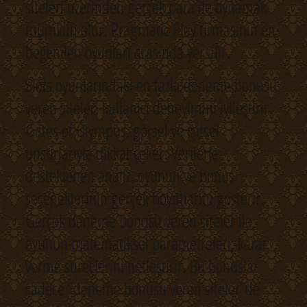
siteleri üzerinden gerçek para ile oynamak
mümkün olur. Pragmatic Play firmasının en
beğenilen oyunları arasında yer alır.
Slots oyunlarındaki en fazla deneme bonusu
veren siteler, kullanıcı deneyimini iyileştirir.
Gates of Olympus, görsel ve işitsel
unsurlarıyla dikkat çeker. Verilerle
desteklenen analiz, oyunun ve bonus
seçeneklerinin gerçek boyutlarını gösterir.
Gerçek deneme bonusu veren siteler ile
oyunun matematiksel parametreleri, karar
verme süreçlerini netleştirir. Bu bonuslar
sadece “deneme bonusu veren siteler”de