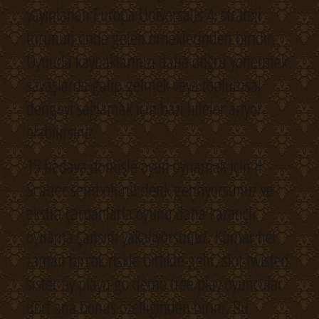
yayınlanan Europa Universalis 4, strateji
türünün önde gelen örneklerinden biridir.
Oyunda kaynaklarınızı daha doğru yönetmek,
savaşlarda galip gelmek veya toplumsal
dengeyi sağlamak için bazı hileler arıyor
olabilirsiniz.
15 bedava dönüşle oyun oynamak için 4
Scatter sembolünü denk getiriyorsunuz ve
ekstra çarpanlarla oyunu daha kazançlı
oynama şansını yakalıyorsunuz. Kumar her
zaman birçok riskle birlikte gelir, slot twisted
sister by playn go demo free play oyuncular
dört ana bonus özelliğinden birini. Bu