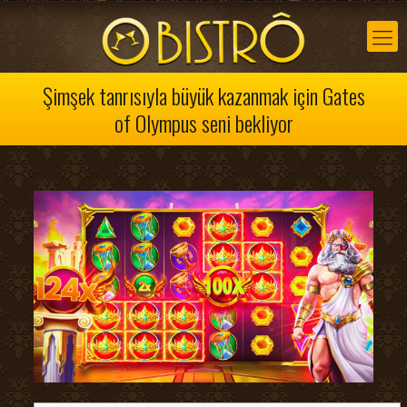
Şimşek tanrısıyla büyük kazanmak için Gates
of Olympus seni bekliyor