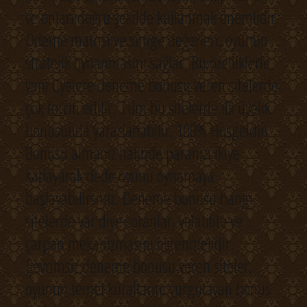
ve onları doğru şekilde kullanmak önemlidir.
Ödeme matrisi ve simge değerleri, oyunun
stratejik oynanmasını sağlar. Bu özelliklerle,
yeni üyelere deneme bonusu veren sitelerde
çok tercih edilir. Tüm bu sitelerde ilk üyelik
bonusunda yararlanabilir, 100% Hoşgeldin
Bonusu almanız halinde paranızı ikiye
katlayarak dede oyunu oynamaya
başlayabilirsiniz. Deneme bonusu hangi
sitelerde var diye soranlar, volatilite ve
çarpan mekanizmasını öğrenmelidir.
Çevrimsiz deneme bonusu veren siteler,
oyunun temel kurallarını vurgulayan bonus