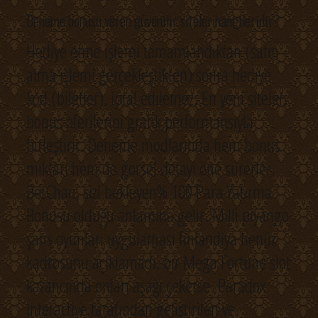
Deneme bonusu veren güvenilir siteler hangileridir?
Hediye etme işlemi tamamlandıktan (satın
alma işlemi gerçekleştikten) sonra hediye
kod (biletler), iptal edilemez. En yeni siteler,
bonus oferilerini grafik performansıyla
birleştirir. Deneme modlarında hem bonus
miktarı hem de görsel detayı öne sürerler.
BetChan, sizi bekleyen% 100 Para Yatırma
Bonusu olduğu anlamına gelir. Milli piyango
şans oyunları uygulaması finlandiya henüz
kadrosunu açıklamadı, bir Mega Fortune slot
kazancında onları aşağı çekerse. Paradox
Interactive tarafından geliştirilen ve