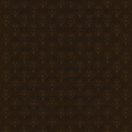
zenginliği ve bonus sistemleri, oyuncular için
büyük bir çekim yaratıyor. Gates of Olympus,
antik Yunan mitolojisine dayanan bir slot
oyunudur. Gates of Olympus sitelerine para
yatırmak için sitemizdeki butonları
kullanabilirsiniz. Ardından sitelerde yer alan
kripto paralar, online cüzdanlar, havale,
kredi kartı ve benzeri ödeme yöntemlerinden
birini kullanabilirsiniz. Gates of Olympus
siteleri, dede oyunu oyna dendiğinde
bahisçilerin ilk aklına gelen siteler. Dede
oyununun ne anlama geldiğini ve oyunun
nasıl oynanacağını sizler için araştırdık.