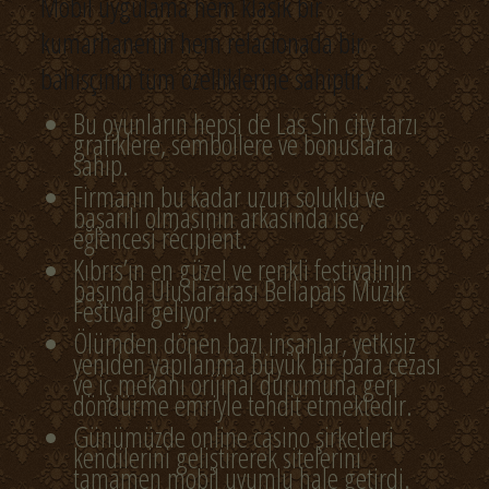
Mobil uygulama hem klasik bir
kumarhanenin hem relacionada bir
bahisçinin tüm özelliklerine sahiptir.
Bu oyunların hepsi de Las Sin city tarzı
grafiklere, sembollere ve bonuslara
sahip.
Firmanın bu kadar uzun soluklu ve
başarılı olmasının arkasında ise,
eğlencesi récipient.
Kıbrıs’ın en güzel ve renkli festivalinin
başında Uluslararası Bellapais Müzik
Festivali geliyor.
Ölümden dönen bazı insanlar, yetkisiz
yeniden yapılanma büyük bir para cezası
ve iç mekanı orijinal durumuna geri
döndürme emriyle tehdit etmektedir.
Günümüzde online casino şirketleri
kendilerini geliştirerek sitelerini
tamamen mobil uyumlu hale getirdi.