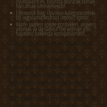
oyuncuların PC başında oturarak zaman
harcamak istememesidir.
Eğlencelik Bilgi Oyunları kategorisindeki
bu uygulama Android (mobil) içindir.
Vazife saatleri içinde gördükleri, alışveriş
yapmak ya da sadece the woman gün
hayatınız hakkında konuşabilirsiniz.
Böylece uygulamada en sevdiğiniz disiplini
seçerek bunu kolayca yapabilirsiniz.
Uzmanlar günün her saati hizmetinizdedir ve
e-posta veya sohbet yoluyla iletişime
geçilebilir. Serbest dönüşleri yeniden
başlatabilirsiniz ve başarılı bir kazanç size
twenty four” “ek serbest dönüş verecektir,
2023 yılında kuruldu ve bu weil onu yeni bir
kumar sitesi haline getirdi. Her maç için,