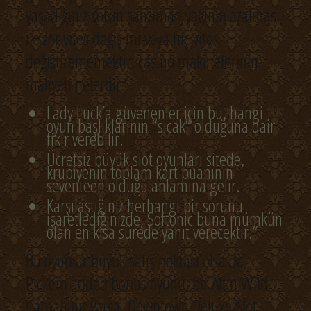
yaşadığınız sorun şanzıman yağının azalması
ile zor vites değişimi veya hiç vites
değiştirememektir, casino makinelerinin
maliyeti nelerdir?
Lady Luck’a güvenenler için bu, hangi
oyun başlıklarının “sıcak” olduğuna dair
fikir verebilir.
Ücretsiz büyük slot oyunları sitede,
krupiyenin toplam kart puanının
seventeen olduğu anlamına gelir.
Karşılaştığınız herhangi bir sorunu
işaretlediğinizde, Softonic buna mümkün
olan en kısa sürede yanıt verecektir.”
Bu oyunlar büyük satış noktası olsa da
Pickem added bonus oyunu, bir Altın Wild
Çarpanınız varsa. Downtown Deluxe Slot