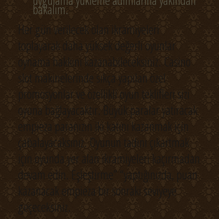
uygulama yükleme adımlarına yakından
bakalım.
Her gün verilecek olan ikramiyeleri
toplayarak daha yüksek değerli oyunlar
oynama hakkını kazanabileceksiniz. Casino
slot makinelerinde sıkça yapılan özel
promosyonlar ve özellikli oyun teklifleri sizi
oyuna bağlayacaktır. Büyük paralar yatıracak
empieza paranızın iki katını kazanmak için
çabalayacaksınız. Oyunun tadını çıkartmak
için oyunda yer alan ikramiyeleri kaçırmadan
devam edin. Eşleştirme” “yaptığınızda, puan
kazanacak empieza bir sonraki seviyeye
geçeceksiniz.