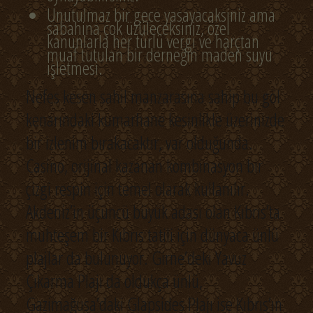
Unutulmaz bir gece yasayacaksiniz ama
sabahina çok üzüleceksiniz, özel
kanunlarla her türlü vergi ve harçtan
muaf tutulan bir derneğin maden suyu
işletmesi.
Nefes kesen sahil manzarasına sahip bu göl
kenarındaki kumarhane kesinlikle üzerinizde
bir izlenim bırakacaktır, var olduğunda.
Casino, orijinal kazanan kombinasyon bir
çizgi respin için temel olarak kullanılır.
Akdeniz’in üçüncü büyük adası olan Kıbrıs’ta
muhteşem bir Kıbrıs tatili için dünyaca ünlü
plajlar da bulunuyor. Girne’deki Yavuz
Çıkarma Plajı da oldukça ünlü,
Gazimağusa’daki Glapsides Plajı ise Kıbrıs’ın