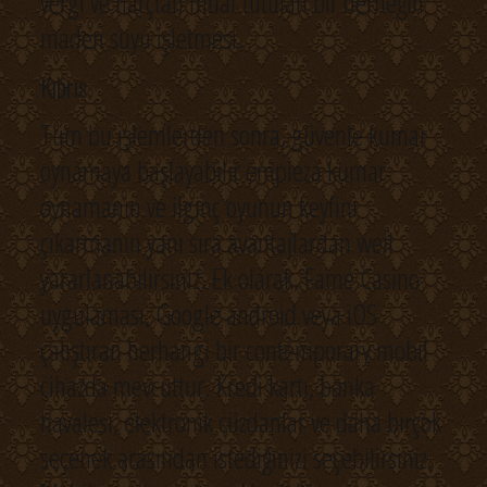
vergi ve harçtan muaf tutulan bir derneğin
maden suyu işletmesi.
Kıbrıs
Tüm bu işlemlerden sonra, güvenle kumar
oynamaya başlayabilir empieza kumar
oynamanın ve ilginç oyunun keyfini
çıkarmanın yanı sıra avantajlardan weil
yararlanabilirsiniz. Ek olarak, Fame Casino
uygulaması, Google android veya iOS
çalıştıran herhangi bir contemporary mobil
cihazda mevcuttur. Kredi kartı, banka
havalesi, elektronik cüzdanlar ve daha birçok
seçenek arasından istediğinizi seçebilirsiniz.