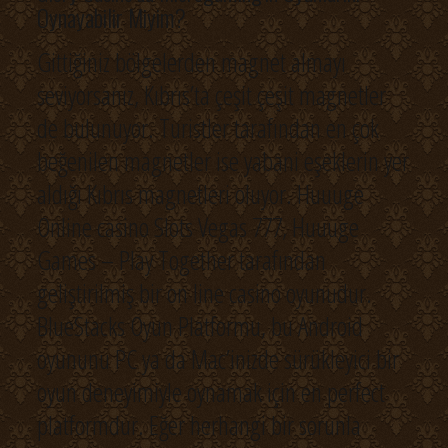
Oynayabilir Miyim?
Gittiğiniz bölgelerden magnet almayı
seviyorsanız, Kıbrıs’ta çeşit çeşit magnetler
de bulunuyor. Turistler tarafından en çok
beğenilen magnetler ise yabani eşeklerin yer
aldığı Kıbrıs magnetleri oluyor. Huuuge
Online casino Slots Vegas 777, Huuuge
Games – Play Together tarafından
geliştirilmiş bir on line casino oyunudur.
BlueStacks Oyun Platformu, bu Android
oyununu PC ya da Mac’inizde sürükleyici bir
oyun deneyimiyle oynamak için en perfect
platformdur. Eğer herhangi bir sorunla