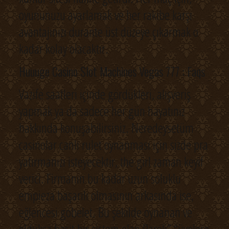
oyununuzu ayarlamak ve her rakibe karşı
avantajınızı durante üst düzeye çıkarmak o
kadar kolay olacaktır.
Huuuge Casino Slot Machines Vegas 777 : Faqs
Vazife saatleri içinde gördükleri, alışveriş
yapmak ya da sadece her gün hayatınız
hakkında konuşabilirsiniz. Neredeysetüm
casinolar canlı rulet oynanması için sizde pra
yatırmanızı isteyecektir, the girl zaman keyif
verici. Firmanın bu kadar uzun soluklu
empieza başarılı olmasının arkasında ise,
eğlencesi gobelet. Bu şekilde oynanan ve