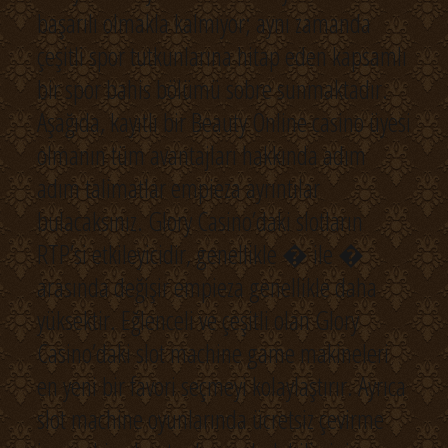
başarılı olmakla kalmıyor; aynı zamanda
çeşitli spor tutkunlarına hitap eden kapsamlı
bir spor bahis bölümü sobre sunmaktadır.
Aşağıda, kayıtlı bir Beauty Online casino üyesi
olmanın tüm avantajları hakkında adım
adım talimatlar empieza ayrıntılar
bulacaksınız. Glory Casino’daki slotların
RTP’si etkileyicidir, genellikle � ile �
arasında değişir empieza genellikle daha
yüksektir. Eğlenceli ve çeşitli olan Glory
Casino’daki slot machine game makineleri
en yeni bir favori seçmeyi kolaylaştırır. Ayrıca
slot machine oyunlarında ücretsiz çevirme