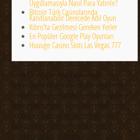
Uygulamasıyla Nasıl Para Yatırılır?
Bitcoin Türk Casinolarında
Kanıtlanabilir Derecede Adil Oyun
Kıbrıs’ta Gezilmesi Gereken Yerler
En Popüler Google Play Oyunları
Huuuge Casino Slots Las Vegas 777
Glory Casino’nun mobil kullanıcıları,
tarayıcılarındaki mobil flash site veya Fame
Online casino uygulaması üzerinden oynama
seçeneğine sahiptir. Bazen kötü niyetli olma
potansiyeli bulunan bir yazılımı gözden
kaçırabileceğimizi hatırlatmak isteriz. Bu
yazılım programı muhtemelen kötü amaçlı