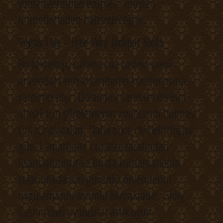
yöntemlerinden empieza müşteri
hizmetlerinden bahsedeceğim.
Vegas Tale – Free Very Jackpot Slots
Bu teknoloji, kullanıcı ile casino sitesi
arasındaki veri aktarımının korunmasına
yardımcı olur. Dolandırıcıların verilerinizi
almak için şifrelemenin anahtarını bulması
çok zor olacaktır. Daha önce de belirttiğimiz
gibi, kumarhane Curacao tarafından
lisanslanmıştır ve bu da kumarhanenin
relacionada son güvenlik önlemlerini
uygulamasını zorunlu kılmaktadır. Glory
Casino’daki oyuncular artık oyun