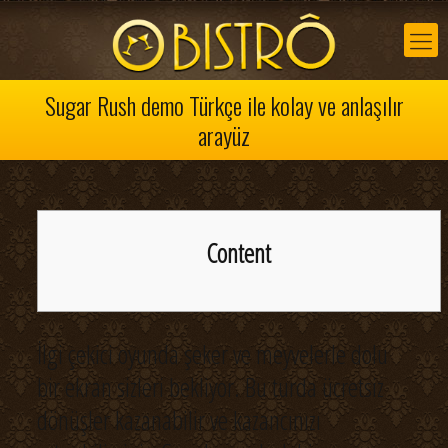
Sugar Rush demo Türkçe ile kolay ve anlaşılır
arayüz
Content
İlgi çekici oyunda şeker ve meyvelerle dolu
bir ekran sizleri bekliyor. Bu turda ücretsiz
dönüşler kazanabilir ve kazancınızı