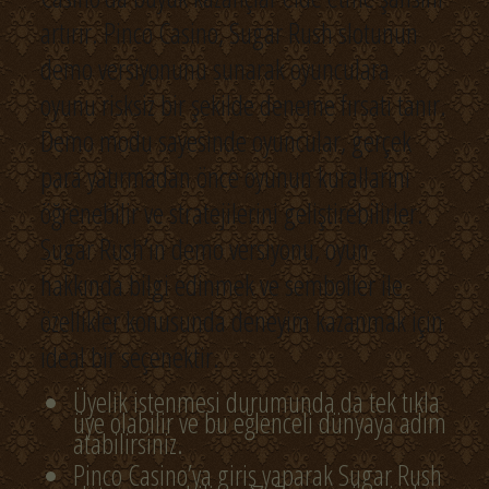
artırır. Pinco Casino, Sugar Rush slotunun
demo versiyonunu sunarak oyunculara
oyunu risksiz bir şekilde deneme fırsatı tanır.
Demo modu sayesinde oyuncular, gerçek
para yatırmadan önce oyunun kurallarını
öğrenebilir ve stratejilerini geliştirebilirler.
Sugar Rush’ın demo versiyonu, oyun
hakkında bilgi edinmek ve semboller ile
özellikler konusunda deneyim kazanmak için
ideal bir seçenektir.
Üyelik istenmesi durumunda da tek tıkla
üye olabilir ve bu eğlenceli dünyaya adım
atabilirsiniz.
Pinco Casino’ya giriş yaparak Sugar Rush