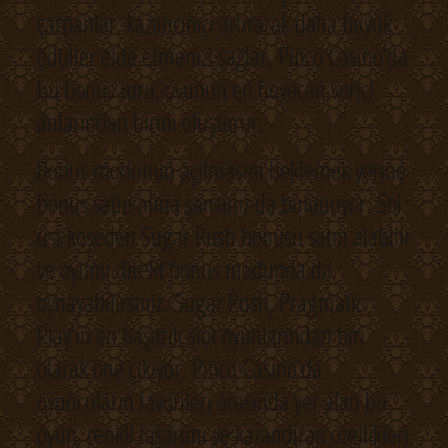
çarpanlar, kazancınızı artırarak daha büyük
ödüller elde etmenizi sağlar. Pinco Casino’da
bu bonus turu, oyunun en heyecan verici
anlarından birini oluşturur.
Bonus modunun açılmasını beklemek yerine
bonus satın alma şansınız da bulunuyor. Sol
üst köşeden Sugar Rush bonusu satın alabilir
ve oyunu direkt bonus modunda da
oynayabilirsiniz. Sugar Rush, Pragmatic
Play’in en başarılı slot oyunlarından biri
olarak öne çıkıyor. Pinco Casino’da
oyuncuların favorileri arasında yer alan bu
oyun, renkli tasarımı ve kazandıran özellikleri