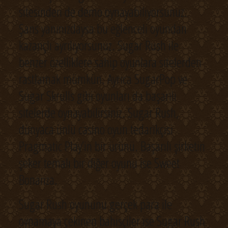
sitesinden de demo oynayabiliyorsunuz.
Şans yanınızdaysa bu eğlenceli oyundan
kazançlı ayrılıyorsunuz. Sugar Rush ile
benzer özelliklere sahip oyunlara sitelerden
rastlamak mümkün. Ayrıca SugarPop ve
Sugar Skrulls gibi oyunları da başarılı
sitelerde oynayabilirsiniz. Sugar Rush,
dünyaca ünlü casino oyun tedarikçisi
Pragmatic Play’in bir ürünü. Başarılı şirketin
şeker temalı bir diğer oyunu ise Sweet
Bonanza.
Sugar Rush oyununu gerçek para ile
oynamaya çekinen bahisçiler ise Sugar Rush