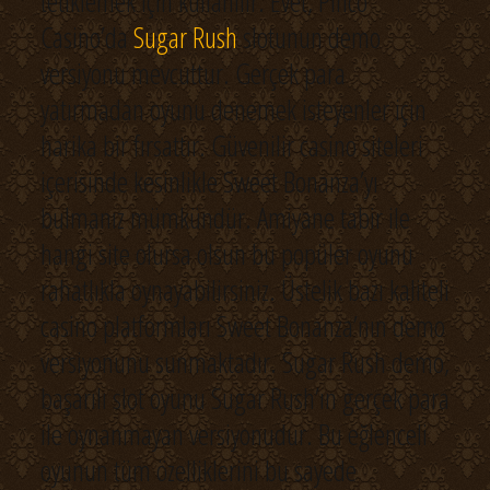
tetiklemek için kullanılır. Evet, Pinco
Casino’da
Sugar Rush
slotunun demo
versiyonu mevcuttur. Gerçek para
yatırmadan oyunu denemek isteyenler için
harika bir fırsattır. Güvenilir casino siteleri
içerisinde kesinlikle Sweet Bonanza’yı
bulmanız mümkündür. Amiyane tabir ile
hangi site olursa olsun bu popüler oyunu
rahatlıkla oynayabilirsiniz. Üstelik bazı kaliteli
casino platformları Sweet Bonanza’nın demo
versiyonunu sunmaktadır. Sugar Rush demo,
başarılı slot oyunu Sugar Rush’ın gerçek para
ile oynanmayan versiyonudur. Bu eğlenceli
oyunun tüm özelliklerini bu sayede