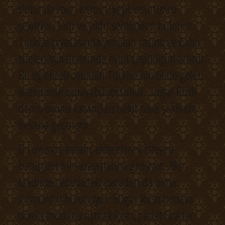
slotunda mor, kırmızı, yeşil ve turuncu
şekerler, kalp ve yıldız sembolleri bulunur.
Türkiye piyasasında yer alan casino ve bahis
siteleri son dönemde oyun çeşitliliğini artırdı.
Bu eğlenceli oyunları Türkiye’nin önde gelen
sitelerinde oynayabiliyorsunuz. Sugar Rush
demo oyunu kazançları nakit para şeklinde
hesaba geçmiyor.
Bu oyunda kazanç elde etmek isteyen
bahisçiler hile arayışlarına girişiyor. Aksi
takdirde cebinizdeki paradan da olma
ihtimaliniz bulunuyor. Sugar Rush bedava
dönüş modunu açmak için üç adet Scatter