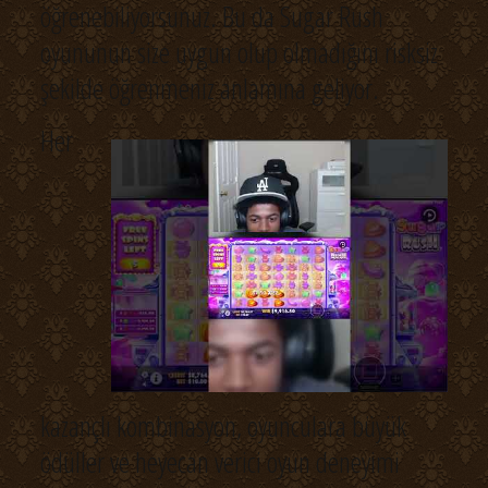
öğrenebiliyorsunuz. Bu da Sugar Rush
oyununun size uygun olup olmadığını risksiz
şekilde öğrenmeniz anlamına geliyor.
Her
kazançlı kombinasyon, oyunculara büyük
ödüller ve heyecan verici oyun deneyimi