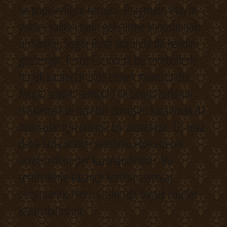
ile popülerliğini koruyor. Pragmatic Play’in
yüksek kaliteli oyun geliştirme konusundaki
uzmanlığı, Sugar Rush slotunda da kendini
gösteriyor. Pinco Casino’da bu sembollerle
büyük kazançlar elde etmek mümkündür.
Ayrıca, scatter sembolü ile bonus turlarını
tetiklemek ve ücretsiz dönüşler kazanmak da
oyuncular için önemli bir avantajdır. Üç veya
daha fazla scatter sembolü elde ederek
ücretsiz dönüşler kazanabilirsiniz. Bu
sembollerle kazançlı kombinasyonlar
oluşturarak, Pinco Casino’da büyük ödüller
kazanabilirsiniz.