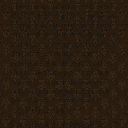
runde automate, având la dispoziție valorile
10, 20, 30, 40, 50, 70 și 100. Poți opri redarea
automată și dacă un câștig dintr-o singură
rundă depășește o anumită valoare sau dacă
creditul tău crește cu suma setată de tine. În
slotul Sweet Bonanza rolul de scatter
declanşator este luat de către simbolul
uriaşei acadele care apare pe ecran. Sunt
necesare însă un minim de 4 asemenea
pictograme pentru că modulul de speciale
să se declanşeze, pictograme care pot
apărea în 2 modalităţi.
Şi dacă adăugaţi şi RTP-ul de peste 96%,