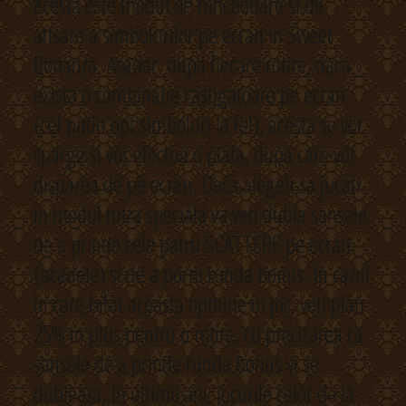
Acesta este modul de functionare si de
afisare a simbolurilor pe ecran in Sweet
Bonanza. Asadar, dupa fiecare rotire, daca
exista o combinatie castigatoare pe ecran
(cel putin opt simboluri la fel), acesta se vor
sparge si vor efectua o plata, dupa care vor
disparea de pe ecran. Daca alegeti sa jucati
in modul miza speciala va veti dubla sansele
de a prinde cele patru SCATTERE pe ecran
(acadele) si de a porni runda bonus. In cazul
in care bifat aceasta optiune in joc, veti plati
25% in plus pentru o rotire, cu precizarea ca
sansele de a prinde runda bonus vi se
dubleaza. In ultimii ani, jocurile celor de la