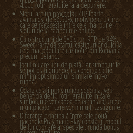
4.000 rotiri gratuite fara depunere.
Slotul are un procentaj RTP foarte
avantajos, de 96.50%, motiv pentru care
care se regăsește între cele mai bune
sloturi de la cazinourile online.
Cu o structură de 5×5 și un RTP de 94%,
Sweet Party dă startul câștigurilor dulci la
cele mai populare cazinouri din România
precum Betano.
Jocul nu are linii de plată, iar simbolurile
se pot plăti oriunde, cu condiția să fie
minim opt simboluri similare într-o
rundă.
Odata ce ati prins runda speciala, veti
beneficia de 10 rotiri gratuite in care
simbolurile vor cadea pe ecran alaturi de
mulitplicatori care vor inmulti castigurile.
Diferența principală între cele două
păcănele Pragmatic Play constă în modul
de funcționare al specialei, rundă bonus
cu rotiri gratuite.