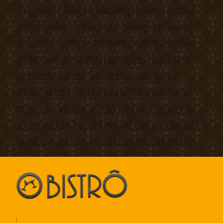
Pragmatic Play au luat amploare in randul
pasionatilor de pacanele online, iar Sweet
Bonanza demo se numara printre atractiile
principale ale acestui provider. După cum
poți vedea și din Sweet Bonanza gratis,
există și un simbol de care nu am amintit
mai sus. Acadeaua este simbolul Scatter și
este nevoie să apară minim patru simboluri
pentru a declanșa speciala (runda bonus).