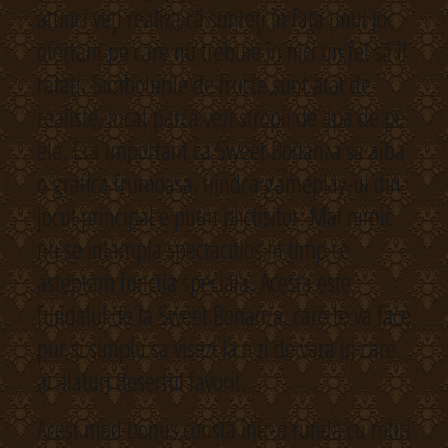
atunci veţi realiza că sunteţi în faţa unui joc
ofertant pe care nu trebuie în nici un fel să îl
rataţi. Simbolurile de fructe sunt atat de
realiste, incat parca vezi stropii de apa de pe
ele. Era important ca Sweet Bonanza sa aiba
o grafica frumoasa, fiindca gameplay-ul din
jocul principal e putin plictisitor. Mai nimic
nu se intampla spectaculos in timp ce
asteptam functia speciala. Acesta este
fundalul de la Sweet Bonanza, care te va face
pur si simplu sa visezi la o zi de vara in care
ai alaturi desertul favorit.
Acest mod bonus constă într-o rundă cu rotiri