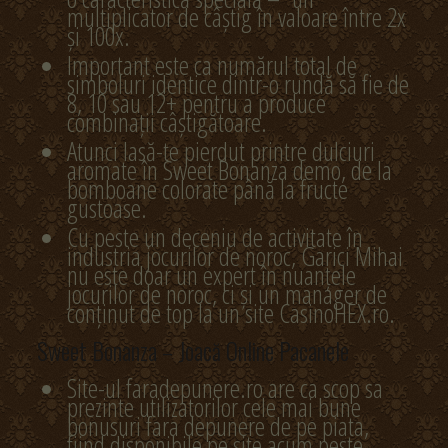
multiplicator de câștig în valoare între 2x
și 100x.
Important este ca numărul total de
simboluri identice dintr-o rundă să fie de
8, 10 sau 12+ pentru a produce
combinații câștigătoare.
Atunci lasă-te pierdut printre dulciuri
aromate în Sweet Bonanza demo, de la
bomboane colorate până la fructe
gustoase.
Cu peste un deceniu de activitate în
industria jocurilor de noroc, Garici Mihai
nu este doar un expert în nuanțele
jocurilor de noroc, ci și un manager de
conținut de top la un site CasinoHEX.ro.
Sweet Bonanza – Joacă Online Pacanele
Site-ul faradepunere.ro are ca scop sa
prezinte utilizatorilor cele mai bune
bonusuri fara depunere de pe piata,
fiind disponibile pe site acum peste