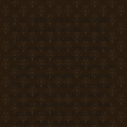
sus.
În plus, cele trei linii te lasă să faci setările
jocului de păcănele Sweet Bonanza demo
așa cum îți place ție. Cazino.ro este ghidul
tău de încredere în jocuri de noroc online,
urmărim atent și prezentăm în mod
transparent doar ofertele cazino-urilor online
care merită atenția noastră. Sweet Bonanza
1000 este un joc de păcănele care continuă
cu succes seria jocurilor 1000 lansate de
Pragmatic Play, dintre care amintim Gates of
Olympus 1000 și Starlight Princess 1000.
Unul dintre cele mai populare jocuri marca