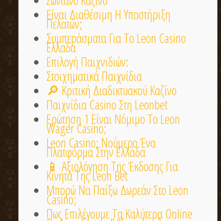
Ζωντανό Καζίνο
Είναι Διαθέσιμη Η Υποστήριξη
Πελατών;
Συμπεрάσματα Για Τо Lеоn Саsіnо
Ελλαδα
Επιλογή Παιχνιδιών:
Στοιχηματικά Παιχνίδια
🔎 Κριτική Διαδικτυακού Καζίνο
Παιχνίδια Casino Στη Leonbet
Ερώτηση 1 Είναι Νόμιμο Το Leon
Wager Casino;
Leon Casino: Νούμερο Ένα
Πλατφόρμα Στην Ελλάδα
📱 Αξιολόγηση Της Έκδοσης Για
Κινητά Της Leon Bet
Μπορώ Να Παίξω Δωρεάν Στο Leon
Casino;
Πως Επιλέγουμε Τα Καλύτερα Online