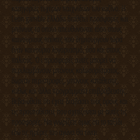
κατηγορίες τυχερών παιχνιδιών του καζίνο. Η
Leon gamble Ελλάδα διαθέτει προσφορές και
μπόνους τα οποία απευθύνονται τόσο στους
καινούριους παίκτες που δημιουργούν τώρα
έναν καινούριο λογαριασμό, όσο και στους
παλιούς. Ο ι προσφορές αυτές μπορεί να
περιλαμβάνουν μπόνους καλωσορίσματος,
δωρεάν περιστροφές, μπόνους κατάθεσης,
καθώς και άλλα προγράμματα επιβράβευσης.
Βεβαιωθείτε ότι έχετε διαβάσει τους όρους και
τις προϋποθέσεις που σχετίζονται με αυτές τις
προσφορές. Να γνωρίζετε όμως ότι το ταξίδι
εδώ τις ημέρες του αγώνα θα είναι