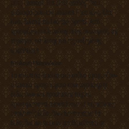
με τη Leonbet. Είτε είστε οπαδός” “του
ποδοσφαίρου, του μπάσκετ ή του τένις, όλα
είναι δυνατά στο Leonbet Sports. Αυτό
προσφέρει το πλεονέκτημα της ανωνυμίας, της
ταχύτητας εκτέλεσης και της αυξημένης
ασφάλειας!
Επιλογή Παιχνιδιών:
Τα καλύτερα διαδικτυακά καζίνο εφαρμόζουν
τελευταία προγράμματα κρυπτογράφησης
δεδομένων και προστασίας τείχου,
προκειμένου να αποκλείσουν τις περιπτώσεις
υποκλοπής δεδομένων των παικτών. Τα
δεδομένα των παικτών αποθηκεύονται σε