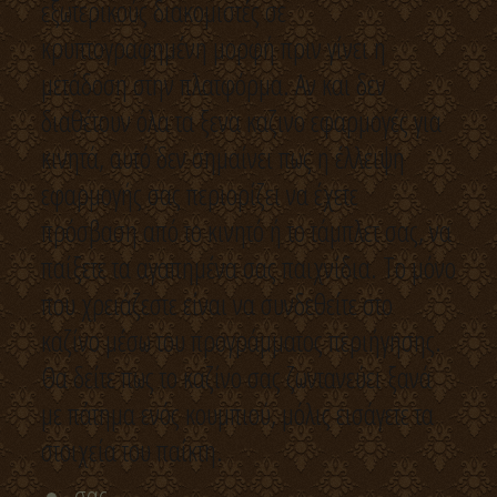
εξωτερικούς διακομιστές σε
κρυπτογραφημένη μορφή πριν γίνει η
μετάδοση στην πλατφόρμα. Αν και δεν
διαθέτουν όλα τα ξενα καζινο εφαρμογές για
κινητά, αυτό δεν σημαίνει πως η έλλειψη
εφαρμογής σας περιορίζει να έχετε
πρόσβαση από το κινητό ή το τάμπλετ σας, να
παίξετε τα αγαπημένα σας παιχνίδια. Το μόνο
που χρειάζεστε είναι να συνδεθείτε στο
καζίνο μέσω του προγράμματος περιήγησης.
Θα δείτε πως το καζίνο σας ζωντανεύει ξανά
με πάτημα ενός κουμπιού, μόλις εισάγετε τα
στοιχεία του παίκτη.
σας.