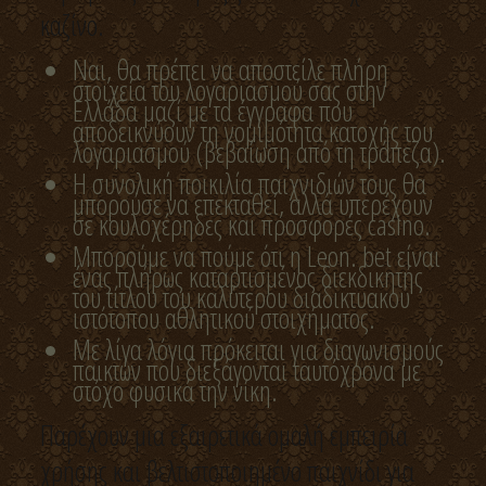
καζίνο.
Ναι, θα πρέπει να αποστείλε πλήρη
στοιχεία του λογαριασμού σας στην
Ελλάδα μαζί με τα έγγραφα που
αποδεικνύουν τη νομιμότητα κατοχής του
λογαριασμού (βεβαίωση από τη τράπεζα).
Η συνολική ποικιλία παιχνιδιών τους θα
μπορούσε να επεκταθεί, αλλά υπερέχουν
σε κουλοχέρηδες και προσφορές casino.
Μπορούμε να πούμε ότι η Leon. bet είναι
ένας πλήρως καταρτισμένος διεκδικητής
του τίτλου του καλύτερου διαδικτυακού
ιστότοπου αθλητικού στοιχήματος.
Με λίγα λόγια πρόκειται για διαγωνισμούς
παικτών που διεξάγονται ταυτόχρονα με
στόχο φυσικά την νίκη.
Παρέχουν μια εξαιρετικά ομαλή εμπειρία
χρήσης και βελτιστοποιημένο παιχνίδι για