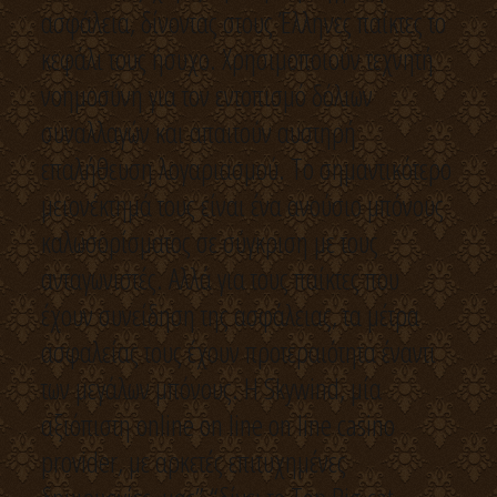
ασφάλεια, δίνοντας στους Έλληνες παίκτες το
κεφάλι τους ήσυχο. Χρησιμοποιούν τεχνητή
νοημοσύνη για τον εντοπισμό δόλιων
συναλλαγών και απαιτούν αυστηρή
επαλήθευση λογαριασμού. Το σημαντικότερο
μειονέκτημά τους είναι ένα ανούσιο μπόνους
καλωσορίσματος σε σύγκριση με τους
ανταγωνιστές. Αλλά για τους παίκτες που
έχουν συνείδηση της ασφάλειας, τα μέτρα
ασφαλείας τους έχουν προτεραιότητα έναντι
των μεγάλων μπόνους. H Skywind, μία
αξιόπιστη online on line on line casino
provider, με αρκετές επιτυχημένες