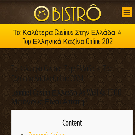
Τα Καλύτερα Casinos Στην Ελλάδα ⭐
Top Ελληνικά Καζίνο Online 202
Τα Καλύτερα Casinos Στην Ελλάδα ⭐ Top
Ελληνικά Καζίνο Online 2024
Leonbet Casino Ελλάδα As Well As 1500
Μπόνους Είναι Απάτη?
Content