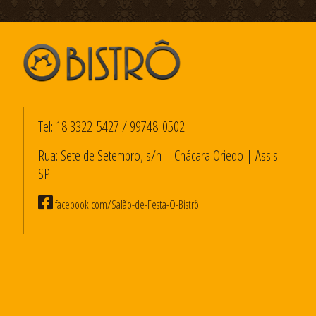
Tel:
18 3322-5427
/
99748-0502
Rua: Sete de Setembro, s/n – Chácara Oriedo | Assis –
SP
facebook.com/Salão-de-Festa-O-Bistrô