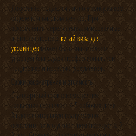
Документы подаются лично в консульском
отделе или визовом центре. При
оформлении через специализированные
агентства процесс
китай виза для
украинцев
может быть значительно
упрощен благодаря профессиональной
поддержке и проверке документов.
Сроки рассмотрения и стоимость
Стандартный срок рассмотрения
заявления составляет 4-5 рабочих дней.
За дополнительную плату можно
оформить визу в ускоренном порядке за 2-
3 дня. Стоимость зависит от типа визы,