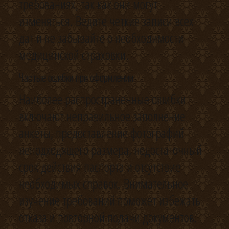
требованиях, так как они могут
изменяться. Ведите четкие записи всех
дат и не забывайте о необходимости
медицинской страховки.
Частые ошибки при оформлении
Наиболее распространенные ошибки
включают неправильное заполнение
анкеты, предоставление фотографий
неподходящего размера, недостаточный
срок действия паспорта и отсутствие
необходимых справок. Внимательное
изучение требований поможет избежать
отказа и повторной подачи документов.