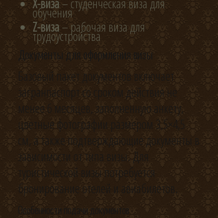
X-виза
– студенческая виза для
обучения
Z-виза
– рабочая виза для
трудоустройства
Документы для оформления визы
Базовый пакет документов включает
загранпаспорт со сроком действия не
менее 6 месяцев, заполненную анкету,
цветные фотографии размером 3,5×4,5
см, а также подтверждающие документы в
зависимости от типа визы. Для
туристической визы потребуется
бронирование отелей и авиабилетов.
Особенности подачи документов