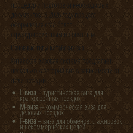
процедур и подготовки необходимых
документов. В 2026 году процесс
оформления стал более
структурированным и понятным.
Основные типы китайских виз
Китайская визовая система предлагает
несколько категорий виз в зависимости от
цели поездки:
L-виза
– туристическая виза для
краткосрочных поездок
M-виза
– коммерческая виза для
деловых поездок
F-виза
– виза для обменов, стажировок
и некоммерческих целей