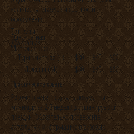
количества въездов и срочности
оформления.
Тип визы
Однократная
Двукратная
Многократная
Туристическая (L)
$30
$45
$60
Деловая (M)
$30
$45
$60
Практические советы
Рекомендуется подавать документы
минимум за 2-3 недели до планируемой
поездки. Обязательно проверяйте
актуальную информацию о визовых