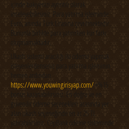
içinde bakiyenizi ayrıntılı olarak
inceleyebilirsiniz. Para yatırma işleminde
Euro, anında Türk Lirasına çevrilmektedir.
Bununla birlikte para yatırırken kur farkı
oluşmamaktadır.
Ukash sistemi aracılığı ile ödeme yapmak
isteyenlerdenseniz para yatırma işleminin
hemen ardından
https://www.youwingirisyap.com/
+%15
bonus kazanabilirsiniz. En doğru ve en
güvenilir ödeme seçenekleri arasında yer
alan ukash seçeneğinde en az 25 TL
yatırabilirsiniz. CepBank ödeme sisteminde