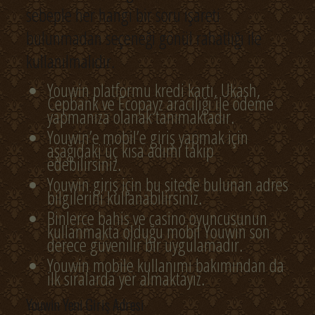
sebeple her hangi bir soru işareti
bulunmadan seçeneği gönül rahatlığı ile
kullanılmalıdır.
Youwin platformu kredi kartı, Ukash,
Cepbank ve Ecopayz aracılığı ile ödeme
yapmanıza olanak tanımaktadır.
Youwin’e mobil’e giriş yapmak için
aşağıdaki üç kısa adımı takip
edebilirsiniz.
Youwin giriş için bu sitede bulunan adres
bilgilerini kullanabilirsiniz.
Binlerce bahis ve casino oyuncusunun
kullanmakta olduğu mobil Youwin son
derece güvenilir bir uygulamadır.
Youwin mobile kullanımı bakımından da
ilk sıralarda yer almaktayız.
Youwin Yeni Giriş Adresi