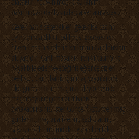
olacaktır. Youwin mobile kullanımı
bakımından da ilk sıralarda yer almaktayız.
Gerek bahis seçenekleri gerek ise casino
oyunlarında dikkat edilmesi gereken en
önemli nokta sitelerin kullanmakta oldukları
alt yapıdır. Canlı masaları, renkli casino ile
hayal bile edemeyeceğiniz eğlence sizleri
bekliyor. Canlı bahis için maç yayınları da
olduğundan hem maçınızı izleyip hemde
maçın seyrine göre canlı bahis
oynayabilirsiniz. İster Güncel fikstürden maç
günlerini, maç analizlerini, kadrolarını,
sakat, cezalı durumdaki oyuncuları takip