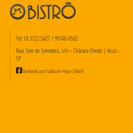
Tel:
18 3322-5427
/
99748-0502
Rua: Sete de Setembro, s/n – Chácara Oriedo | Assis –
SP
facebook.com/Salão-de-Festa-O-Bistrô