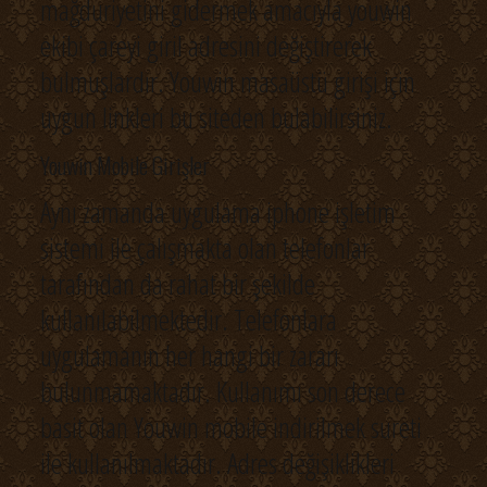
mağduriyetini gidermek amacıyla youwin
ekibi çareyi giril adresini değiştirerek
bulmuşlardır. Youwin masaüstü girişi için
uygun linkleri bu siteden bulabilirsiniz.
Youwin Mobile Girişler
Aynı zamanda uygulama iphone işletim
sistemi ile çalışmakta olan telefonlar
tarafından da rahat bir şekilde
kullanılabilmektedir. Telefonlara
uygulamanın her hangi bir zararı
bulunmamaktadır. Kullanımı son derece
basit olan Youwin mobile indirilmek sureti
ile kullanılmaktadır. Adres değişiklikleri