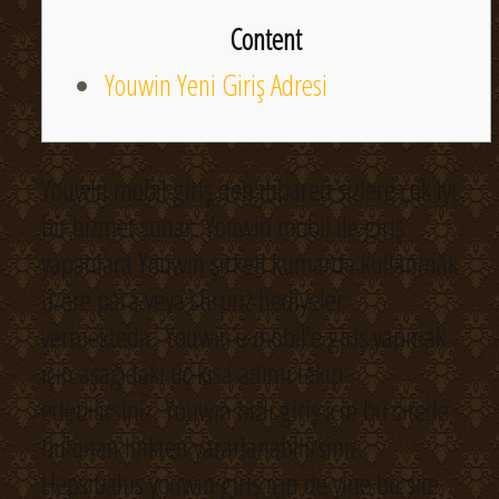
Content
Youwin Yeni Giriş Adresi
Youwin mobil giriş den itibaren sizlere çok iyi
bir hizmet sunar. Youwin mobil ile giriş
yapanlara Youwin şirketi kumarda kullanmak
üzere para veya sürpriz hediyeler
vermektedir. Youwin’e mobil’e giriş yapmak
için aşağıdaki üç kısa adımı takip
edebilirsiniz. Youwin hızlı giriş için bu sitede
bulunan linkten yararlanabilirsiniz.
Hepsibahis youwin giriş için de yine bu site