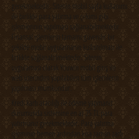
gerekmektedir. Sitenin mobil sayfa kullanımı
ile birlikte para yatırma ve çekimi gibi
işlemlerinin yapılması sağlanabilmektedir.
Finansal işlemlerin tamamı güvenilir bir
şekilde mobil uygulamanın kullanılması ile
birlikte sağlanabilmektedir. Sitenin
uygulaması olarak Youwin mobil giriş ile
web üzerinden yapılabilen tüm işlemlerin
yapılması mümkündür.
Kredi kartı aracılığı ile ödeme yapmanız
durumunda sistemine en az 25 TL para
yatırmanız gerekmektedir. Para yatırma
işleminin hemen ardından kısa zaman zarfı