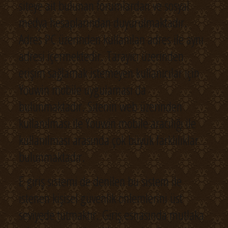
siteye ait bulunan forumlardan ve sosyal
medya hesaplarından duyurulmaktadır.
Adres PC üzerinden kullanılan adres ile aynı
adresi içermektedir. Tarayıcı üzerinden
erişim sağlamak istemeyen kullanıcılar için
Youwin mobile uygulaması da
bulunmaktadır. Sitenin web üzerinden
kullanılması ile Youwin mobile aracılığı ile
kullanılması arasında çok büyük farklılıklar
bulunmaktadır.
E giriş sistemi de denilen bu sistem ile
istenen kişisel güvenlik önlemlerini üst
seviyede tutmaktır. Giriş esnasında mutlaka