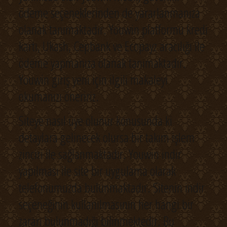
ödeme seçeneklerinden de yararlanmanıza
olanak tanımaktadır. Youwin platformu kredi
kartı, Ukash, Cepbank ve Ecopayz aracılığı ile
ödeme yapmanıza olanak tanımaktadır.
Youwin giriş yeni için ilgili makaleyi
okumanızı öneririz.
Siteye nasıl üye olunur konusunda ki
detaylara gelinecek olursa bir takım işlem
zinciri ile sağlanmaktadır. Youwin indir
yapılması ile site bir uygulama olarak
telefonumuzda bulunmaktadır. Sitenin indir
seçeneğinin kullanılmasının her hangi bir
zararı bulunmadığı bilinmektedir. Bu