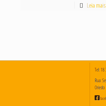
Leia mais
Tel:
18 
Rua: Se
Oriedo 
face