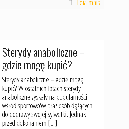
Leia mais
Sterydy anaboliczne –
gdzie mogę kupić?
Sterydy anaboliczne – gdzie mogę
kupić? W ostatnich latach sterydy
anaboliczne zyskały na popularności
wśród sportowców oraz osób dążących
do poprawy swojej sylwetki. Jednak
przed dokonaniem
[…]