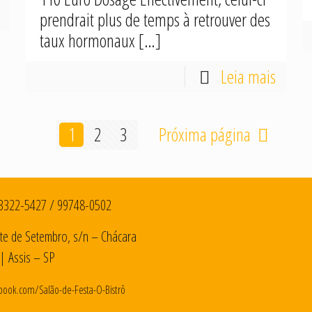
prendrait plus de temps à retrouver des
taux hormonaux
[…]
Leia mais
1
2
3
Próxima página
3322-5427
/
99748-0502
te de Setembro, s/n – Chácara
| Assis – SP
book.com/Salão-de-Festa-O-Bistrô