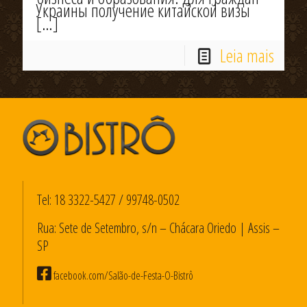
Украины получение китайской визы
[…]
Leia mais
Tel:
18 3322-5427
/
99748-0502
Rua: Sete de Setembro, s/n – Chácara Oriedo | Assis –
SP
facebook.com/Salão-de-Festa-O-Bistrô